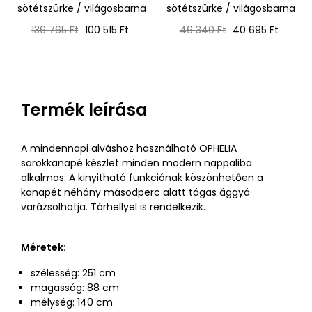
sötétszürke / világosbarna
sötétszürke / világosbarna
Normál
Ár
Normál
Ár
136 765 Ft
100 515 Ft
46 340 Ft
40 695 Ft
ár
ár
Termék leírása
A mindennapi alváshoz használható OPHELIA
sarokkanapé készlet minden modern nappaliba
alkalmas. A kinyitható funkciónak köszönhetően a
kanapét néhány másodperc alatt tágas ággyá
varázsolhatja. Tárhellyel is rendelkezik.
Méretek:
szélesség: 251 cm
magasság: 88 cm
mélység: 140 cm