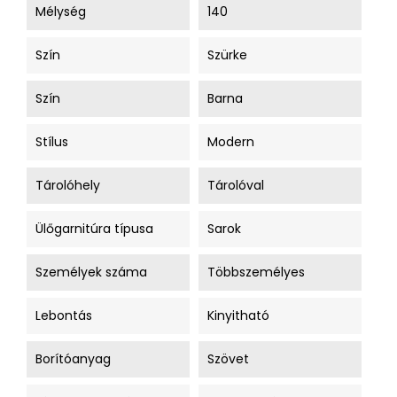
Mélység
140
Szín
Szürke
Szín
Barna
Stílus
Modern
Tárolóhely
Tárolóval
Ülőgarnitúra típusa
Sarok
Személyek száma
Többszemélyes
Lebontás
Kinyitható
Borítóanyag
Szövet