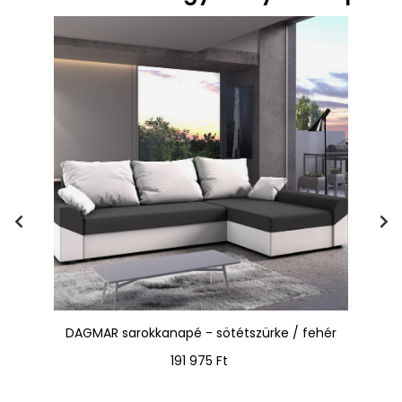
ok
DAGMAR sarokkanapé - sötétszürke / fehér
Ár
191 975 Ft