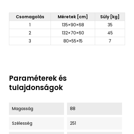
Csomagolás
Méretek [cm]
Súly [kg]
1
135×90×68
35
2
132×70×60
45
3
80×55×15
7
Paraméterek és
tulajdonságok
Magasság
88
Szélesség
251