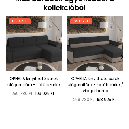
kollekcióból
-65 855 FT
-65 855 FT
‹
›
OPHELIA kinyitható sarok
OPHELIA kinyitható sarok
ülőgarnitúra - sötétszürke
ülőgarnitúra - sötétszürke /
világosbarna
Normál
Ár
259 780 Ft
193 925 Ft
ár
Normál
Ár
259 780 Ft
193 925 Ft
ár