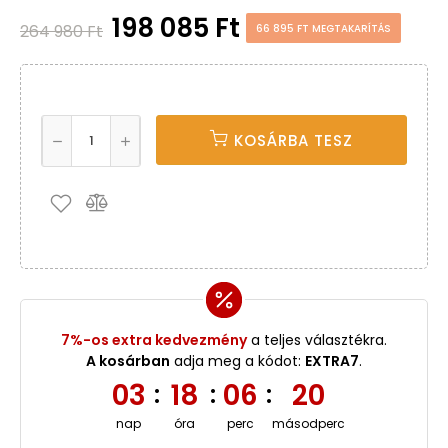
198 085 Ft
264 980 Ft
66 895 FT MEGTAKARÍTÁS
KOSÁRBA TESZ
7%-os extra kedvezmény
a teljes választékra.
A kosárban
adja meg a kódot:
EXTRA7
.
03
18
06
20
:
:
:
nap
óra
perc
másodperc