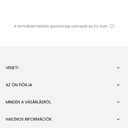
A termékért felelős gazdasági szereplő az EU-ban
VENETI

AZ ÖN FIÓKJA

MINDEN A VÁSÁRLÁSRÓL

HASZNOS INFORMÁCIÓK
