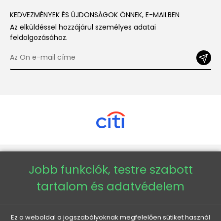
KEDVEZMÉNYEK ÉS ÚJDONSÁGOK ÖNNEK, E-MAILBEN
Az elküldéssel hozzájárul személyes adatai
feldolgozásához.
Copyright © 2026 - Veneti™
Jobb funkciók, testre szabott
tartalom és adatvédelem
Veneti HU
Veneti CZ
Ez a weboldal a jogszabályoknak megfelelően sütiket használ