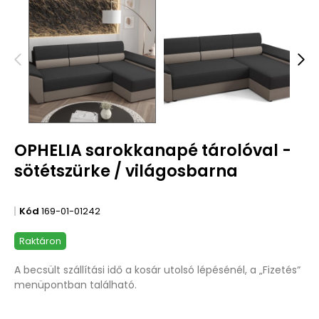
OPHELIA sarokkanapé tárolóval -
sötétszürke / világosbarna
Kód
169-01-01242
Raktáron
A becsült szállítási idő a kosár utolsó lépésénél, a „Fizetés“
menüpontban található.