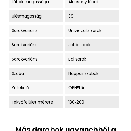
Lábak magassága
Alacsony lábak
Ülésmagasság
39
Sarokvariáns
Univerzális sarok
Sarokvariáns
Jobb sarok
Sarokvariáns
Bal sarok
Szoba
Nappali szobák
Kollekció
OPHELIA
Fekvőfelület mérete
130x200
Más darabok ugyanebből a