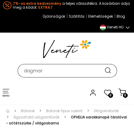
7%-os extra kedvezmény
a teljes választékra. A kosárban adja
meg a kódot:
EXTRA7
|
|
|
Újdonságok
Szállítás
Elérhetőségek
Blog
Veneti HU
Toggle
0
0
navigation
Bútorok
Bútorok típus szerint
Ülőgarnitúrák
Ágyazható ülőgarnitúrák
OPHELIA sarokkanapé tárolóval
- sötétszürke / világosbarna