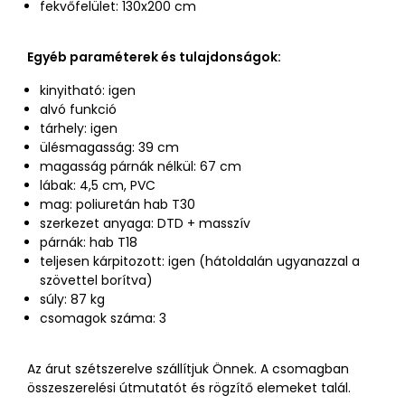
fekvőfelület: 130x200 cm
Egyéb paraméterek és tulajdonságok:
kinyitható: igen
alvó funkció
tárhely: igen
ülésmagasság: 39 cm
magasság párnák nélkül: 67 cm
lábak: 4,5 cm, PVC
mag: poliuretán hab T30
szerkezet anyaga: DTD + masszív
párnák: hab T18
teljesen kárpitozott: igen (hátoldalán ugyanazzal a
szövettel borítva)
súly: 87 kg
csomagok száma: 3
Az árut szétszerelve szállítjuk Önnek. A csomagban
összeszerelési útmutatót és rögzítő elemeket talál.