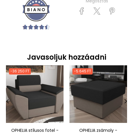
Megosztás
Javasoljuk hozzáadni
-36 250 FT
-5 645 FT
‹
›
OPHELIA stílusos fotel -
OPHELIA zsámoly -