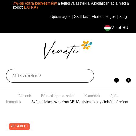
7%-os extra kedvezmény
a teljes választékra. A kosárban adja
meg a kódot:
EXTRA7
|
|
|
Újdonságok
Szállítás
Elérhetőségek
Blog
Veneti HU
Toggle
0
navigation
Bútorok
Bútorok típus szerint
Komódok
Ajtós komódok
Széles fiókos szekrény ABUA - riviéra tölgy /
fehér márvány