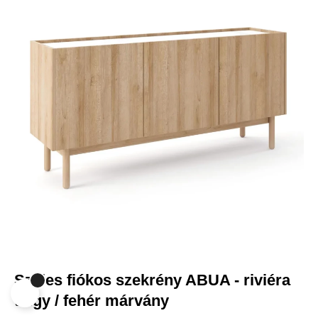
-11 980 FT
Jobb funkciók, testre szabott
tartalom és adatvédelem
Ez a weboldal a jogszabályoknak megfelelően sütiket használ
az Ön eszközén. Kérjük, a webhely további használatához
fogadja el a beállításokat.
Az összes süti elfogadása
Mindet elutasítani
|
Süti beállítások