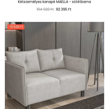
Kétszemélyes kanapé MAELLA - sötétbarna
Normál
Ár
104 920 Ft
92 395 Ft
ár
-12 525 FT