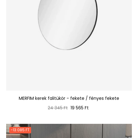
MERFIM kerek falitükör - fekete / fényes fekete
Normál
Ár
24 345 Ft
19 565 Ft
ár
-13 085 FT