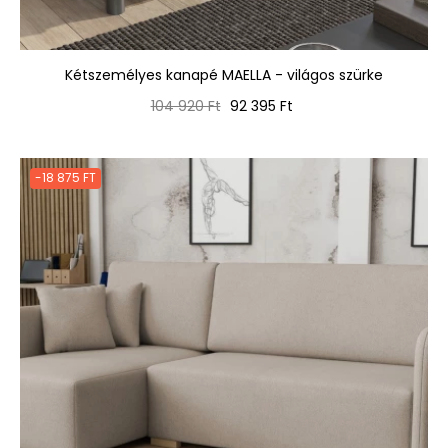
Kétszemélyes kanapé MAELLA - világos szürke
Normál
Ár
104 920 Ft
92 395 Ft
ár
-18 875 FT