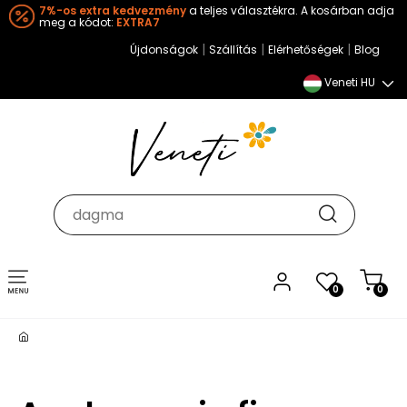
7%-os extra kedvezmény
a teljes választékra. A kosárban adja
meg a kódot:
EXTRA7
|
|
|
Újdonságok
Szállítás
Elérhetőségek
Blog
Veneti HU
Toggle
0
0
navigation