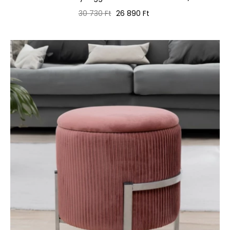
Normál
Ár
30 730 Ft
26 890 Ft
ár