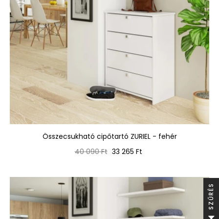
Összecsukható cipőtartó ZURIEL - fehér
Normál
Ár
40 090 Ft
33 265 Ft
ár
S
S
Z
Ű
R
É