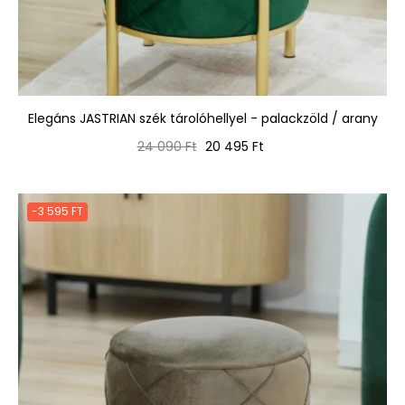
Elegáns JASTRIAN szék tárolóhellyel - palackzöld / arany
Normál
Ár
24 090 Ft
20 495 Ft
ár
-3 595 FT