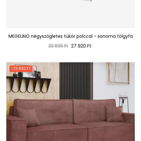
MEGELINO négyszögletes tükör polccal - sonoma tölgyfa
Normál
Ár
33 695 Ft
27 920 Ft
ár
-23 630 FT