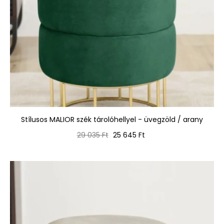
Stílusos MALIOR szék tárolóhellyel - üvegzöld / arany
Normál
Ár
29 035 Ft
25 645 Ft
ár