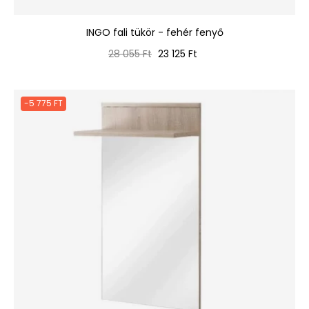
INGO fali tükör - fehér fenyő
Normál
Ár
28 055 Ft
23 125 Ft
ár
-5 775 FT