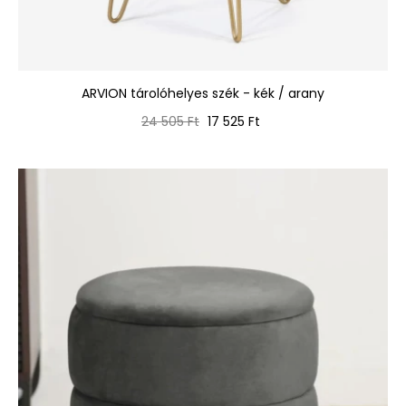
ARVION tárolóhelyes szék - kék / arany
Normál
Ár
24 505 Ft
17 525 Ft
ár