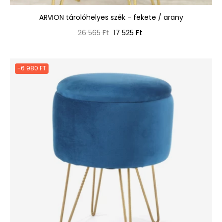
ARVION tárolóhelyes szék - fekete / arany
Normál
Ár
26 565 Ft
17 525 Ft
ár
-6 980 FT