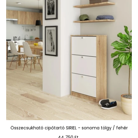
Összecsukható cipőtartó SIRIEL - sonoma tölgy / fehér
Ár
44 750 Ft