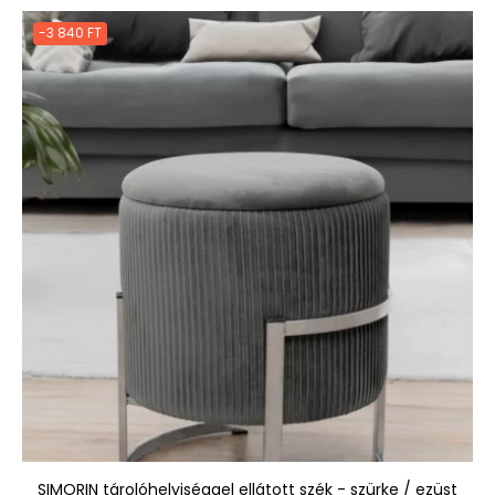
-3 840 FT
SIMORIN tárolóhelyiséggel ellátott szék - szürke / ezüst