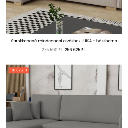
Sarokkanapé mindennapi alváshoz LUIKA - bézsbarna
Normál
Ár
275 500 Ft
256 625 Ft
ár
-18 875 FT