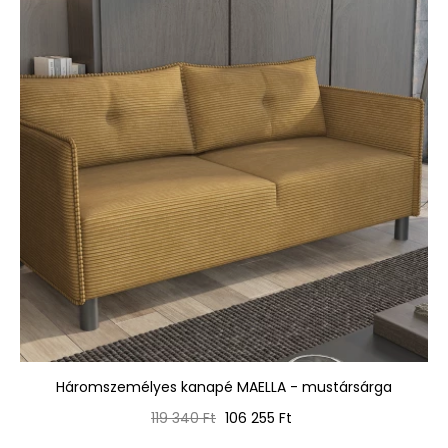
Háromszemélyes kanapé MAELLA - mustársárga
Normál
Ár
119 340 Ft
106 255 Ft
ár