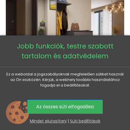
Jobb funkciók, testre szabott
tartalom és adatvédelem
Ez a weboldal a jogszabályoknak megfelelően sütiket használ
az Ön eszközén. Kérjük, a webhely további használatához
fogadja el a beállításokat.
RUMIA előszobafal - szürke
Normál
Ár
Az összes süti elfogadása
91 050 Ft
83 270 Ft
ár
0
Mindet elutasítani
|
Süti beállítások
-7 780 FT