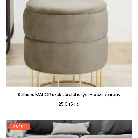
Stílusos MALIOR szék tárolóhellyel - bézs / arany
Ár
25 645 Ft
-3 840 FT