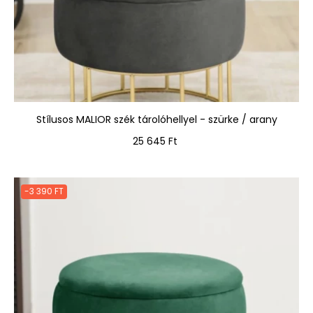
Stílusos MALIOR szék tárolóhellyel - szürke / arany
Ár
25 645 Ft
-3 390 FT