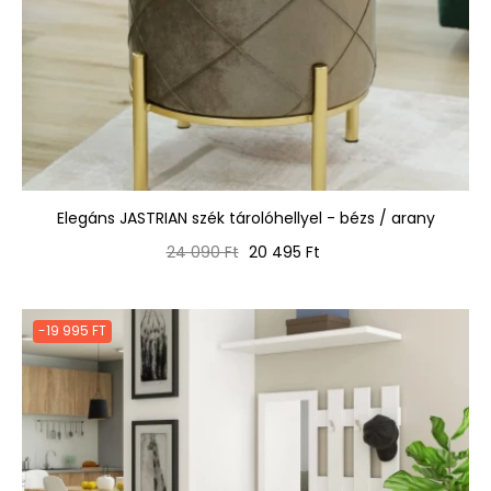
Elegáns JASTRIAN szék tárolóhellyel - bézs / arany
Normál
Ár
24 090 Ft
20 495 Ft
ár
-19 995 FT