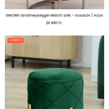
SIMORIN tárolóhelyiséggel ellátott szék - rózsaszín / ezüst
Ár
26 890 Ft
-3 595 FT