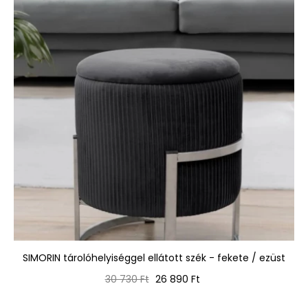
SIMORIN tárolóhelyiséggel ellátott szék - fekete / ezüst
Normál
Ár
30 730 Ft
26 890 Ft
ár