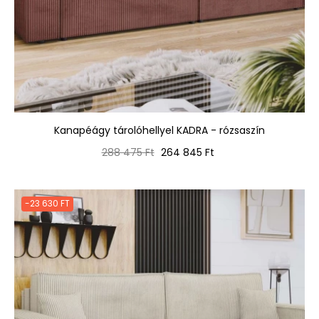
Kanapéágy tárolóhellyel KADRA - rózsaszín
Normál
Ár
288 475 Ft
264 845 Ft
ár
-23 630 FT