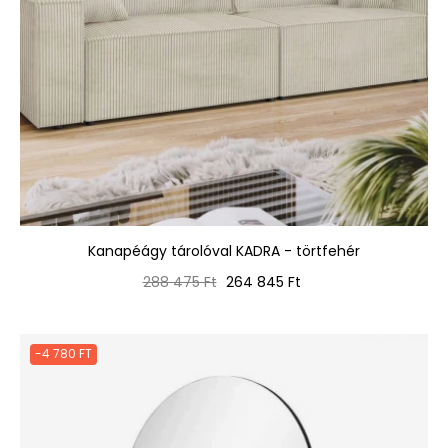
Kanapéágy tárolóval KADRA - törtfehér
Normál
Ár
288 475 Ft
264 845 Ft
ár
-4 780 FT