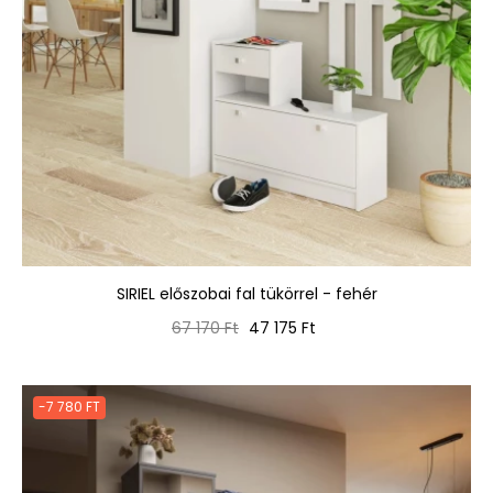
SIRIEL előszobai fal tükörrel - fehér
Normál
Ár
67 170 Ft
47 175 Ft
ár
-7 780 FT