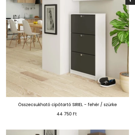
Összecsukható cipőtartó SIRIEL - fehér / szürke
Ár
44 750 Ft