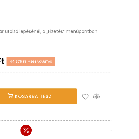
osár utolsó lépésénél, a „Fizetés“ menüpontban
Ft
44 875 FT MEGTAKARÍTÁS
KOSÁRBA TESZ