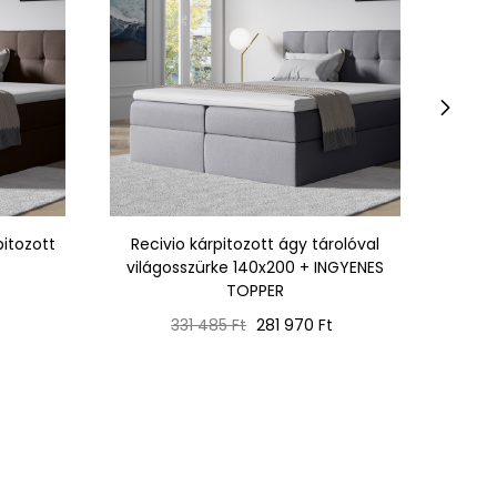
›
pitozott
Recivio kárpitozott ágy tárolóval
Reci
világosszürke 140x200 + INGYENES
sz
TOPPER
Normál
Ár
331 485 Ft
281 970 Ft
ár