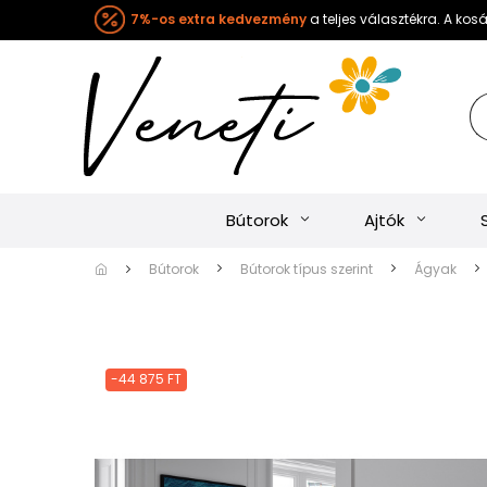
7%-os extra kedvezmény
a teljes választékra. A ko
Bútorok
Ajtók
Bútorok
Bútorok típus szerint
Ágyak
-44 875 FT