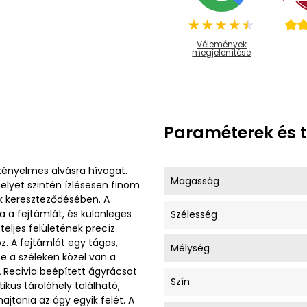
Vélemények
megjelenítése
Paraméterek és 
 kényelmes alvásra hívogat.
Magasság
lyet szintén ízlésesen finom
k kereszteződésében. A
ja a fejtámlát, és különleges
Szélesség
eljes felületének precíz
. A fejtámlát egy tágas,
Mélység
e a széleken közel van a
 A Recivia beépített ágyrácsot
Szín
ikus tárolóhely található,
ajtania az ágy egyik felét. A