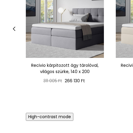
‹
Recivio kárpitozott ágy tárolóval,
Recivi
világos szürke, 140 x 200
Normál
Ár
311 005 Ft
266 130 Ft
ár
High-contrast mode