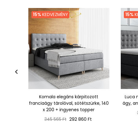
15%
KEDVEZMÉNY
15%
K
0x200 -
Komala elegáns kárpitozott
Luca 
franciaágy tárolóval, sötétszürke, 140
ágy, an
x 200 + ingyenes topper
Normál
Ár
345 565 Ft
292 860 Ft
ár