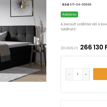
Kód
071-04-00939
Raktáron
A becsült szállítási idő a k
található.
266 130 
311 005 Ft