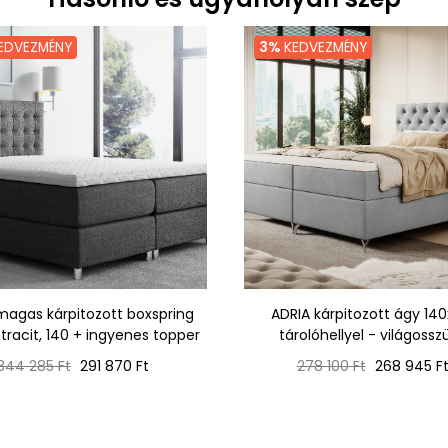
EDVEZMÉNY
3%
KEDVEZMÉNY
magas kárpitozott boxspring
ADRIA kárpitozott ágy 14
tracit, 140 + ingyenes topper
tárolóhellyel - világossz
Normál
Ár
Normál
Ár
344 285 Ft
291 870 Ft
278 100 Ft
268 945 F
ár
ár