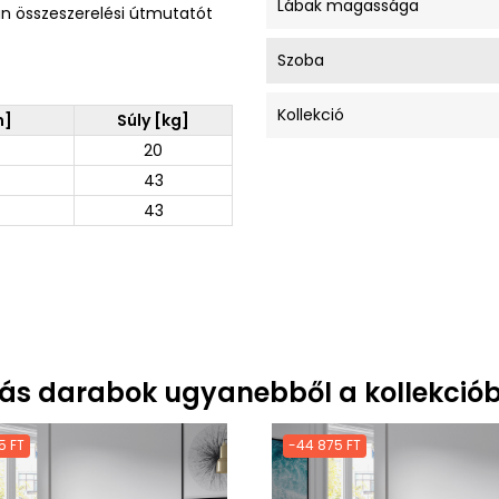
Lábak magassága
an összeszerelési útmutatót
Szoba
Kollekció
m]
Súly [kg]
20
43
43
ás darabok ugyanebből a kollekciób
5 FT
-44 875 FT