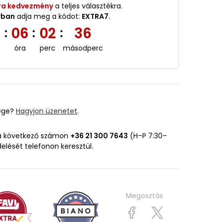
ra kedvezmény
a teljes választékra.
rban
adja meg a kódot:
EXTRA7
.
5
06
02
34
:
:
:
óra
perc
másodperc
ége?
Hagyjon üzenetet
.
 a következő számon
+36 21 300 7643
(H–P 7:30–
delését telefonon keresztül.
Megosztás