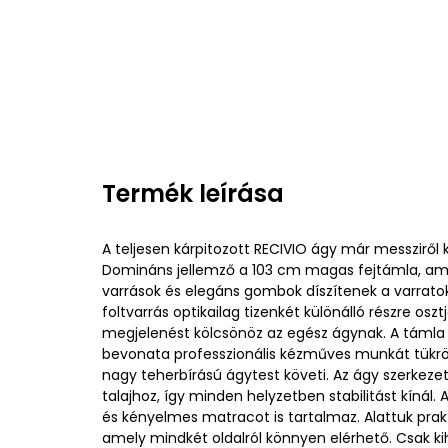
Termék leírása
A teljesen kárpitozott RECIVIO ágy már messziről
Domináns jellemző a 103 cm magas fejtámla, ame
varrások és elegáns gombok díszítenek a varrato
foltvarrás optikailag tizenkét különálló részre oszt
megjelenést kölcsönöz az egész ágynak. A támla t
bevonata professzionális kézműves munkát tükröz
nagy teherbírású ágytest követi. Az ágy szerkezet
talajhoz, így minden helyzetben stabilitást kínál.
és kényelmes matracot is tartalmaz. Alattuk prakt
amely mindkét oldalról könnyen elérhető. Csak kih