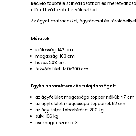
Recivio többféle színváltozatban és méretváltoza
ellátott változatot is választhat.
Az ágyat matracokkal, ágyráccsal és tárolóhellyel 
Méretek:
szélesség: 142 cm
magasság: 103 cm
hossz: 208 cm
fekvőfelület: 140x200 cm
Egyéb paraméterek és tulajdonságok:
az ágyfelület magassága topper nélkül: 47 cm
az ágyfelület magassága topperrel: 52 cm
az ágy teljes teherbírása: 280 kg
súly: 106 kg
csomagok száma: 3