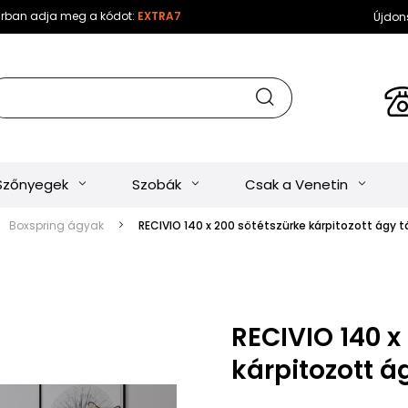
sárban adja meg a kódot:
EXTRA7
Újdon
Szőnyegek
Szobák
Csak a Venetin
Boxspring ágyak
RECIVIO 140 x 200 sötétszürke kárpitozott ágy tá
RECIVIO 140 x
kárpitozott á