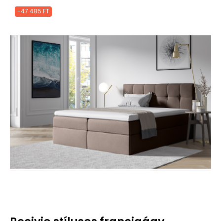
-47 485 FT
Jobb funkciók, testre szabott
tartalom és adatvédelem
Ez a weboldal a jogszabályoknak megfelelően sütiket használ
az Ön eszközén. Kérjük, a webhely további használatához
fogadja el a beállításokat.
Az összes süti elfogadása
Mindet elutasítani
|
Süti beállítások