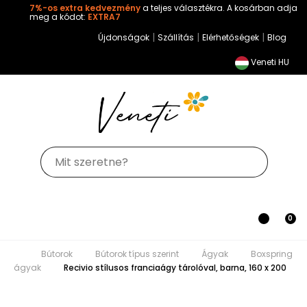
7%-os extra kedvezmény
a teljes választékra. A kosárban adja
meg a kódot:
EXTRA7
|
|
|
Újdonságok
Szállítás
Elérhetőségek
Blog
Veneti HU
Toggle
0
navigation
Bútorok
Bútorok típus szerint
Ágyak
Boxspring ágyak
Recivio stílusos franciaágy tárolóval,
barna, 160 x 200