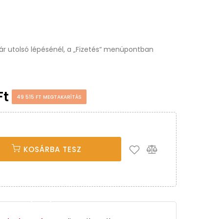
osár utolsó lépésénél, a „Fizetés“ menüpontban
Ft
49 515 FT MEGTAKARÍTÁS
KOSÁRBA TESZ
tvédelem
sználatához fogadja el a beállításokat.