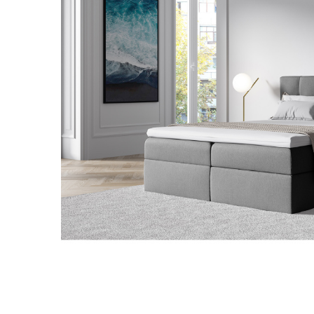
Jobb fu
Ez a weboldal a jogszabályoknak megfel