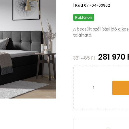
Kód
071-04-00962
Raktáron
A becsült szállítási idő a k
található.
281 970 
331 485 Ft
nkciók, testre szabott tartalom és ada
elően sütiket használ az Ön eszközén. Kérjük, a webhely további ha