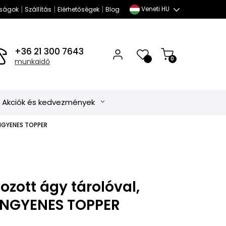
|
|
|
Veneti HU
ságok
Szállítás
Elérhetőségek
Blog
+36 21 300 7643
0
0
munkaidő
Akciók és kedvezmények
 INGYENES TOPPER
ozott ágy tárolóval,
 INGYENES TOPPER