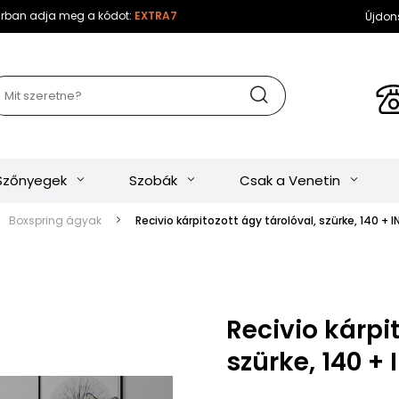
sárban adja meg a kódot:
EXTRA7
Újdon
Szőnyegek
Szobák
Csak a Venetin
Boxspring ágyak
Recivio kárpitozott ágy tárolóval, szürke, 140 +
Recivio kárpit
szürke, 140 +