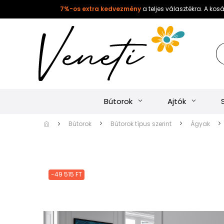
7%-os extra kedvezmény
a teljes választékra. A ko
Bútorok
Ajtók
Bútorok
Bútorok típus szerint
Ágyak
-49 515 FT