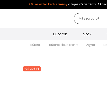
7%-os extra kedvezmény
a teljes választékra. A ko
Bútorok
Ajtók
Bútorok
Bútorok típus szerint
Ágyak
-37 395 FT