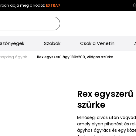
sárban adja meg a kódot:
EXTRA7
Újdon
Szőnyegek
Szobák
Csak a Venetin
Boxspring ágyak
Rex egyszerű ágy 180x200, világos szürke
Rex egyszerű 
szürke
Minőségi alvás után vágyódi