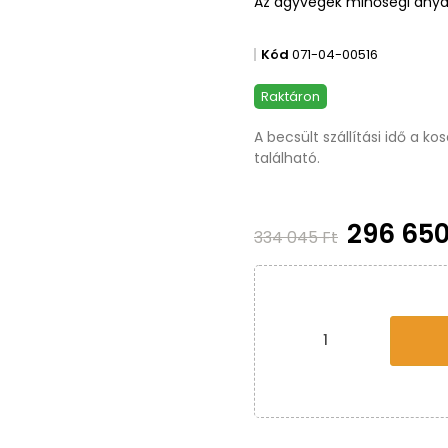
amely olyan pihenést és rela
ágyhoz ágyrács és egy köze
Az ágyvégek minőségi anya
Kód
071-04-00516
Raktáron
A becsült szállítási idő a k
található.
296 650
334 045 Ft
nkciók, testre szabott tartalom és ada
elően sütiket használ az Ön eszközén. Kérjük, a webhely további ha