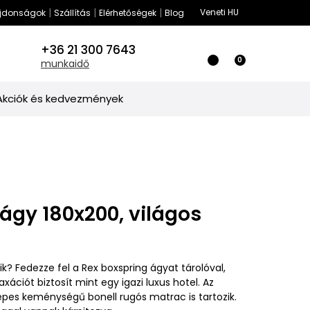
|
|
|
Veneti HU
ságok
Szállítás
Elérhetőségek
Blog
+36 21 300 7643
0
munkaidő
Akciók és kedvezmények
ágy 180x200, világos
k? Fedezze fel a Rex boxspring ágyat tárolóval,