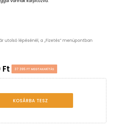
xációt biztosít mint egy igazi luxus hotel. Az
pes keménységű bonell rugós matrac is tartozik.
ggal vannak kárpitozva.
osár utolsó lépésénél, a „Fizetés“ menüpontban
 Ft
37 395 FT MEGTAKARÍTÁS
tvédelem
KOSÁRBA TESZ
sználatához fogadja el a beállításokat.