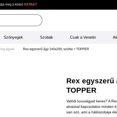
sárban adja meg a kódot:
EXTRA7
Újd
Szőnyegek
Szobák
Csak a Venetin
xspring ágyak
Rex egyszerű ágy 140x200, szürke + TOPPER
Rex egyszerű 
TOPPER
Valódi luxuságyat keres? A 