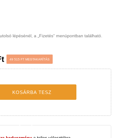
latos minden kívánságát és elképzelését. Egy
 szó, ami a hálószobája ékévé és a pihenés
álik.
osár utolsó lépésénél, a „Fizetés“ menüpontban
Ft
49 515 FT MEGTAKARÍTÁS
tvédelem
KOSÁRBA TESZ
sználatához fogadja el a beállításokat.