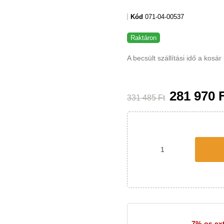
regeneráló alvással kapcso
hatalmas bútordarabról van
elengedhetetlen kellékévé v
Kód
071-04-00537
Raktáron
A becsült szállítási idő a k
található.
281 970 
331 485 Ft
nkciók, testre szabott tartalom és ada
elően sütiket használ az Ön eszközén. Kérjük, a webhely további ha