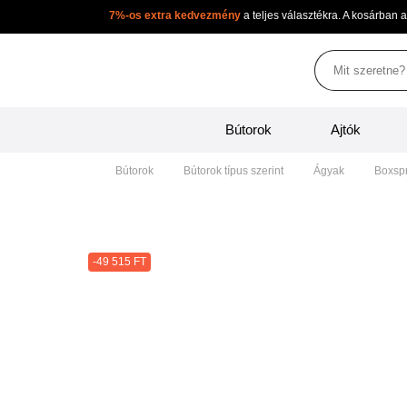
7%-os extra kedvezmény
a teljes választékra. A ko
Bútorok
Ajtók
Bútorok
Bútorok típus szerint
Ágyak
Bo
-49 515 FT