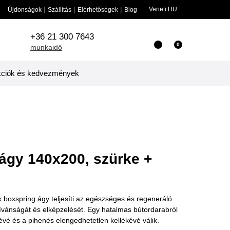
|
|
|
Veneti HU
onságok
Szállítás
Elérhetőségek
Blog
+36 21 300 7643
0
munkaidő
Akciók és kedvezmények
ágy 140x200, szürke +
Rex boxspring ágy teljesíti az egészséges és