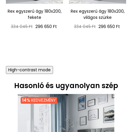
‹
›
Rex egyszerű ágy 180x200,
Rex egyszerű ágy 180x200,
fekete
világos szürke
Normál
Ár
Normál
Ár
334 045 Ft
296 650 Ft
334 045 Ft
296 650 Ft
ár
ár
High-contrast mode
Hasonló és ugyanolyan szép
14%
KEDVEZMÉNY