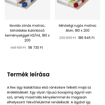
Novida zónás matrac,
Minőségi rugós matrac
kétoldalas különböző
Alvin, 180 x 200
keménységgel H3/H4, 180 x
Normál
Ár
233 600 Ft
186 645 Ft
200
ár
Normál
Ár
148 100 Ft
118 730 Ft
ár
Termék leírása
A Rex ágy kialakítása első ránézésre felkelti majd az
érdeklődését. Egy olyan típusú boxspring ágyról van
szó, amely maximális kényelemmel és magasan
elhelyezett fekvőfelülettel rendelkezik. A ágyból így