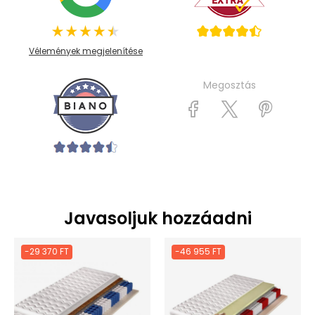
Vélemények megjelenítése
Megosztás
Javasoljuk hozzáadni
-29 370 FT
-46 955 FT