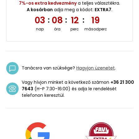
7%-os extra kedvezmény
a teljes választékra.
A kosárban
adja meg a kódot:
EXTRA7
.
03
08
12
18
:
:
:
nap
óra
perc
másodperc
Tanácsra van szüksége?
Hagyjon üzenetet
.
Vagy hívjon minket a következő számon
+36 21 300
7643
(H–P 7:30–16:00) és adja le rendelését
telefonon keresztül.