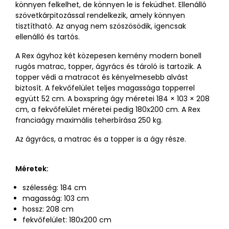
könnyen felkelhet, de könnyen le is feküdhet. Ellenálló
szövetkárpitozással rendelkezik, amely könnyen
tisztítható. Az anyag nem szöszösödik, igencsak
ellenálló és tartós.
A Rex ágyhoz két közepesen kemény modern bonell
rugós matrac, topper, ágyrács és tároló is tartozik. A
topper védi a matracot és kényelmesebb alvást
biztosít. A fekvőfelület teljes magassága topperrel
együtt 52 cm. A boxspring ágy méretei 184 × 103 × 208
cm, a fekvőfelület méretei pedig 180x200 cm. A Rex
franciaágy maximális teherbírása 250 kg.
Az ágyrács, a matrac és a topper is a ágy része.
Méretek:
szélesség: 184 cm
magasság: 103 cm
hossz: 208 cm
fekvőfelület: 180x200 cm