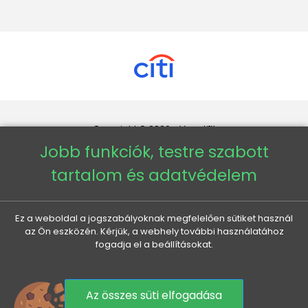
Copyright © 2026 - Veneti™
Jobb funkciók, testre szabott
Veneti HU
tartalom és adatvédelem
Veneti CZ
Ez a weboldal a jogszabályoknak megfelelően sütiket használ
az Ön eszközén. Kérjük, a webhely további használatához
Veneti DE
fogadja el a beállításokat.
Veneti SK
Az összes süti elfogadása