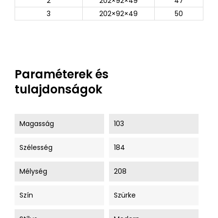
2
202×92×49
47
3
202×92×49
50
Paraméterek és
tulajdonságok
Magasság
103
Szélesség
184
Mélység
208
Szín
Szürke