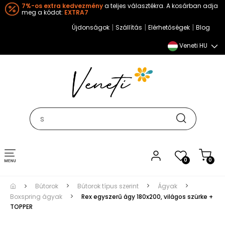
7%-os extra kedvezmény
a teljes választékra. A kosárban adja
meg a kódot:
EXTRA7
|
|
|
Újdonságok
Szállítás
Elérhetőségek
Blog
Veneti HU
Toggle
0
0
navigation
Bútorok
Bútorok típus szerint
Ágyak
Boxspring ágyak
Rex egyszerű ágy 180x200, világos szürke +
TOPPER