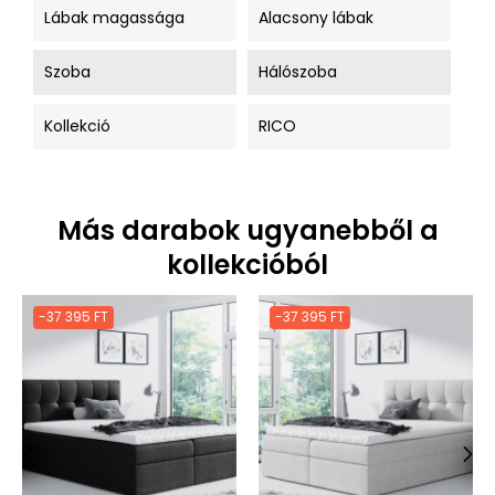
Lábak magassága
Alacsony lábak
Szoba
Hálószoba
Kollekció
RICO
Más darabok ugyanebből a
kollekcióból
-37 395 FT
-37 395 FT