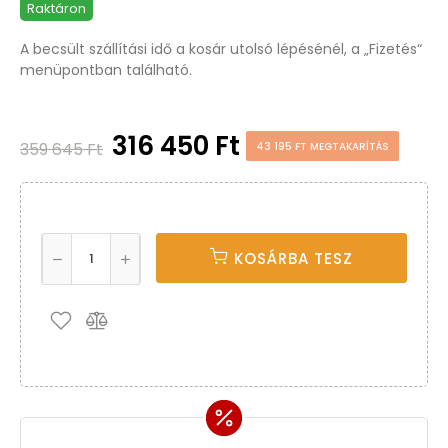
Raktáron
A becsült szállítási idő a kosár utolsó lépésénél, a „Fizetés“
menüpontban található.
316 450 Ft
359 645 Ft
43 195 FT MEGTAKARÍTÁS
KOSÁRBA TESZ