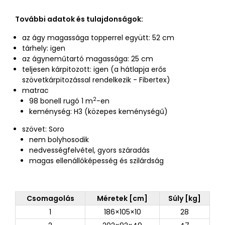
További adatok és tulajdonságok:
az ágy magassága topperrel együtt: 52 cm
tárhely: igen
az ágyneműtartó magassága: 25 cm
teljesen kárpitozott: igen (a hátlapja erős
szövetkárpitozással rendelkezik - Fibertex)
matrac
2
98 bonell rugó 1 m
-en
keménység: H3 (közepes keménységű)
szövet: Soro
nem bolyhosodik
nedvességfelvétel, gyors száradás
magas ellenállóképesség és szilárdság
Csomagolás
Méretek [cm]
Súly [kg]
1
186×105×10
28