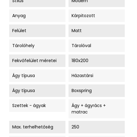
Stílus
Modern
Anyag
Kárpitozott
Felület
Matt
Tárolóhely
Tárolóval
Fekvőfelület méretei
180x200
Ágy típusa
Házastársi
Ágy típusa
Boxspring
Szettek - ágyak
Ágy + ágyrács +
matrac
Max. terhelhetőség
250