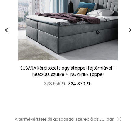
+
SUSANA kárpitozott ágy steppel fejtámlával -
180x200, szürke + INGYENES topper
Normál
Ár
378 555 Ft
324 370 Ft
ár
A termékért felelős gazdasági szereplő az EU-ban