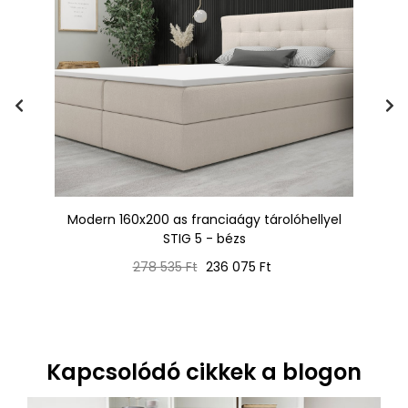
 +
Modern 160x200 as franciaágy tárolóhellyel
Fr
STIG 5 - bézs
Normál
Ár
278 535 Ft
236 075 Ft
ár
Kapcsolódó cikkek a blogon