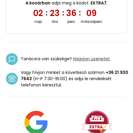
A kosárban
adja meg a kódot:
EXTRA7
.
02
23
36
09
:
:
:
nap
óra
perc
másodperc
Tanácsra van szüksége?
Hagyjon üzenetet
.
Vagy hívjon minket a következő számon
+36 21 300
7643
(H–P 7:30–16:00) és adja le rendelését
telefonon keresztül.