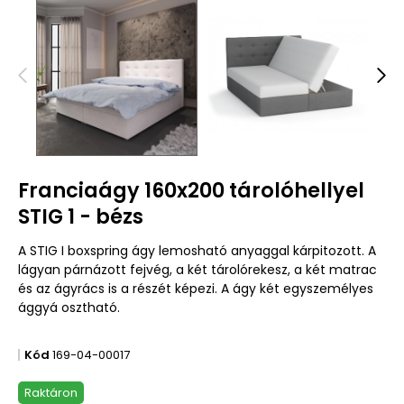
Franciaágy 160x200 tárolóhellyel
STIG 1 - bézs
A STIG I boxspring ágy lemosható anyaggal kárpitozott. A
lágyan párnázott fejvég, a két tárolórekesz, a két matrac
és az ágyrács is a részét képezi. A ágy két egyszemélyes
ággyá osztható.
Kód
169-04-00017
Raktáron