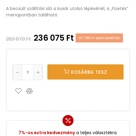
A becsült szállítási idő a kosár utolsó lépésénél, a „Fizetés“
menüpontban található.
236 075 Ft
283 870 Ft
47 795 FT MEGTAKARÍTÁS
KOSÁRBA TESZ
7%-os extra kedvezmény
a teljes választékra.