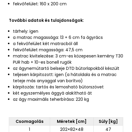
fekvőfelület: 160 x 200 cm
További adatok és tulajdonságok:
tárhely: igen
a matrac magassága: 13 + 6 cm fa ágyrács
a fekvőfelület két matracból áll
fekvőfelület magassága: 47,5 cm
matrac kivitelezése: 3 cm-es közepesen kemény T30
PUR hab + 10-es bonell rugók
az ágyneműtartó belseje DTD bútorlapokból készült
teljesen kárpitozott: igen (a hátoldala és a matrac
teteje más anyaggal van borítva)
kárpitozás: tartós és lemosható bútorszövet
két egyszemélyes ággyá alakítható át
az ágy maximális teherbírása: 220 kg
Csomagolás
Méretek [cm]
Súly [kg]
1
202×82×48
47