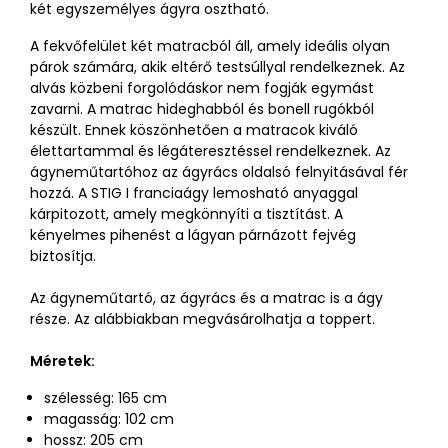
két egyszemélyes ágyra osztható.
A fekvőfelület két matracból áll, amely ideális olyan
párok számára, akik eltérő testsúllyal rendelkeznek. Az
alvás közbeni forgolódáskor nem fogják egymást
zavarni. A matrac hideghabból és bonell rugókból
készült. Ennek köszönhetően a matracok kiváló
élettartammal és légáteresztéssel rendelkeznek. Az
ágyneműtartóhoz az ágyrács oldalsó felnyitásával fér
hozzá. A STIG I franciaágy lemosható anyaggal
kárpitozott, amely megkönnyíti a tisztítást. A
kényelmes pihenést a lágyan párnázott fejvég
biztosítja.
Az ágyneműtartó, az ágyrács és a matrac is a ágy
része. Az alábbiakban megvásárolhatja a toppert.
Méretek:
szélesség: 165 cm
magasság: 102 cm
hossz: 205 cm