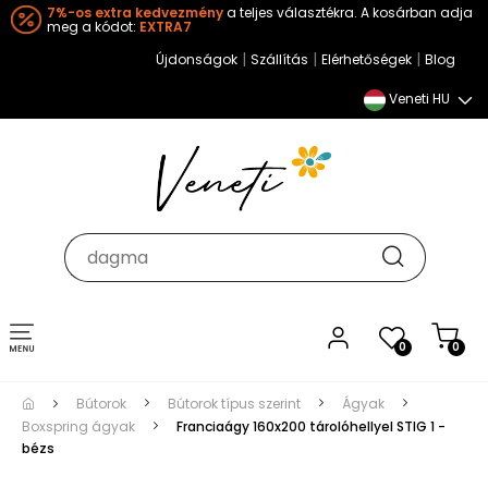
7%-os extra kedvezmény
a teljes választékra. A kosárban adja
meg a kódot:
EXTRA7
|
|
|
Újdonságok
Szállítás
Elérhetőségek
Blog
Veneti HU
Toggle
0
0
navigation
Bútorok
Bútorok típus szerint
Ágyak
Boxspring ágyak
Franciaágy 160x200 tárolóhellyel STIG 1 -
bézs