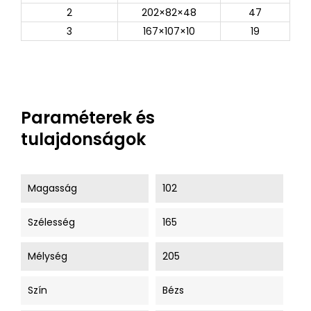
2
202×82×48
47
3
167×107×10
19
Paraméterek és
tulajdonságok
Magasság
102
Szélesség
165
Mélység
205
Szín
Bézs