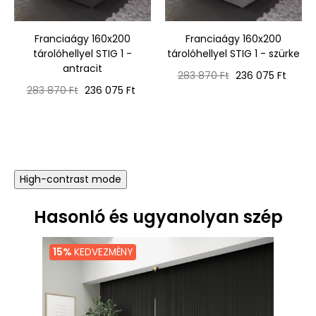
‹
›
Franciaágy 160x200
Franciaágy 160x200
tárolóhellyel STIG 1 -
tárolóhellyel STIG 1 - szürke
antracit
Normál
Ár
283 870 Ft
236 075 Ft
Normál
Ár
ár
283 870 Ft
236 075 Ft
ár
High-contrast mode
Hasonló és ugyanolyan szép
15%
KEDVEZMÉNY