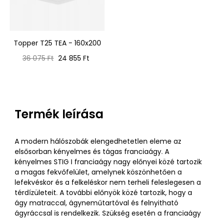
Topper T25 TEA - 160x200
Normál
Ár
36 075 Ft
24 855 Ft
ár
Termék leírása
A modern hálószobák elengedhetetlen eleme az
elsősorban kényelmes és tágas franciaágy. A
kényelmes STIG I franciaágy nagy előnyei közé tartozik
a magas fekvőfelület, amelynek köszönhetően a
lefekvéskor és a felkeléskor nem terheli feleslegesen a
térdízületeit. A további előnyök közé tartozik, hogy a
ágy matraccal, ágyneműtartóval és felnyitható
ágyráccsal is rendelkezik. Szükség esetén a franciaágy