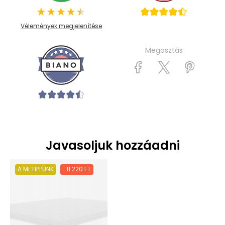
Vélemények megjelenítése
Megosztás
Javasoljuk hozzáadni
A MI TIPPÜNK
-11 220 FT