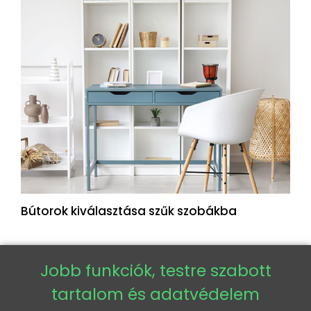
Bútorok kiválasztása szűk szobákba
Jobb funkciók, testre szabott
tartalom és adatvédelem