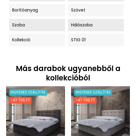
Borítóanyag
Szövet
Szoba
Hálószoba
Kollekció
STIG 01
Más darabok ugyanebből a
kollekcióból
INGYENES SZÁLLÍTÁS
INGYENES SZÁLLÍTÁS
-47 795 FT
-47 795 FT