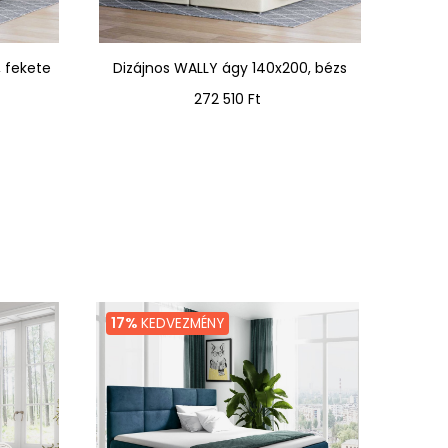
, fekete
Dizájnos WALLY ágy 140x200, bézs
Dizá
Ár
272 510 Ft
17%
KEDVEZMÉNY
15%
K