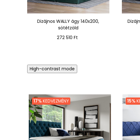
Dizájnos WALLY ágy 140x200,
Dizáj
sötétzöld
Ár
272 510 Ft
High-contrast mode
17%
KEDVEZMÉNY
15%
K