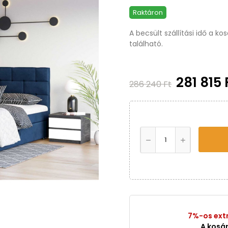
Raktáron
A becsült szállítási idő a k
található.
281 815 
286 240 Ft
7%-os ext
A kosá