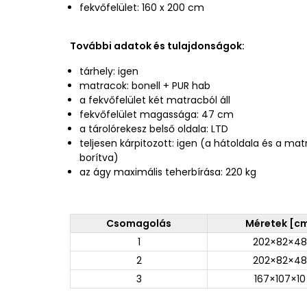
fekvőfelület: 160 x 200 cm
További adatok és tulajdonságok:
tárhely: igen
matracok: bonell + PUR hab
a fekvőfelület két matracból áll
fekvőfelület magassága: 47 cm
a tárolórekesz belső oldala: LTD
teljesen kárpitozott: igen (a hátoldala és a m
borítva)
az ágy maximális teherbírása: 220 kg
Csomagolás
Méretek [c
1
202×82×48
2
202×82×48
3
167×107×10