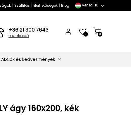
|
|
|
Veneti HU
ságok
Szállítás
Elérhetőségek
Blog
+36 21 300 7643
0
0
munkaidő
Akciók és kedvezmények
LY ágy 160x200, kék