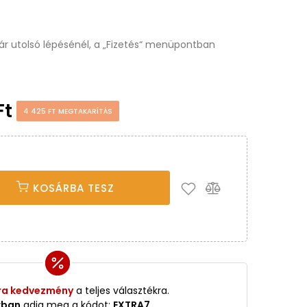
osár utolsó lépésénél, a „Fizetés“ menüpontban
Ft
4 425 FT MEGTAKARÍTÁS
KOSÁRBA TESZ
ra kedvezmény
a teljes választékra.
rban
adja meg a kódot:
EXTRA7
.