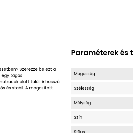
Paraméterek és 
ezetben? Szerezze be ezt a
Magasság
l egy tágas
tracok alatt talál. A hosszú
s és stabil. A magasított
Szélesség
Mélység
Szín
Stílus