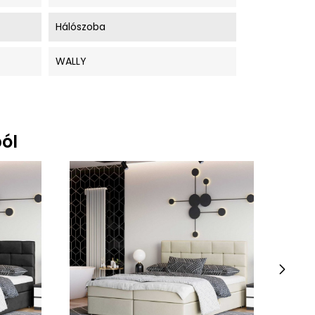
Hálószoba
WALLY
ól
›