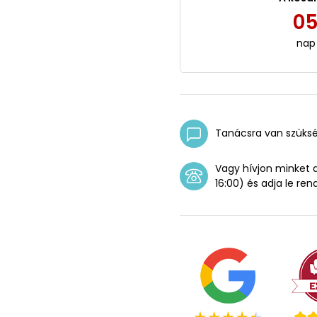
0
nap
Tanácsra van szüks
Vagy hívjon minket
16:00) és adja le ren