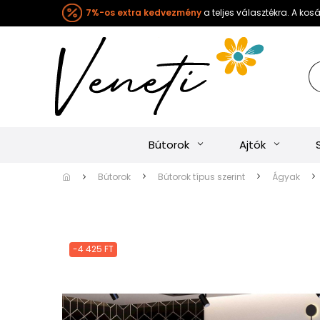
7%-os extra kedvezmény
a teljes választékra. A ko
Bútorok
Ajtók
Bútorok
Bútorok típus szerint
Ágyak
-4 425 FT