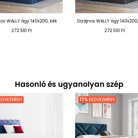
nos WALLY ágy 140x200, kék
Dizájnos WALLY ágy 140x200
Ár
Ár
272 510 Ft
272 510 Ft
Hasonló és ugyanolyan szép
EDVEZMÉNY
17%
KEDVEZMÉNY