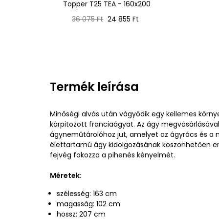
Topper T25 TEA - 160x200
Normál
Ár
36 075 Ft
24 855 Ft
ár
Termék leírása
Minőségi alvás után vágyódik egy kellemes körny
kárpitozott franciaágyat. Az ágy megvásárlásáva
ágyneműtárolóhoz jut, amelyet az ágyrács és a ma
élettartamú ágy kidolgozásának köszönhetően erő
fejvég fokozza a pihenés kényelmét.
Méretek:
szélesség: 163 cm
magasság: 102 cm
hossz: 207 cm