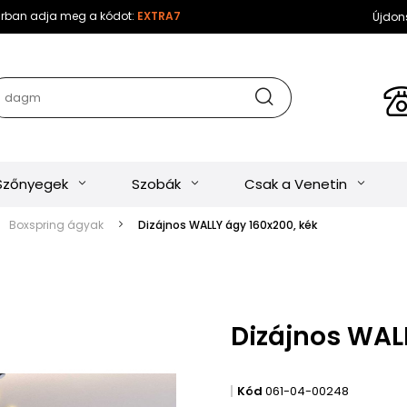
sárban adja meg a kódot:
EXTRA7
Újdon
Szőnyegek
Szobák
Csak a Venetin
Boxspring ágyak
Dizájnos WALLY ágy 160x200, kék
Dizájnos WAL
Kód
061-04-00248