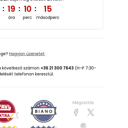
5
19
10
14
:
:
:
óra
perc
másodperc
ége?
Hagyjon üzenetet
.
 a következő számon
+36 21 300 7643
(H–P 7:30–
delését telefonon keresztül.
Megosztás