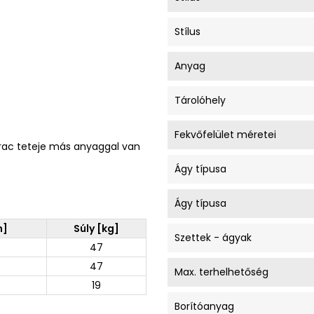
Stílus
Anyag
Tárolóhely
Fekvőfelület méretei
atrac teteje más anyaggal van
Ágy típusa
Ágy típusa
m]
Súly [kg]
Szettek - ágyak
47
47
Max. terhelhetőség
19
Borítóanyag