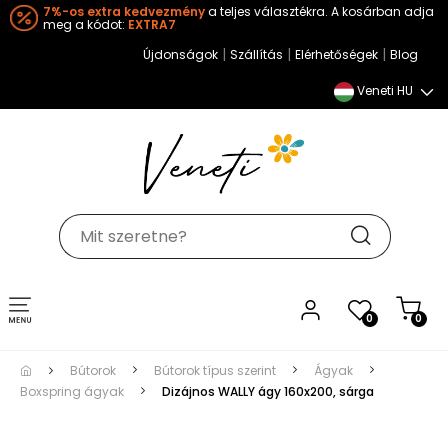
7%-os extra kedvezmény
a teljes választékra. A kosárban adja
meg a kódot:
EXTRA7
|
|
|
Újdonságok
Szállítás
Elérhetőségek
Blog
Veneti HU
Toggle
0
0
navigation
Bútorok
Bútorok típus szerint
Ágyak
Boxspring ágyak
Dizájnos WALLY ágy 160x200, sárga