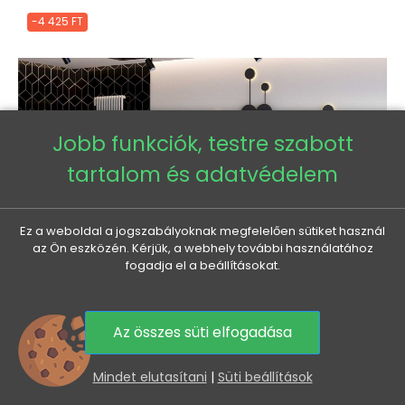
-4 425 FT
Jobb funkciók, testre szabott
tartalom és adatvédelem
Ez a weboldal a jogszabályoknak megfelelően sütiket használ
az Ön eszközén. Kérjük, a webhely további használatához
fogadja el a beállításokat.
Az összes süti elfogadása
0
Mindet elutasítani
|
Süti beállítások