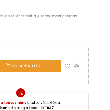
osár utolsó lépésénél, a „Fizetés“ menüpontban
KOSÁRBA TESZ
ra kedvezmény
a teljes választékra.
rban
adja meg a kódot:
EXTRA7
.