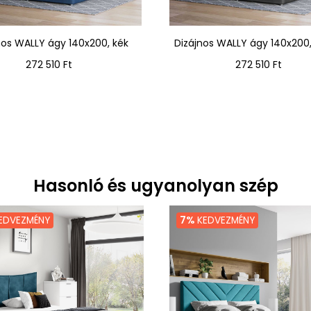
nos WALLY ágy 140x200, kék
Dizájnos WALLY ágy 140x200
Ár
Ár
272 510 Ft
272 510 Ft
Hasonló és ugyanolyan szép
EDVEZMÉNY
7%
KEDVEZMÉNY