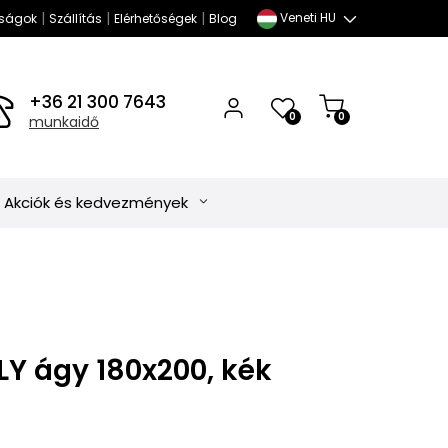
|
|
|
Veneti HU
ságok
Szállítás
Elérhetőségek
Blog
+36 21 300 7643
0
0
munkaidő
Akciók és kedvezmények
LY ágy 180x200, kék