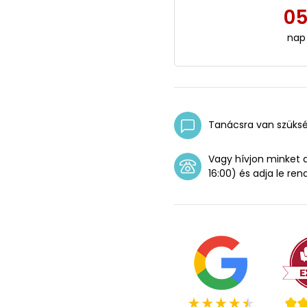
0
nap
Tanácsra van szüks
Vagy hívjon minket
16:00) és adja le ren