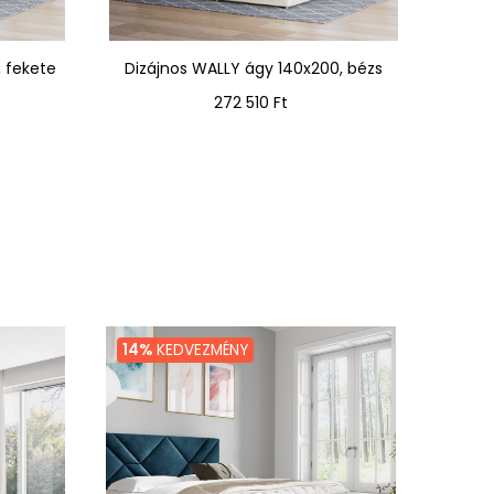
, fekete
Dizájnos WALLY ágy 140x200, bézs
Dizá
Ár
272 510 Ft
14%
KEDVEZMÉNY
12%
K