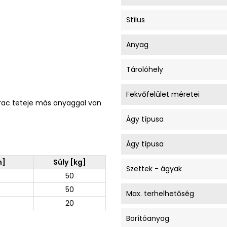
Stílus
Anyag
Tárolóhely
Fekvőfelület méretei
atrac teteje más anyaggal van
Ágy típusa
Ágy típusa
m]
Súly [kg]
Szettek - ágyak
50
50
Max. terhelhetőség
20
Borítóanyag