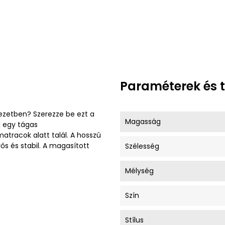
Paraméterek és 
ezetben? Szerezze be ezt a
Magasság
l egy tágas
tracok alatt talál. A hosszú
s és stabil. A magasított
Szélesség
Mélység
Szín
Stílus