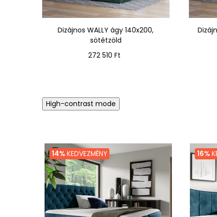
Dizájnos WALLY ágy 140x200,
Dizáj
sötétzöld
Ár
272 510 Ft
High-contrast mode
14%
KEDVEZMÉNY
16%
K