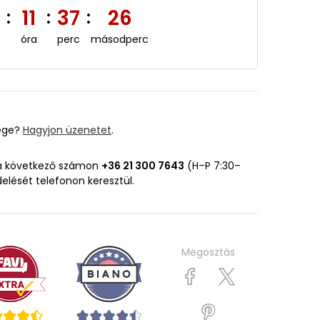
5
11
37
25
:
:
:
óra
perc
másodperc
ége?
Hagyjon üzenetet
.
 a következő számon
+36 21 300 7643
(H–P 7:30–
delését telefonon keresztül.
Megosztás