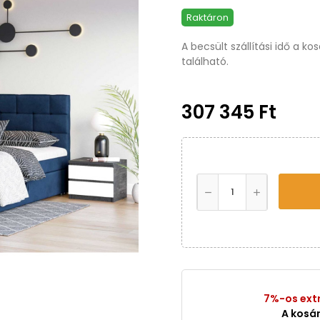
Raktáron
A becsült szállítási idő a k
található.
307 345 Ft
7%-os ext
A kosá