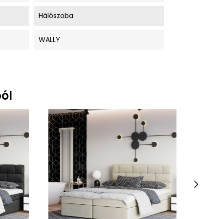
Hálószoba
WALLY
ól
›