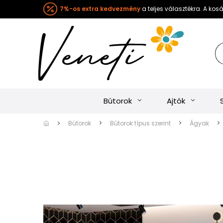
7%-os extra kedvezmény
a teljes választékra. A ko
Bútorok
Ajtók
Bútorok
Bútorok típus szerint
Ágyak