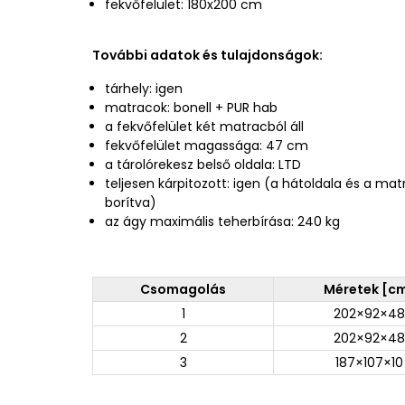
fekvőfelület: 180x200 cm
További adatok és tulajdonságok:
tárhely: igen
matracok: bonell + PUR hab
a fekvőfelület két matracból áll
fekvőfelület magassága: 47 cm
a tárolórekesz belső oldala: LTD
teljesen kárpitozott: igen (a hátoldala és a m
borítva)
az ágy maximális teherbírása: 240 kg
Csomagolás
Méretek [c
1
202×92×48
2
202×92×48
3
187×107×10