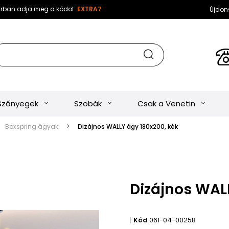
sárban adja meg a kódot:
EXTRA7
Újdon
Szőnyegek
Szobák
Csak a Venetin
Boxspring ágyak
Dizájnos WALLY ágy 180x200, kék
Dizájnos WAL
Kód
061-04-00258