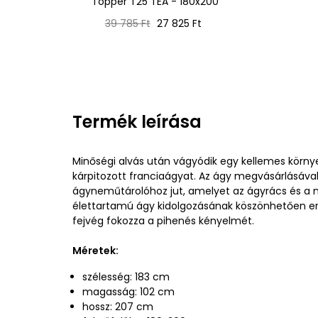
Topper T25 TEA - 180x200
Normál
Ár
39 785 Ft
27 825 Ft
ár
Termék leírása
Minőségi alvás után vágyódik egy kellemes körny
kárpitozott franciaágyat. Az ágy megvásárlásáva
ágyneműtárolóhoz jut, amelyet az ágyrács és a ma
élettartamú ágy kidolgozásának köszönhetően erő
fejvég fokozza a pihenés kényelmét.
Méretek:
szélesség: 183 cm
magasság: 102 cm
hossz: 207 cm