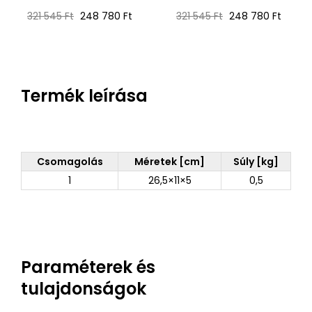
Normál
Ár
Normál
Ár
321 545 Ft
248 780 Ft
321 545 Ft
248 780 Ft
ár
ár
Termék leírása
Csomagolás
Méretek [cm]
Súly [kg]
1
26,5×11×5
0,5
Paraméterek és
tulajdonságok