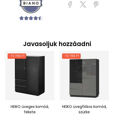
Javasoljuk hozzáadni
-72 765 FT
-72 765 FT
HEIKO üveges komód,
HEIKO üvegfiókos komód,
fekete
szürke