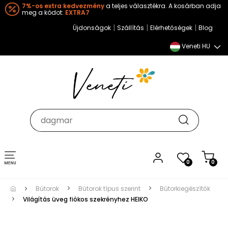
7%-os extra kedvezmény
a teljes választékra. A kosárban adja
meg a kódot:
EXTRA7
|
|
|
Újdonságok
Szállítás
Elérhetőségek
Blog
Veneti HU
Toggle
0
0
navigation
Bútorok
Bútorok típus szerint
Bútorkiegészítők
Világítás üveg fiókos szekrényhez HEIKO