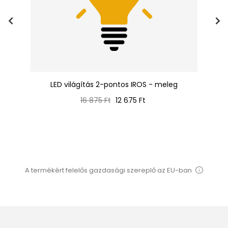
LED világítás 2-pontos IROS - meleg
Normál
Ár
16 875 Ft
12 675 Ft
ár
A termékért felelős gazdasági szereplő az EU-ban