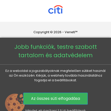
Copyright © 2026 - Veneti™
Veneti HU
Jobb funkciók, testre szabott
tartalom és adatvédelem
Veneti CZ
Veneti DE
Ez a weboldal a jogszabályoknak megfelelően sütiket használ
az Ön eszközén. Kérjük, a webhely további használatához
fogadja el a beállításokat.
Veneti SK
Az összes süti elfogadása
0
Mindet elutasítani
|
Süti beállítások