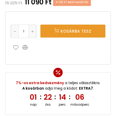
11 090 Ft
15 225 Ft
4 135 FT MEGTAKARÍTÁS
KOSÁRBA TESZ
7%-os extra kedvezmény
a teljes választékra.
A kosárban
adja meg a kódot:
EXTRA7
.
01
22
14
06
:
:
:
nap
óra
perc
másodperc