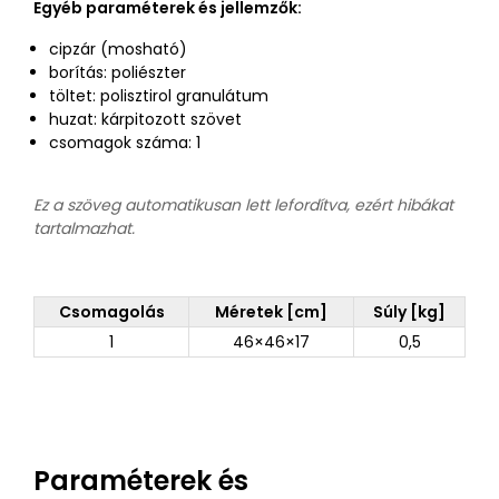
Egyéb paraméterek és jellemzők:
cipzár (mosható)
borítás: poliészter
töltet: polisztirol granulátum
huzat: kárpitozott szövet
csomagok száma: 1
Ez a szöveg automatikusan lett lefordítva, ezért hibákat
tartalmazhat.
Csomagolás
Méretek [cm]
Súly [kg]
1
46×46×17
0,5
Paraméterek és