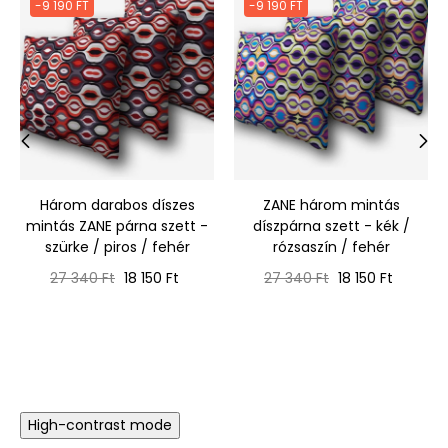
-9 190 FT
-9 190 FT
‹
›
Három darabos díszes
ZANE három mintás
mintás ZANE párna szett -
díszpárna szett - kék /
szürke / piros / fehér
rózsaszín / fehér
Normál
Ár
Normál
Ár
27 340 Ft
18 150 Ft
27 340 Ft
18 150 Ft
ár
ár
High-contrast mode