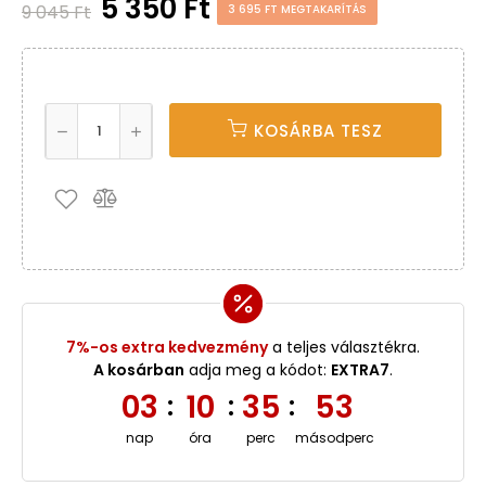
5 350 Ft
9 045 Ft
3 695 FT MEGTAKARÍTÁS
KOSÁRBA TESZ
7%-os extra kedvezmény
a teljes választékra.
A kosárban
adja meg a kódot:
EXTRA7
.
03
10
35
52
:
:
:
nap
óra
perc
másodperc