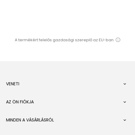
ár
A termékért felelős gazdasági szereplő az EU-ban
VENETI

AZ ÖN FIÓKJA

MINDEN A VÁSÁRLÁSRÓL
