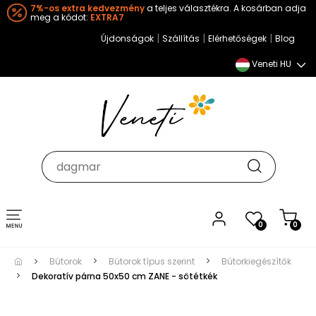
7%-os extra kedvezmény
a teljes választékra. A kosárban adja
meg a kódot:
EXTRA7
|
|
|
Újdonságok
Szállítás
Elérhetőségek
Blog
Veneti HU
Toggle
0
0
navigation
Bútorok
Bútorok típus szerint
Bútorkiegészítők
Dekoratív párna 50x50 cm ZANE - sötétkék