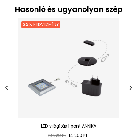
Hasonló és ugyanolyan szép
23%
KEDVEZMÉNY
ér
LED világítás 1 pont ANNIKA
Normál
Ár
18 520 Ft
14 260 Ft