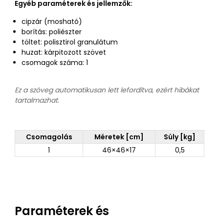
Egyéb paraméterek és jellemzők:
cipzár (mosható)
borítás: poliészter
töltet: polisztirol granulátum
huzat: kárpitozott szövet
csomagok száma: 1
Ez a szöveg automatikusan lett lefordítva, ezért hibákat
tartalmazhat.
Csomagolás
Méretek [cm]
Súly [kg]
1
46×46×17
0,5
Paraméterek és