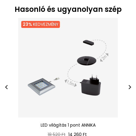
Hasonló és ugyanolyan szép
23%
KEDVEZMÉNY
LED világítás 1 pont ANNIKA
Normál
Ár
18 520 Ft
14 260 Ft