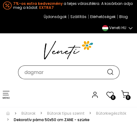
7%-os extra kedvezmény
a teljes választékra. A kosárban adja
meg a kódot:
EXTRA7
|
|
|
Újdonságok
Szállítás
Elérhetőségek
Blog
Veneti HU
Toggle
0
0
navigation
Bútorok
Bútorok típus szerint
Bútorkiegészítők
Dekoratív párna 50x50 cm ZANE - szürke