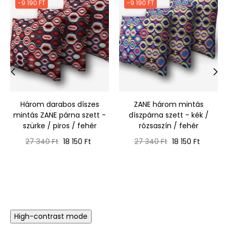
-9 190 FT
-9 190 FT
‹
›
Három darabos díszes
ZANE három mintás
mintás ZANE párna szett -
díszpárna szett - kék /
szürke / piros / fehér
rózsaszín / fehér
Normál
Ár
Normál
Ár
27 340 Ft
18 150 Ft
27 340 Ft
18 150 Ft
ár
ár
High-contrast mode