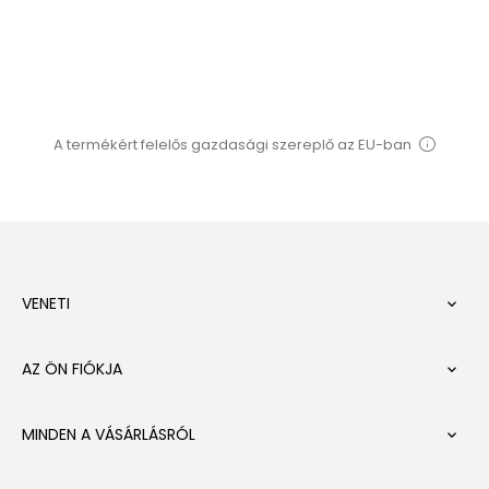
ár
A termékért felelős gazdasági szereplő az EU-ban
VENETI

AZ ÖN FIÓKJA

MINDEN A VÁSÁRLÁSRÓL
