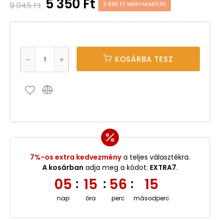
5 350 Ft
9 045 Ft
3 695 FT MEGTAKARÍTÁS
KOSÁRBA TESZ
7%-os extra kedvezmény
a teljes választékra.
A kosárban
adja meg a kódot:
EXTRA7
.
05
15
56
14
:
:
:
nap
óra
perc
másodperc