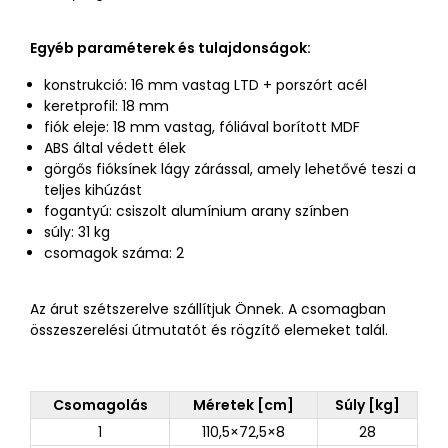
Egyéb paraméterek és tulajdonságok:
konstrukció: 16 mm vastag LTD + porszórt acél
keretprofil: 18 mm
fiók eleje: 18 mm vastag, fóliával borított MDF
ABS által védett élek
görgős fióksínek lágy zárással, amely lehetővé teszi a
teljes kihúzást
fogantyú: csiszolt alumínium arany színben
súly: 31 kg
csomagok száma: 2
Az árut szétszerelve szállítjuk Önnek. A csomagban
összeszerelési útmutatót és rögzítő elemeket talál.
Csomagolás
Méretek [cm]
Súly [kg]
1
110,5×72,5×8
28