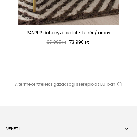
s
PANRUP dohányzóasztal - fehér / arany
Normál
Ár
85 885 Ft
73 990 Ft
ár
A termékért felelős gazdasági szereplő az EU-ban
VENETI
