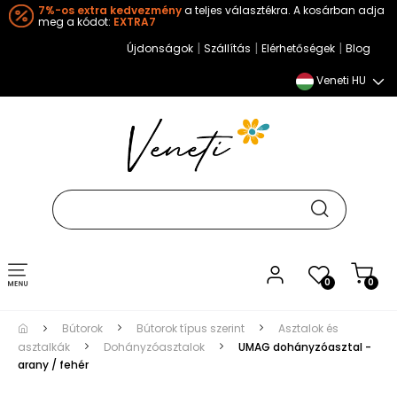
7%-os extra kedvezmény
a teljes választékra. A kosárban adja
meg a kódot:
EXTRA7
|
|
|
Újdonságok
Szállítás
Elérhetőségek
Blog
Veneti HU
Toggle
0
0
navigation
Bútorok
Bútorok típus szerint
Asztalok és
asztalkák
Dohányzóasztalok
UMAG dohányzóasztal -
arany / fehér