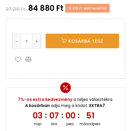
84 880 Ft
97 215 Ft
12 335 FT MEGTAKARÍTÁS
KOSÁRBA TESZ
7%-os extra kedvezmény
a teljes választékra.
A kosárban
adja meg a kódot:
EXTRA7
.
03
07
00
51
:
:
:
nap
óra
perc
másodperc