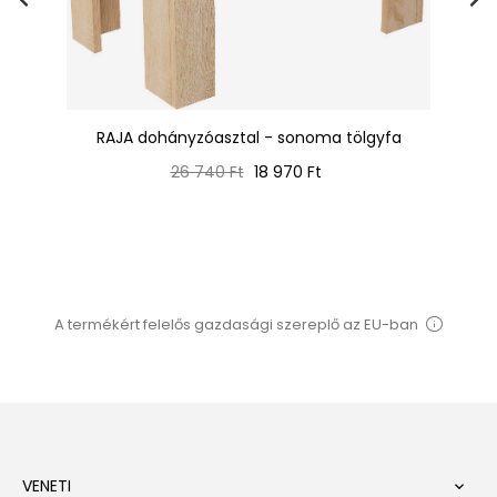
RAJA dohányzóasztal - sonoma tölgyfa
Normál
Ár
26 740 Ft
18 970 Ft
ár
A termékért felelős gazdasági szereplő az EU-ban
VENETI
