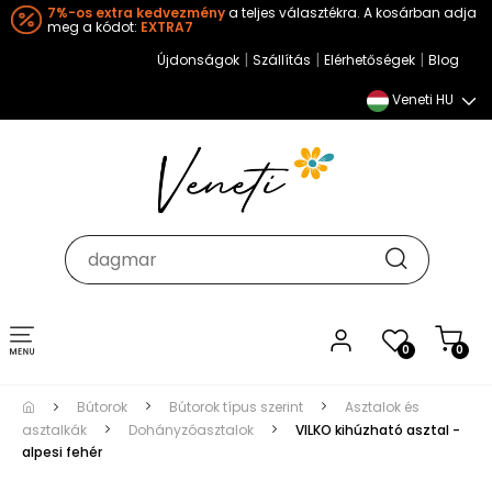
7%-os extra kedvezmény
a teljes választékra. A kosárban adja
meg a kódot:
EXTRA7
|
|
|
Újdonságok
Szállítás
Elérhetőségek
Blog
Veneti HU
Toggle
0
0
navigation
Bútorok
Bútorok típus szerint
Asztalok és
asztalkák
Dohányzóasztalok
VILKO kihúzható asztal -
alpesi fehér