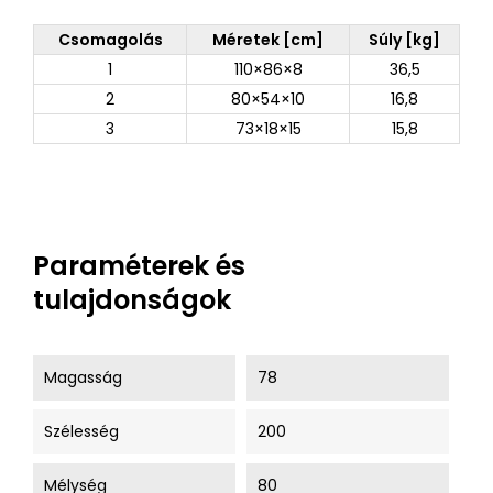
Csomagolás
Méretek [cm]
Súly [kg]
1
110×86×8
36,5
2
80×54×10
16,8
3
73×18×15
15,8
Paraméterek és
tulajdonságok
Magasság
78
Szélesség
200
Mélység
80