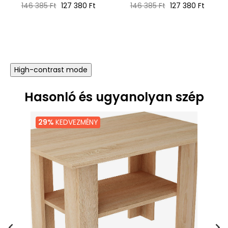
Normál
Ár
Normál
Ár
146 385 Ft
127 380 Ft
146 385 Ft
127 380 Ft
ár
ár
High-contrast mode
Hasonló és ugyanolyan szép
29%
KEDVEZMÉNY