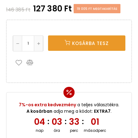
127 380 Ft
146 385 Ft
19 005 FT MEGTAKARÍTÁS
KOSÁRBA TESZ
7%-os extra kedvezmény
a teljes választékra.
A kosárban
adja meg a kódot:
EXTRA7
.
04
03
33
01
:
:
:
nap
óra
perc
másodperc