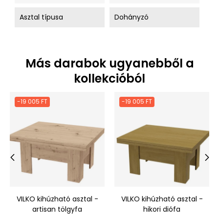
Asztal típusa
Dohányzó
Más darabok ugyanebből a
kollekcióból
-19 005 FT
-19 005 FT
‹
›
VILKO kihúzható asztal -
VILKO kihúzható asztal -
artisan tölgyfa
hikori diófa