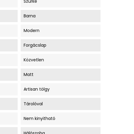
Szürke
Barna
Modern
Forgácslap
Közvetlen
Matt
Artisan tölgy
Tárolóval
Nem kinyitható
Hálószoba