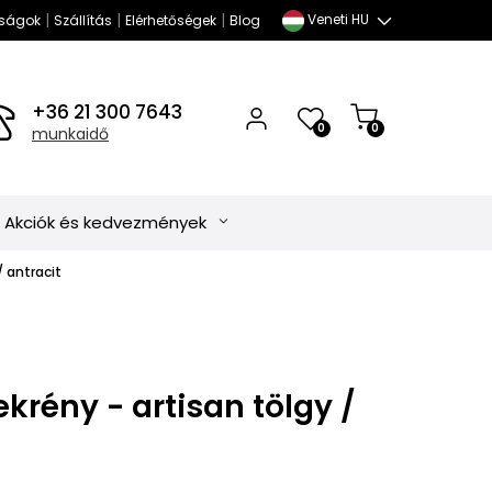
|
|
|
Veneti HU
ságok
Szállítás
Elérhetőségek
Blog
+36 21 300 7643
0
0
munkaidő
Akciók és kedvezmények
/ antracit
ekrény - artisan tölgy /