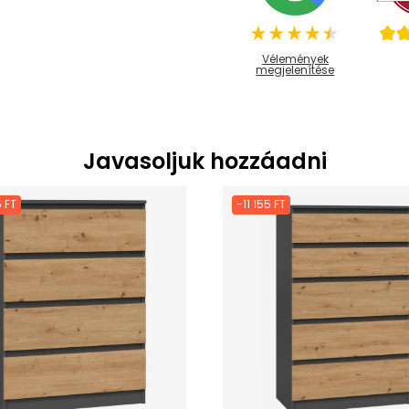
Vélemények
megjelenítése
Javasoljuk hozzáadni
 FT
-11 155 FT