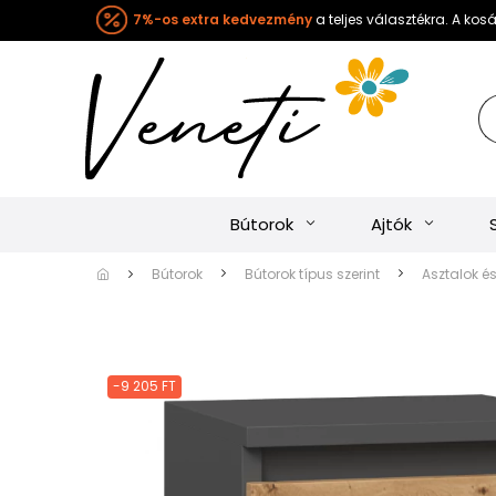
7%-os extra kedvezmény
a teljes választékra. A ko
Bútorok
Ajtók
Bútorok
Bútorok típus szerint
Asztalok é
-9 205 FT