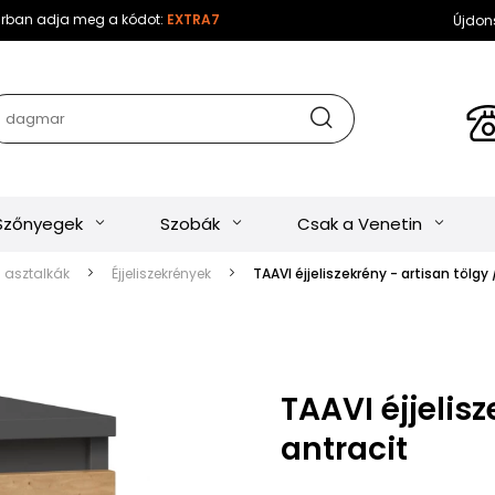
sárban adja meg a kódot:
EXTRA7
Újdon
Szőnyegek
Szobák
Csak a Venetin
s asztalkák
Éjjeliszekrények
TAAVI éjjeliszekrény - artisan tölgy 
TAAVI éjjelisz
antracit