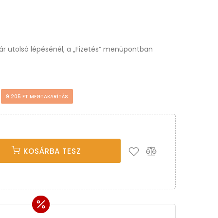
osár utolsó lépésénél, a „Fizetés“ menüpontban
t
9 205 FT MEGTAKARÍTÁS
KOSÁRBA TESZ