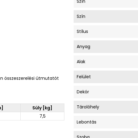
Szín
Szín
Stílus
Anyag
Alak
Felület
an összeszerelési útmutatót
Dekór
Tárolóhely
m]
Súly [kg]
7,5
Lebontás
Szoba