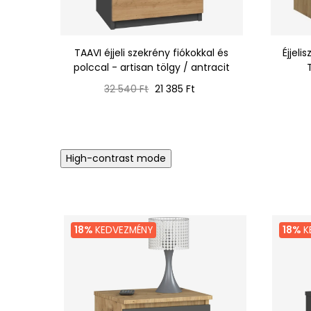
TAAVI éjjeli szekrény fiókokkal és
Éjjeli
polccal - artisan tölgy / antracit
Normál
Ár
32 540 Ft
21 385 Ft
ár
High-contrast mode
18%
KEDVEZMÉNY
18%
K