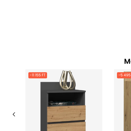
M
-11 155 FT
-5 495
‹