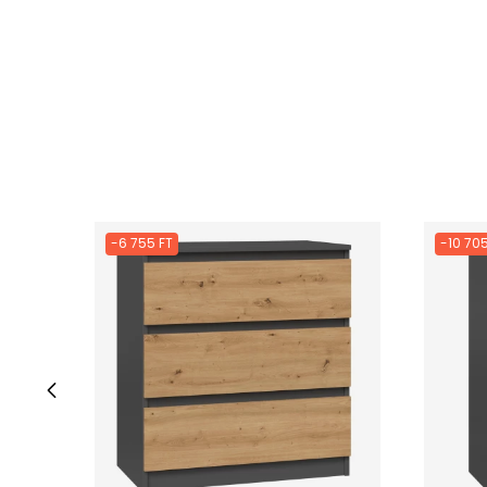
-6 755 FT
-10 705
‹