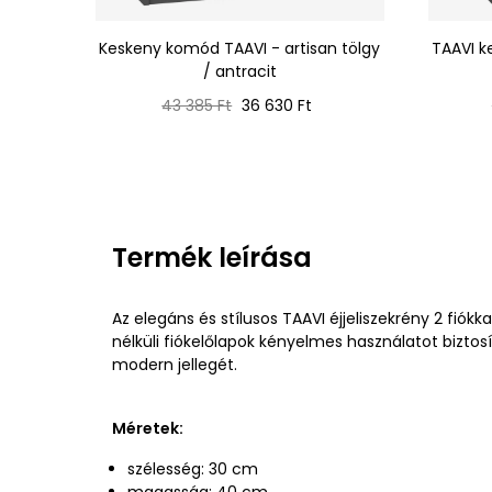
Keskeny komód TAAVI - artisan tölgy
TAAVI k
/ antracit
Normál
Ár
43 385 Ft
36 630 Ft
ár
Termék leírása
Az elegáns és stílusos TAAVI éjjeliszekrény 2 fiókk
nélküli fiókelőlapok kényelmes használatot biztosí
modern jellegét.
Méretek:
szélesség: 30 cm
magasság: 40 cm