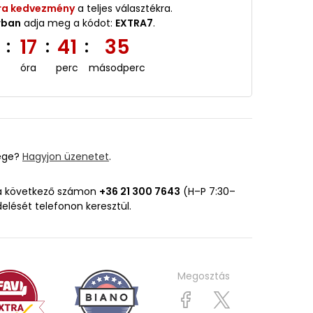
ra kedvezmény
a teljes választékra.
rban
adja meg a kódot:
EXTRA7
.
2
17
41
34
:
:
:
óra
perc
másodperc
ége?
Hagyjon üzenetet
.
 a következő számon
+36 21 300 7643
(H–P 7:30–
delését telefonon keresztül.
Megosztás