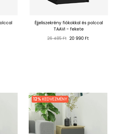
polccal
Éjjeliszekrény fiókokkal és polccal
TAAV
TAAVI - fekete
Normál
Ár
26 485 Ft
20 990 Ft
ár
12%
KEDVEZMÉNY
18%
K