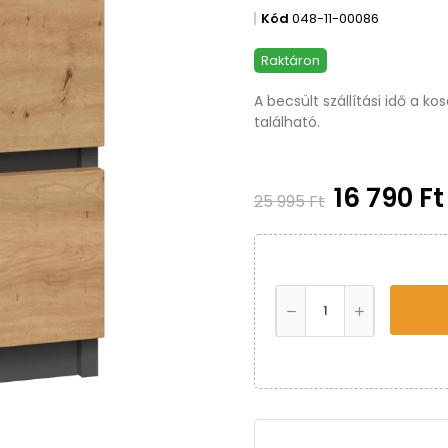
Kód
048-11-00086
Raktáron
A becsült szállítási idő a k
található.
16 790 F
25 995 Ft