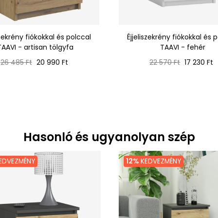
szekrény fiókokkal és polccal
Éjjeliszekrény fiókokkal és 
TAAVI - artisan tölgyfa
TAAVI - fehér
Normál
Ár
Normál
Ár
26 485 Ft
20 990 Ft
22 570 Ft
17 230 Ft
ár
ár
Hasonló és ugyanolyan szép
EDVEZMÉNY
12%
KEDVEZMÉNY