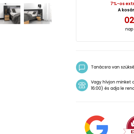
7%-os ext
A kosá
0
nap
Tanácsra van szüks
Vagy hívjon minket
16:00) és adja le ren