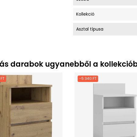
Kollekció
Asztal típusa
ás darabok ugyanebből a kollekciób
 FT
-5 340 FT