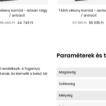
eskeny komód - artisan tölgy
TAAVI vékony komód - asrtis
/ antracit
/ antracit
Normál
Ár
Normál
Ár
55 450 Ft
44 745 Ft
67 190 Ft
56 035 Ft
ár
ár
Paraméterek és 
al rendelkezik. A fogantyú
Magasság
tanak, és kiemelik a belső tér
Szélesség
Mélység