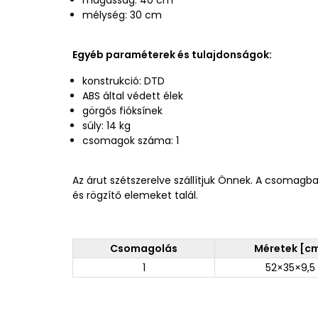
mélység: 30 cm
Egyéb paraméterek és tulajdonságok:
konstrukció: DTD
ABS által védett élek
görgős fióksínek
súly: 14 kg
csomagok száma: 1
Az árut szétszerelve szállítjuk Önnek. A csomagb
és rögzítő elemeket talál.
Csomagolás
Méretek [c
1
52×35×9,5