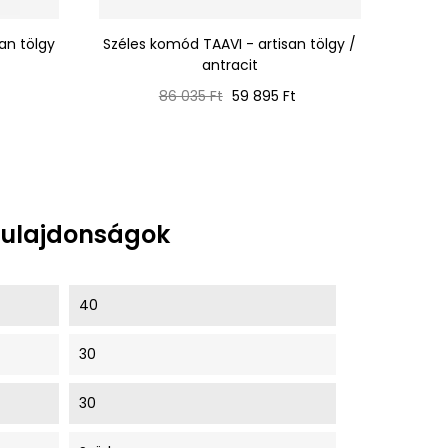
an tölgy
Széles komód TAAVI - artisan tölgy /
TAAVI
antracit
Normál
Ár
86 035 Ft
59 895 Ft
ár
tulajdonságok
40
30
30