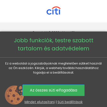
Copyright © 2026 - Veneti™
Jobb funkciók, testre szabott
Veneti HU
tartalom és adatvédelem
Veneti CZ
Ez a weboldal a jogszabályoknak megfelelően sütiket használ
az Ön eszközén. Kérjük, a webhely további használatához
Veneti DE
fogadja el a beállításokat.
Veneti SK
Az összes süti elfogadása
0
Mindet elutasítani
|
Süti beállítások