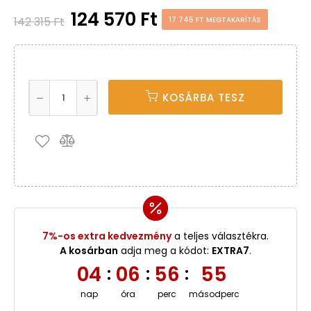
124 570 Ft
142 315 Ft
17 745 FT MEGTAKARÍTÁS
KOSÁRBA TESZ
7%-os extra kedvezmény
a teljes választékra.
A kosárban
adja meg a kódot:
EXTRA7
.
04
06
56
55
:
:
:
nap
óra
perc
másodperc