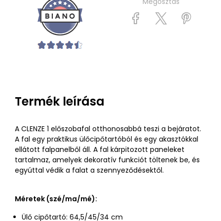
Megosztás
Termék leírása
A CLENZE 1 előszobafal otthonosabbá teszi a bejáratot.
A fal egy praktikus ülőcipőtartóból és egy akasztókkal
ellátott falpanelből áll. A fal kárpitozott paneleket
tartalmaz, amelyek dekoratív funkciót töltenek be, és
egyúttal védik a falat a szennyeződésektől.
Méretek (szé/ma/mé):
Ülő cipőtartó: 64,5/45/34 cm