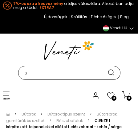
7%-os extra kedvezmény
a teljes választékra. A kosárban adja
meg a kódot:
EXTRA7
|
|
|
Újdonságok
Szállítás
Elérhetőségek
Blog
Veneti HU
Toggle
0
0
navigation
Bútorok
Bútorok típus szerint
Bútorsorok,
garnitúrák és szettek
Előszobafalak
CLENZE 1
kárpitozott falpanelekkel ellátott előszobafal - fehér / sárga