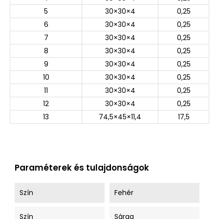
5
30×30×4
0,25
6
30×30×4
0,25
7
30×30×4
0,25
8
30×30×4
0,25
9
30×30×4
0,25
10
30×30×4
0,25
11
30×30×4
0,25
12
30×30×4
0,25
13
74,5×45×11,4
17,5
Paraméterek és tulajdonságok
Szín
Fehér
Szín
Sárga