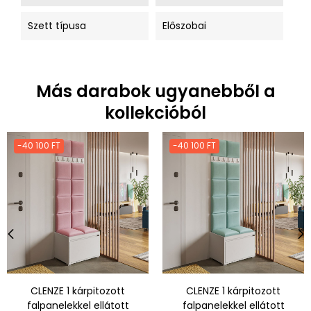
Szett típusa
Előszobai
Más darabok ugyanebből a
kollekcióból
-40 100 FT
-40 100 FT
‹
›
CLENZE 1 kárpitozott
CLENZE 1 kárpitozott
falpanelekkel ellátott
falpanelekkel ellátott