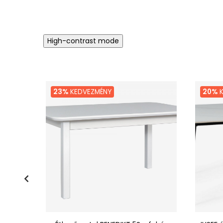
ár
High-contrast mode
23%
KEDVEZMÉNY
20%
K