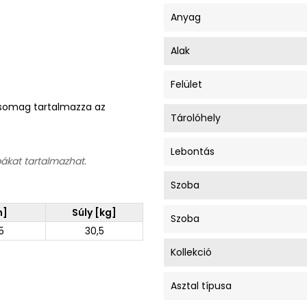
Anyag
Alak
Felület
A csomag tartalmazza az
Tárolóhely
Lebontás
bákat tartalmazhat.
Szoba
m]
Súly [kg]
Szoba
5
30,5
Kollekció
Asztal típusa