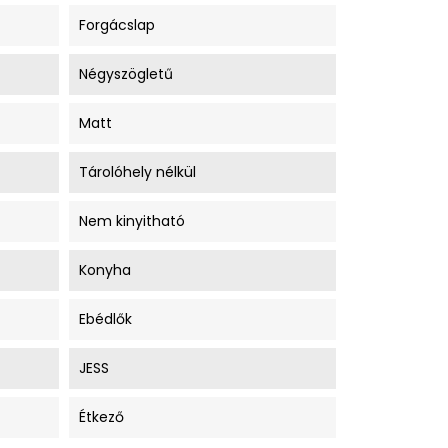
Forgácslap
Négyszögletű
Matt
Tárolóhely nélkül
Nem kinyitható
Konyha
Ebédlők
JESS
Étkező