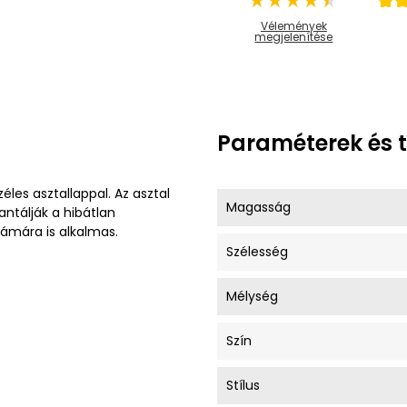
Vélemények
megjelenítése
Paraméterek és 
éles asztallappal. Az asztal
Magasság
ntálják a hibátlan
zámára is alkalmas.
Szélesség
Mélység
Szín
Stílus