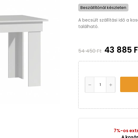
Beszállítónál készleten
A becsült szállítási idő a k
található.
43 885 
54 450 Ft
7%-os ext
A kosá