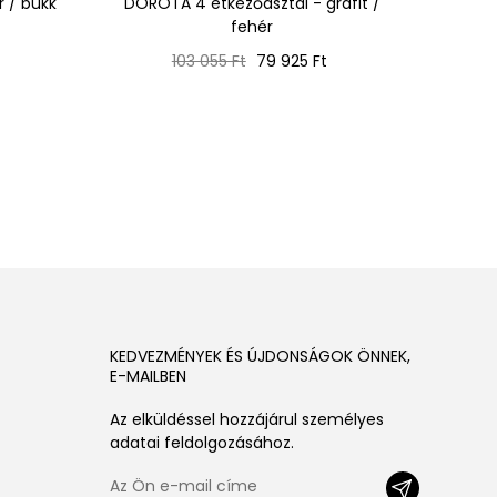
r / bükk
DOROTA 4 étkezőasztal - grafit /
ALZE
fehér
anders
Normál
Ár
103 055 Ft
79 925 Ft
ár
KEDVEZMÉNYEK ÉS ÚJDONSÁGOK ÖNNEK,
E-MAILBEN
Az elküldéssel hozzájárul személyes
adatai feldolgozásához.