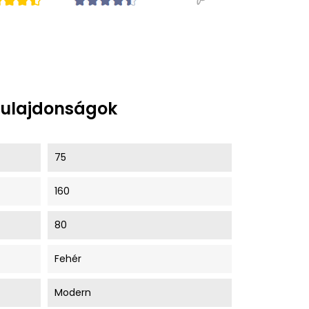
tulajdonságok
75
160
80
Fehér
Modern