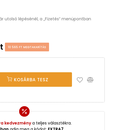
osár utolsó lépésénél, a „Fizetés“ menüpontban
Ft
10 565 FT MEGTAKARÍTÁS
KOSÁRBA TESZ
ra kedvezmény
a teljes választékra.
rban
adja meg a kódot:
EXTRA7
.