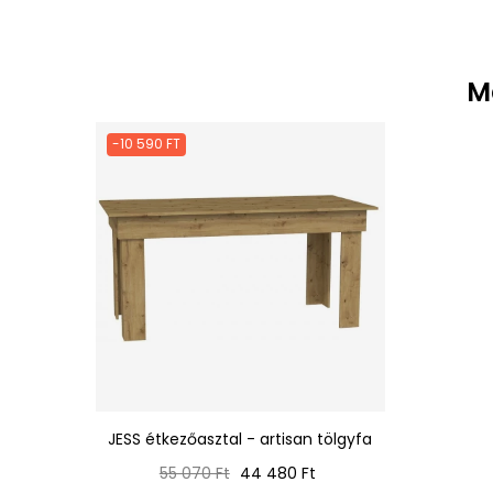
M
-10 590 FT
JESS étkezőasztal - artisan tölgyfa
Normál
Ár
55 070 Ft
44 480 Ft