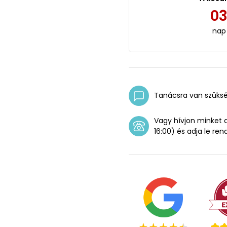
0
nap
Tanácsra van szüks
Vagy hívjon minket
16:00) és adja le ren