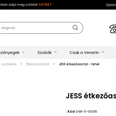
sárban adja meg a kódot:
EXTRA7
Újdon
Szőnyegek
Szobák
Csak a Venetin
s asztalkák
Étkezőasztalok
JESS étkezőasztal - fehér
JESS étkezőas
Kód
048-11-00016