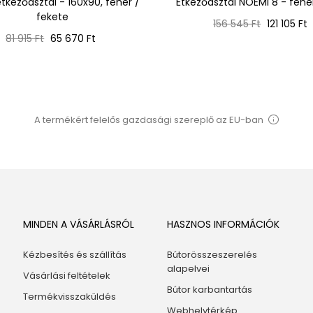
tkezőasztal - 160x90, fehér /
Étkezőasztal NOEMI 8 - fehé
fekete
Normál
Ár
156 545 Ft
121 105 Ft
Normál
Ár
ár
81 915 Ft
65 670 Ft
ár
A termékért felelős gazdasági szereplő az EU-ban
MINDEN A VÁSÁRLÁSRÓL
HASZNOS INFORMÁCIÓK
Kézbesítés és szállítás
Bútorösszeszerelés
alapelvei
Vásárlási feltételek
Bútor karbantartás
Termékvisszaküldés
Webhelytérkép