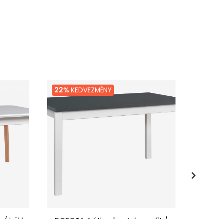
22%
KEDVEZMÉNY
24%