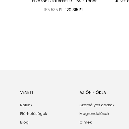
ztal -
Étkezőasztal BENEDIKT 5S - fehér
JUSEF é
Normál
Ár
155 535 Ft
120 315 Ft
ár
VENETI
AZ ÖN FIÓKJA
Rólunk
Személyes adatok
Elérhetőségek
Megrendelések
Blog
Címek