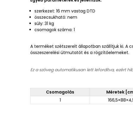
Egyéb paraméterek és jellemzők:
szerkezet: 16 mm vastag DTD
összecsukható: nem
súly: 31 kg
csomagok száma: 1
A terméket szétszerelt állapotban szállítjuk ki. 
összeszerelési útmutatót és a rögzítőelemeket.
Ez a szöveg automatikusan lett lefordítva, ezért hi
Csomagolás
Méretek [c
1
166,5×88×4,