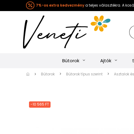
7%-os extra kedvezmény
a teljes választékra. A ko
Bútorok
Ajtók
Bútorok
Bútorok típus szerint
Asztalok é
-10 565 FT