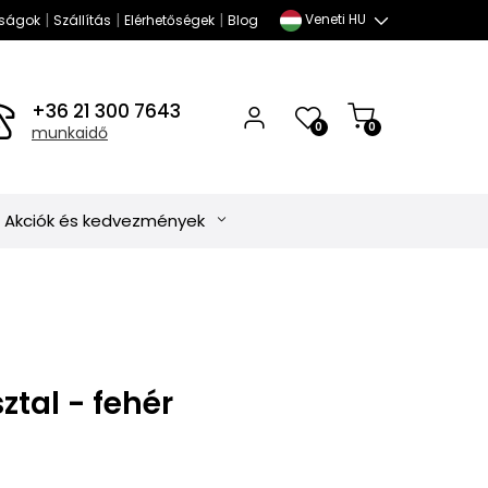
|
|
|
Veneti HU
ságok
Szállítás
Elérhetőségek
Blog
+36 21 300 7643
0
0
munkaidő
Akciók és kedvezmények
ztal - fehér