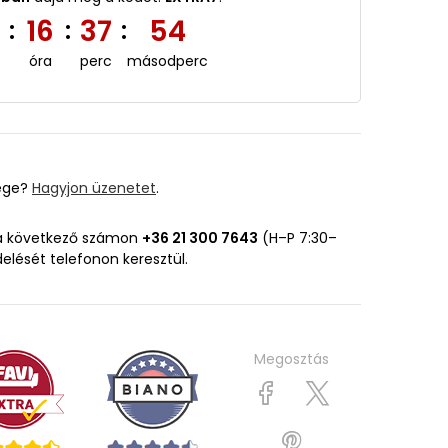
3
16
37
53
:
:
:
óra
perc
másodperc
ége?
Hagyjon üzenetet
.
 a következő számon
+36 21 300 7643
(H–P 7:30–
delését telefonon keresztül.
Megosztás