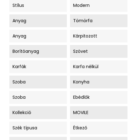
Stílus
Modern
Anyag
Tömörfa
Anyag
Kárpitozott
Borítóanyag
Szövet
Karfák
Karfa nélkül
Szoba
Konyha
Szoba
Ebédlők
Kollekció
MOVILE
Szék típusa
Étkező