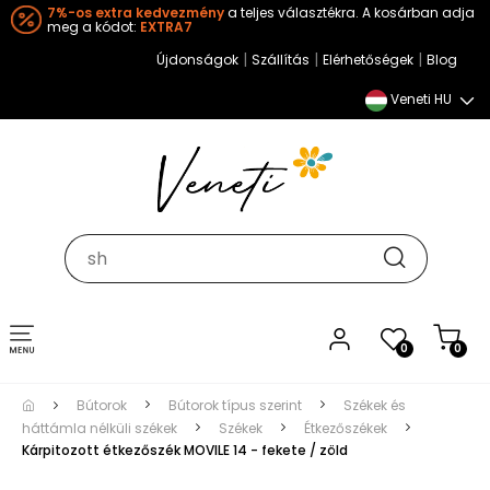
7%-os extra kedvezmény
a teljes választékra. A kosárban adja
meg a kódot:
EXTRA7
|
|
|
Újdonságok
Szállítás
Elérhetőségek
Blog
Veneti HU
Toggle
0
0
navigation
Bútorok
Bútorok típus szerint
Székek és
háttámla nélküli székek
Székek
Étkezőszékek
Kárpitozott étkezőszék MOVILE 14 - fekete / zöld