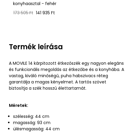
konyhaasztal - fehér
Normál
Ár
173 505 Ft
141 935 Ft
ár
Termék leírása
A MOVILE 14 kárpitozott étkezőszék egy nagyon elegáns
és funkcionális megoldás az étkezőbe és a konyhába. A
vastag, kiváló minőségű, puha habszivacs réteg
garantálja a magas kényelmet. A tartós szövet
biztosítja a szék hosszú élettartamát.
Méretek:
szélesség: 44 cm
magasság: 93 cm
ülésmagasság: 44 cm