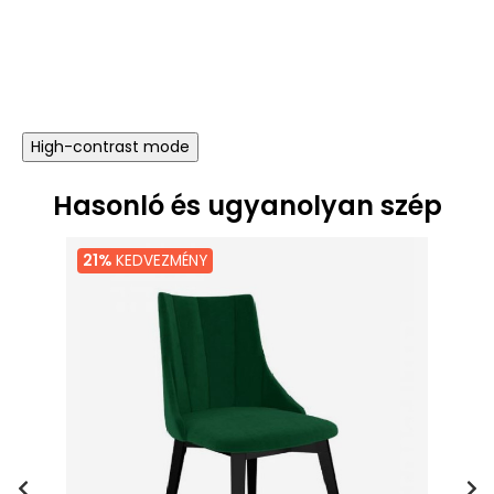
ár
ár
High-contrast mode
Hasonló és ugyanolyan szép
21%
KEDVEZMÉNY