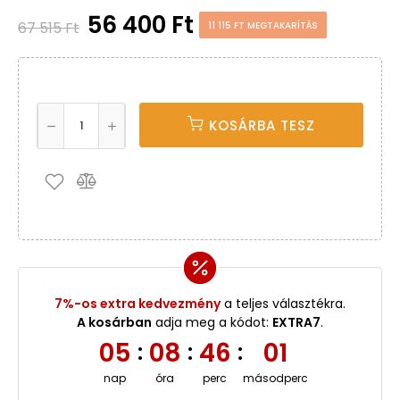
56 400 Ft
67 515 Ft
11 115 FT MEGTAKARÍTÁS
KOSÁRBA TESZ
7%-os extra kedvezmény
a teljes választékra.
A kosárban
adja meg a kódot:
EXTRA7
.
05
08
46
01
:
:
:
nap
óra
perc
másodperc