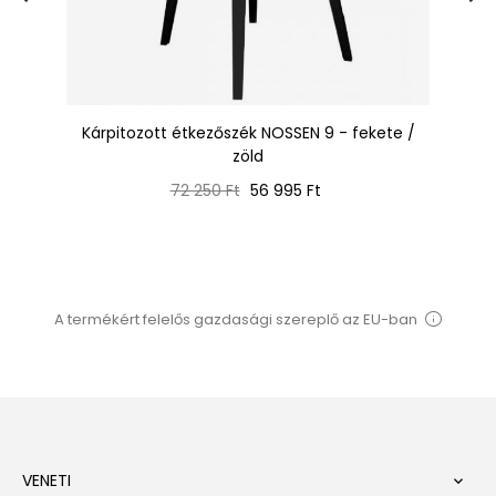
 /
Kárpitozott étkezőszék NOSSEN 9 - fekete /
Ká
zöld
Normál
Ár
72 250 Ft
56 995 Ft
ár
A termékért felelős gazdasági szereplő az EU-ban
VENETI
