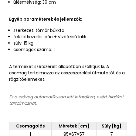
ülésmélység: 39 cm
Egyéb paraméterek és jellemzők:
szerkezet: tömör bükkfa
felületkezelés: pác + vízbázisú lakk
súly: 15 kg
csomagok száma: 1
A terméket szétszerelt állapotban szállítjuk ki. A
csomag tartalmazza az összeszerelési útmutatót és a
rögzítőelemeket.
Ez a szöveg automatikusan lett lefordítva, ezért hibákat
tartalmazhat.
Csomagolás
Méretek [cm]
Súly [kg]
1
95×67×57
7