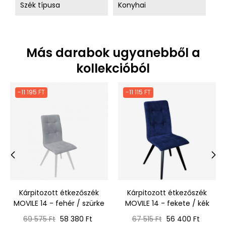
Szék típusa
Konyhai
Más darabok ugyanebből a
kollekcióból
-11 195 FT
-11 115 FT
‹
›
Kárpitozott étkezőszék
Kárpitozott étkezőszék
MOVILE 14 - fehér / szürke
MOVILE 14 - fekete / kék
Normál
Ár
Normál
Ár
69 575 Ft
58 380 Ft
67 515 Ft
56 400 Ft