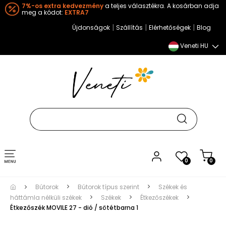
7%-os extra kedvezmény
a teljes választékra. A kosárban adja
meg a kódot:
EXTRA7
|
|
|
Újdonságok
Szállítás
Elérhetőségek
Blog
Veneti HU
Toggle
0
0
navigation
Bútorok
Bútorok típus szerint
Székek és
háttámla nélküli székek
Székek
Étkezőszékek
Étkezőszék MOVILE 27 - dió / sötétbarna 1