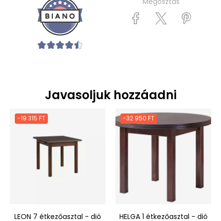
Megosztás
Javasoljuk hozzáadni
-19 315 FT
-32 950 FT
LEON 7 étkezőasztal - dió
HELGA 1 étkezőasztal - dió