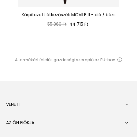
Kárpitozott étkezőszék MOVILE 11 - dió / bézs
Normál
Ár
55 360 Ft
44 715 Ft
ár
A termékért felelős gazdasági szereplő az EU-ban
VENETI

AZ ÖN FIÓKJA
