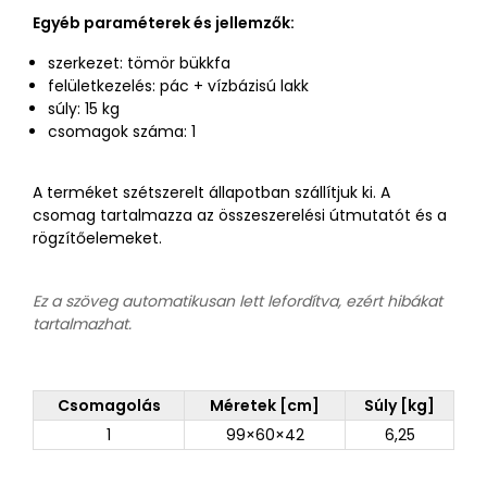
Egyéb paraméterek és jellemzők:
szerkezet: tömör bükkfa
felületkezelés: pác + vízbázisú lakk
súly: 15 kg
csomagok száma: 1
A terméket szétszerelt állapotban szállítjuk ki. A
csomag tartalmazza az összeszerelési útmutatót és a
rögzítőelemeket.
Ez a szöveg automatikusan lett lefordítva, ezért hibákat
tartalmazhat.
Csomagolás
Méretek [cm]
Súly [kg]
1
99×60×42
6,25