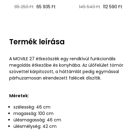
Normál
Ár
Normál
Ár
85 250 Ft
65 935 Ft
145 540 Ft
112 590 Ft
ár
ár
Termék leírása
A MOVILE 27 étkezőszék egy rendkívül funkcionális
megoldás étkezőbe és konyhába. Az ülőfelület tömör
szövettel kárpitozott, a háttámlát pedig egymással
párhuzamosan elrendezett falécek díszítik.
Méretek:
szélesség: 46 cm
magasság: 100 cm
ülésmagasság: 46 cm
ülésmélység: 42 cm