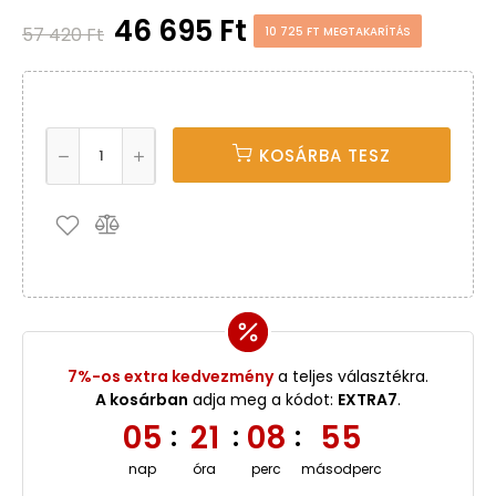
46 695 Ft
57 420 Ft
10 725 FT MEGTAKARÍTÁS
KOSÁRBA TESZ
7%-os extra kedvezmény
a teljes választékra.
A kosárban
adja meg a kódot:
EXTRA7
.
05
21
08
55
:
:
:
nap
óra
perc
másodperc