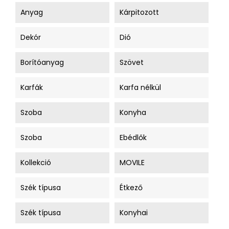
Anyag
Kárpitozott
Dekór
Dió
Borítóanyag
Szövet
Karfák
Karfa nélkül
Szoba
Konyha
Szoba
Ebédlők
Kollekció
MOVILE
Szék típusa
Étkező
Szék típusa
Konyhai