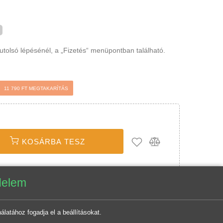
ap
osár utolsó lépésénél, a „Fizetés“ menüpontban
t
11 790 FT MEGTAKARÍTÁS
KOSÁRBA TESZ
tvédelem
sználatához fogadja el a beállításokat.