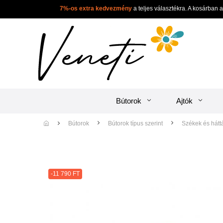
7%-os extra kedvezmény
a teljes választékra. A ko
Bútorok
Ajtók
Bútorok
Bútorok típus szerint
Székek és 
-11 790 FT