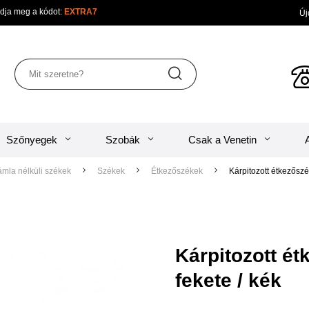
sárban adja meg a kódot:
EXTRA7
Újdon
Szőnyegek
Szobák
Csak a Venetin
háttámla nélküli székek
Székek
Étkezőszékek
Kárpitozott é
Kárpitozott é
fekete / kék