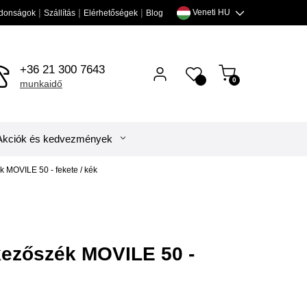
|
|
|
Veneti HU
ságok
Szállítás
Elérhetőségek
Blog
+36 21 300 7643
0
0
munkaidő
Akciók és kedvezmények
tkezőszék MOVILE 50 - fekete / kék
tkezőszék MOVILE 50 -