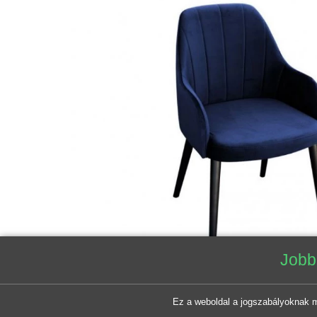
Jobb fu
Ez a weboldal a jogszabályoknak megfel