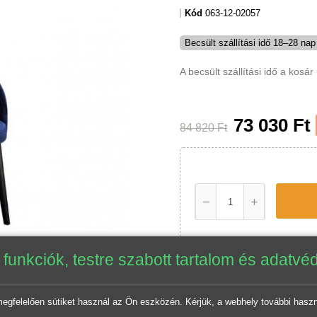
Kód
063-12-02057
Becsült szállítási idő 18–28 n
A becsült szállítási idő a k
található.
73 030 F
84 820 Ft
nkciók, testre szabott tartalom és ada
elően sütiket használ az Ön eszközén. Kérjük, a webhely további ha