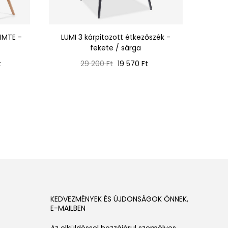
IMTE -
LUMI 3 kárpitozott étkezőszék -
Kár
fekete / sárga
Normál
Ár
t
29 200 Ft
19 570 Ft
ár
KEDVEZMÉNYEK ÉS ÚJDONSÁGOK ÖNNEK,
E-MAILBEN
Az elküldéssel hozzájárul személyes