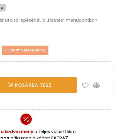
ap
osár utolsó lépésénél, a „Fizetés“ menüpontban
t
11 430 FT MEGTAKARÍTÁS
KOSÁRBA TESZ
ra kedvezmény
a teljes választékra.
rban
adja meg a kódot:
EXTRA7
.