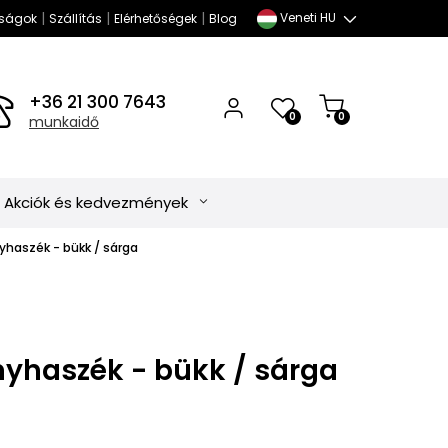
|
|
|
Veneti HU
ságok
Szállítás
Elérhetőségek
Blog
+36 21 300 7643
0
0
munkaidő
Akciók és kedvezmények
yhaszék - bükk / sárga
nyhaszék - bükk / sárga