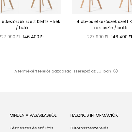
 étkezőszék szett KIMTE - kék
4 db-os étkezőszék szett K
/ bükk
rózsaszín / bükk
Normál
Ár
Normál
Ár
227 990 Ft
146 400 Ft
227 990 Ft
146 400 F
ár
ár
A termékért felelős gazdasági szereplő az EU-ban
MINDEN A VÁSÁRLÁSRÓL
HASZNOS INFORMÁCIÓK
Kézbesítés és szállítás
Bútorösszeszerelés