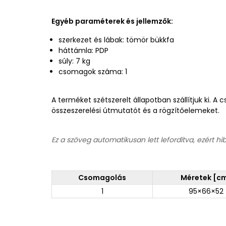
Egyéb paraméterek és jellemzők:
szerkezet és lábak: tömör bükkfa
háttámla: PDP
súly: 7 kg
csomagok száma: 1
A terméket szétszerelt állapotban szállítjuk ki. 
összeszerelési útmutatót és a rögzítőelemeket.
Ez a szöveg automatikusan lett lefordítva, ezért hi
Csomagolás
Méretek [c
1
95×66×52