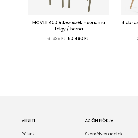
/ bézs
MOVILE 400 étkezőszék - sonoma
4 db-os
tölgy / barna
Normál
Ár
61 335 Ft
50 460 Ft
ár
VENETI
AZ ÖN FIÓKJA
Rólunk
Személyes adatok