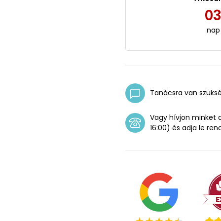
0
nap
Tanácsra van szüks
Vagy hívjon minket
16:00) és adja le ren