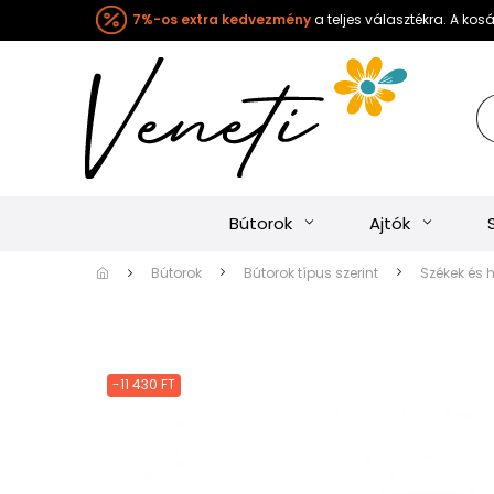
7%-os extra kedvezmény
a teljes választékra. A ko
Bútorok
Ajtók
Bútorok
Bútorok típus szerint
Székek és 
-11 430 FT