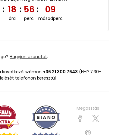
3
18
56
09
:
:
:
óra
perc
másodperc
ége?
Hagyjon üzenetet
.
 a következő számon
+36 21 300 7643
(H–P 7:30–
delését telefonon keresztül.
Megosztás