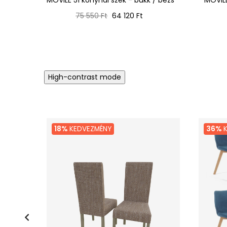
Normál
Ár
75 550 Ft
64 120 Ft
ár
High-contrast mode
18%
KEDVEZMÉNY
36%
K