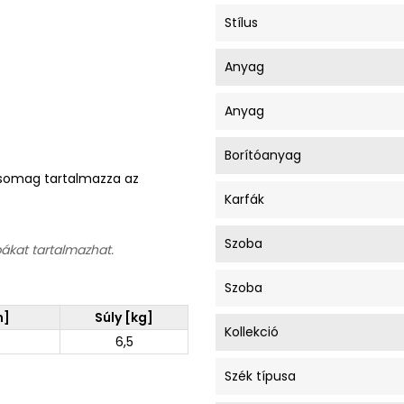
Stílus
Anyag
Anyag
Borítóanyag
A csomag tartalmazza az
Karfák
Szoba
bákat tartalmazhat.
Szoba
m]
Súly [kg]
Kollekció
6,5
Szék típusa