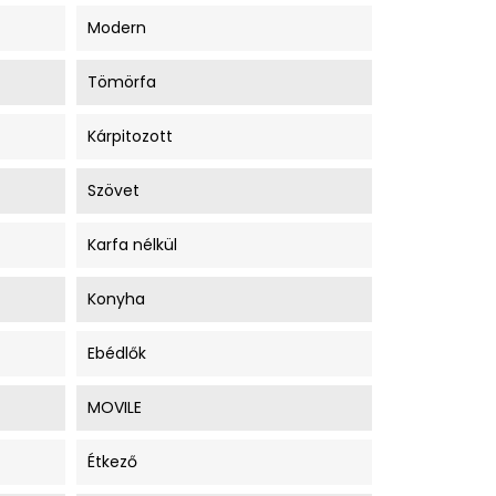
Modern
Tömörfa
Kárpitozott
Szövet
Karfa nélkül
Konyha
Ebédlők
MOVILE
Étkező