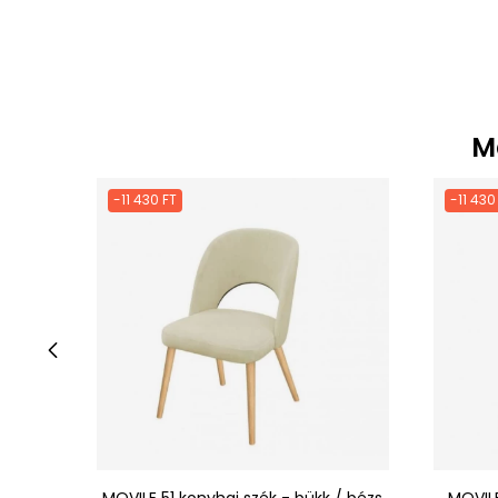
M
-11 430 FT
-11 430
‹
MOVILE 51 konyhai szék - bükk / bézs
MOVILE