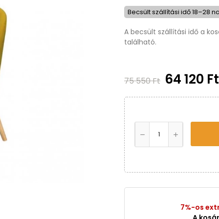
Becsült szállítási idő 18–28 n
A becsült szállítási idő a k
található.
64 120 F
75 550 Ft
7%-os ext
A kosá