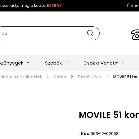
sárban adja meg a kódot:
EXTRA7
Újdon
Szőnyegek
Szobák
Csak a Venetin
háttámla nélküli székek
Székek
Étkezőszékek
MOVILE 51 kon
MOVILE 51 ko
Kód
063-12-02068