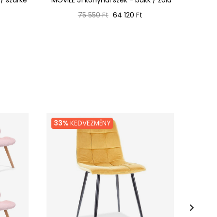
Normál
Ár
75 550 Ft
64 120 Ft
ár
33%
KEDVEZMÉNY
27%