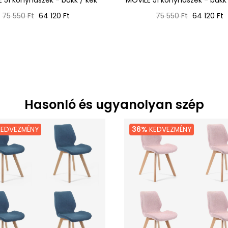
Normál
Ár
Normál
Ár
75 550 Ft
64 120 Ft
75 550 Ft
64 120 Ft
ár
ár
Hasonló és ugyanolyan szép
EDVEZMÉNY
36%
KEDVEZMÉNY