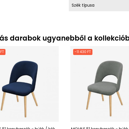
Szék típusa
ás darabok ugyanebből a kollekciób
 FT
-11 430 FT
 51 konyhaszék - bükk / kék
MOVILE 51 konyhaszék - bükk 