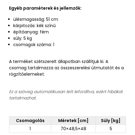
Egyéb paraméterek és jellemzők:
ülésmagasság: 51 cm
kárpitozás: kék színű
építőanyag: fém
súly: 5 kg
csomagok száma: 1
A terméket szétszerelt állapotban szállítjuk ki. A
csomag tartalmazza az összeszerelési útmutatót és a
rögzítőelemeket.
Ez a szöveg automatikusan lett lefordítva, ezért hibákat
tartalmazhat.
Csomagolás
Méretek [cm]
Súly [kg]
1
70×48,5×48
5