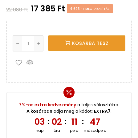
17 385 Ft
22 080 Ft
4 695 FT MEGTAKARÍTÁS
KOSÁRBA TESZ
7%-os extra kedvezmény
a teljes választékra.
A kosárban
adja meg a kódot:
EXTRA7
.
03
02
11
46
:
:
:
nap
óra
perc
másodperc