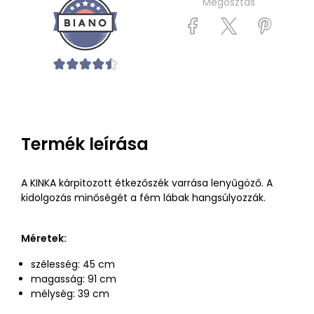
Megosztás
Termék leírása
A KINKA kárpitozott étkezőszék varrása lenyűgöző. A
kidolgozás minőségét a fém lábak hangsúlyozzák.
Méretek:
szélesség: 45 cm
magasság: 91 cm
mélység: 39 cm