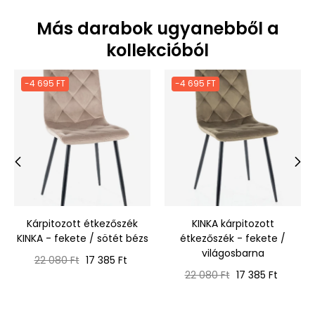
Más darabok ugyanebből a
kollekcióból
-4 695 FT
-4 695 FT
‹
›
Kárpitozott étkezőszék
KINKA kárpitozott
KINKA - fekete / sötét bézs
étkezőszék - fekete /
világosbarna
Normál
Ár
22 080 Ft
17 385 Ft
ár
Normál
Ár
22 080 Ft
17 385 Ft
ár