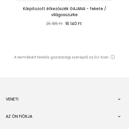
ét
Kárpitozott étkezőszék GAJANA - fekete /
W
világosszürke
Normál
Ár
25 185 Ft
16 140 Ft
ár
A termékért felelős gazdasági szereplő az EU-ban
VENETI

AZ ÖN FIÓKJA
