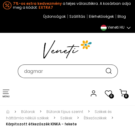
7%-os extra kedvezmény
a teljes választékra. A kosárban adja
meg a kódot:
EXTRA7
|
|
|
Újdonságok
Szállítás
Elérhetőségek
Blog
Veneti HU
Toggle
0
0
navigation
Bútorok
Bútorok típus szerint
Székek és
háttámla nélküli székek
Székek
Étkezőszékek
Kárpitozott étkezőszék KINKA - fekete