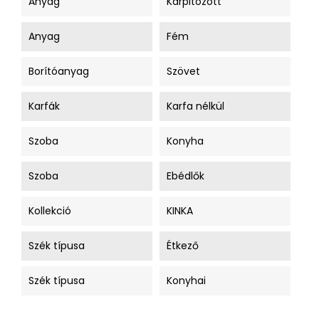
Anyag
Kárpitozott
Anyag
Fém
Borítóanyag
Szövet
Karfák
Karfa nélkül
Szoba
Konyha
Szoba
Ebédlők
Kollekció
KINKA
Szék típusa
Étkező
Szék típusa
Konyhai