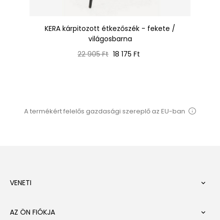
te
KERA kárpitozott étkezőszék - fekete /
LU
világosbarna
Normál
Ár
22 905 Ft
18 175 Ft
ár
A termékért felelős gazdasági szereplő az EU-ban
VENETI

AZ ÖN FIÓKJA
