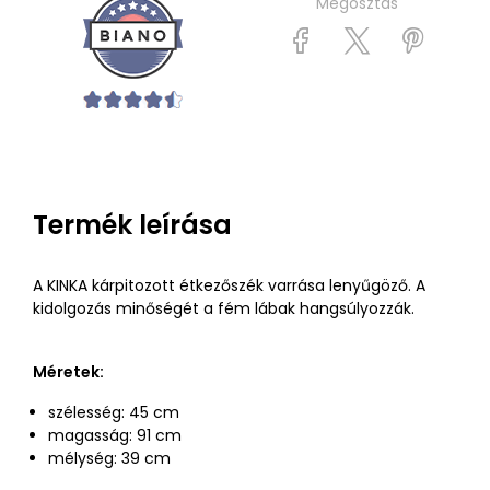
Megosztás
Termék leírása
A KINKA kárpitozott étkezőszék varrása lenyűgöző. A
kidolgozás minőségét a fém lábak hangsúlyozzák.
Méretek:
szélesség: 45 cm
magasság: 91 cm
mélység: 39 cm