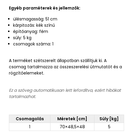
Egyéb paraméterek és jellemzők:
ülésmagasság: 51 cm
kárpitozás: kék színű
építőanyag: fém
súly: 5 kg
csomagok száma: 1
A terméket szétszerelt állapotban szállítjuk ki. A
csomag tartalmazza az összeszerelési útmutatót és a
rögzítőelemeket.
Ez a szöveg automatikusan lett lefordítva, ezért hibákat
tartalmazhat.
Csomagolás
Méretek [cm]
Súly [kg]
1
70×48,5×48
5