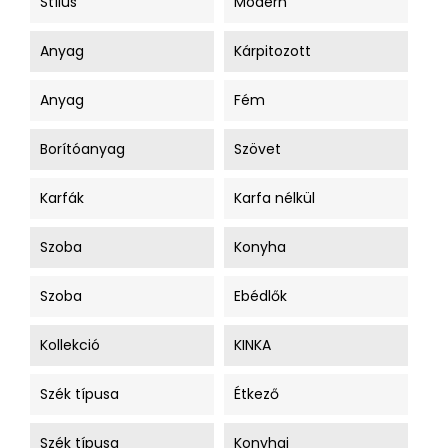
Stílus
Modern
Anyag
Kárpitozott
Anyag
Fém
Borítóanyag
Szövet
Karfák
Karfa nélkül
Szoba
Konyha
Szoba
Ebédlők
Kollekció
KINKA
Szék típusa
Étkező
Szék típusa
Konyhai