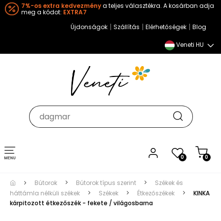
7%-os extra kedvezmény
a teljes választékra. A kosárban adja
meg a kódot:
EXTRA7
|
|
|
Újdonságok
Szállítás
Elérhetőségek
Blog
Veneti HU
Toggle
0
0
navigation
Bútorok
Bútorok típus szerint
Székek és
háttámla nélküli székek
Székek
Étkezőszékek
KINKA
kárpitozott étkezőszék - fekete / világosbarna