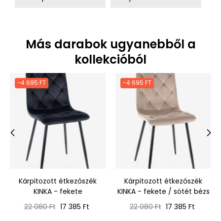
Más darabok ugyanebből a
kollekcióból
-4 695 FT
-4 695 FT
‹
›
Kárpitozott étkezőszék
Kárpitozott étkezőszék
KINKA - fekete
KINKA - fekete / sötét bézs
Normál
Ár
Normál
Ár
22 080 Ft
17 385 Ft
22 080 Ft
17 385 Ft
ár
ár