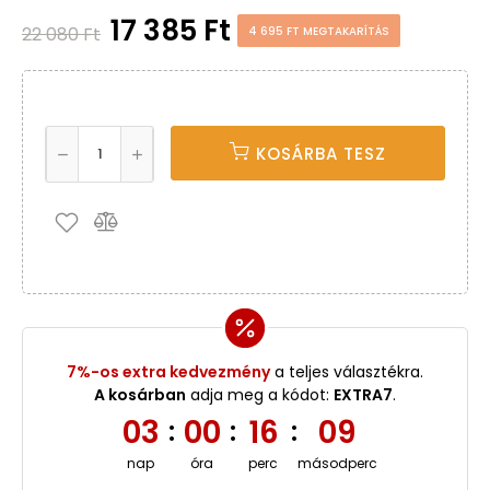
17 385 Ft
22 080 Ft
4 695 FT MEGTAKARÍTÁS
KOSÁRBA TESZ
7%-os extra kedvezmény
a teljes választékra.
A kosárban
adja meg a kódot:
EXTRA7
.
03
00
16
08
:
:
:
nap
óra
perc
másodperc