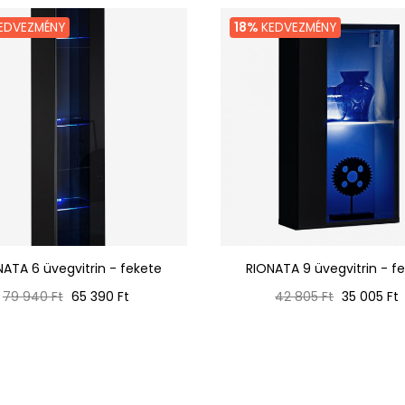
EDVEZMÉNY
18%
KEDVEZMÉNY
NATA 6 üvegvitrin - fekete
RIONATA 9 üvegvitrin - f
Normál
Ár
Normál
Ár
79 940 Ft
65 390 Ft
42 805 Ft
35 005 Ft
ár
ár