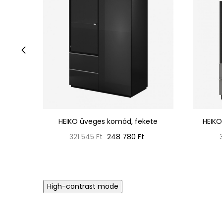
‹
HEIKO üveges komód, fekete
HEIKO
Normál
Ár
321 545 Ft
248 780 Ft
ár
High-contrast mode