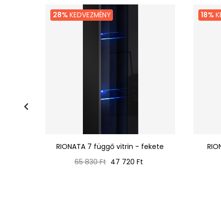
28%
KEDVEZMÉNY
18%
K
fekete
RIONATA 7 függő vitrin - fekete
RIO
Normál
Ár
65 830 Ft
47 720 Ft
ár