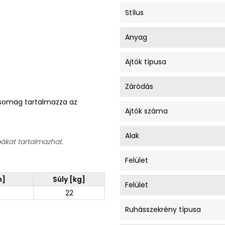
Stílus
Anyag
Ajtók típusa
Záródás
A csomag tartalmazza az
Ajtók száma
Alak
bákat tartalmazhat.
Felület
m]
Súly [kg]
Felület
22
Ruhásszekrény típusa