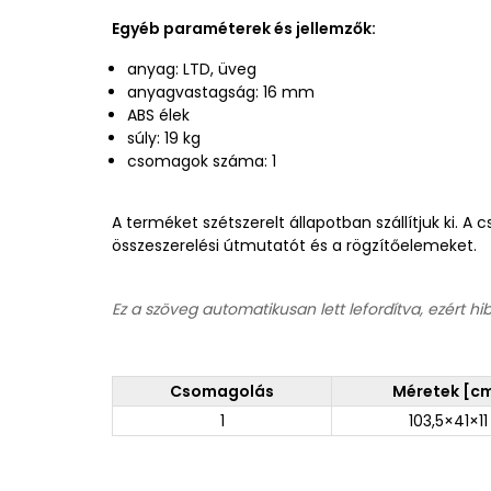
Egyéb paraméterek és jellemzők:
anyag: LTD, üveg
anyagvastagság: 16 mm
ABS élek
súly: 19 kg
csomagok száma: 1
A terméket szétszerelt állapotban szállítjuk ki. 
összeszerelési útmutatót és a rögzítőelemeket.
Ez a szöveg automatikusan lett lefordítva, ezért hi
Csomagolás
Méretek [c
1
103,5×41×11