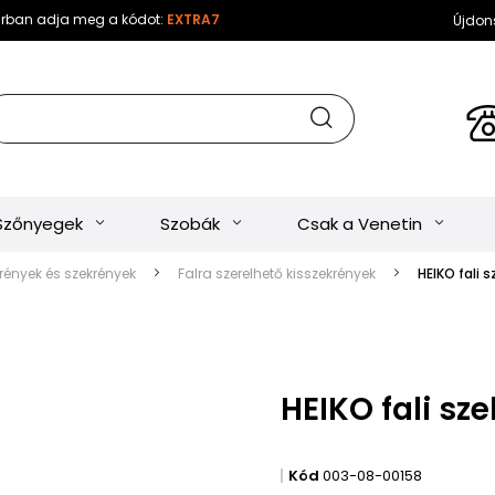
sárban adja meg a kódot:
EXTRA7
Újdon
Szőnyegek
Szobák
Csak a Venetin
ények és szekrények
Falra szerelhető kisszekrények
HEIKO fali 
HEIKO fali sz
Kód
003-08-00158