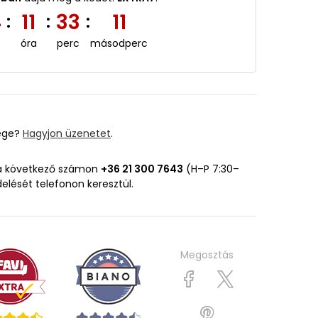
4
11
33
10
:
:
:
óra
perc
másodperc
ége?
Hagyjon üzenetet
.
 a következő számon
+36 21 300 7643
(H–P 7:30–
delését telefonon keresztül.
Megosztás