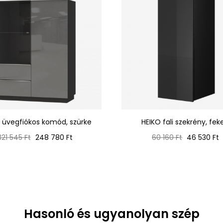
 üvegfiókos komód, szürke
HEIKO fali szekrény, fek
Normál
Ár
Normál
Ár
321 545 Ft
248 780 Ft
60 160 Ft
46 530 Ft
ár
ár
Hasonló és ugyanolyan szép