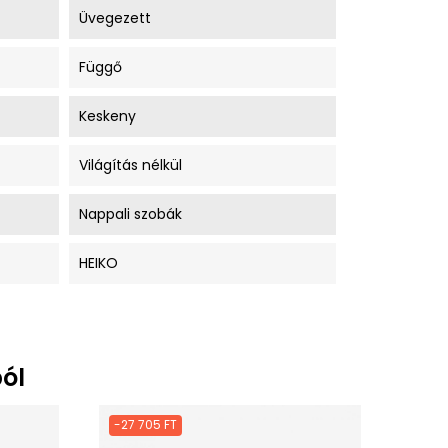
Üvegezett
Függő
Keskeny
Világítás nélkül
Nappali szobák
HEIKO
ól
-27 705 FT
-76 