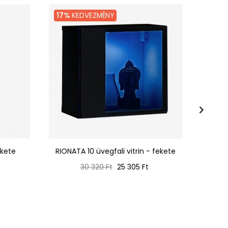
17%
KEDVEZMÉNY
18%
K
ekete
RIONATA 10 üvegfali vitrin - fekete
RION
Normál
Ár
30 320 Ft
25 305 Ft
ár