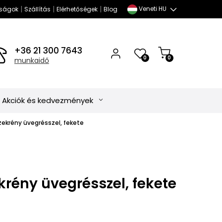
|
|
|
Veneti HU
ságok
Szállítás
Elérhetőségek
Blog
+36 21 300 7643
0
0
munkaidő
Akciók és kedvezmények
szekrény üvegrésszel, fekete
ekrény üvegrésszel, fekete