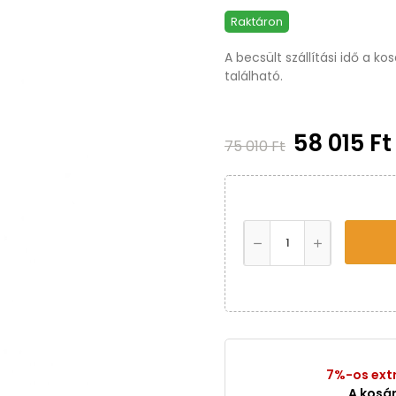
Raktáron
A becsült szállítási idő a k
található.
58 015 F
75 010 Ft
7%-os ext
A kosá