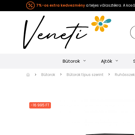
7%-os extra kedvezmény
a teljes választékra. A ko
Bútorok
Ajtók
Bútorok
Bútorok típus szerint
Ruhásszekr
-16 995 FT