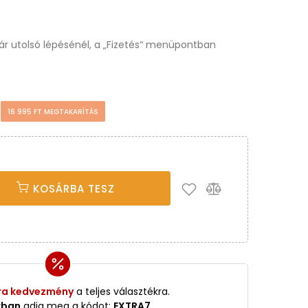
osár utolsó lépésénél, a „Fizetés“ menüpontban
t
16 995 FT MEGTAKARÍTÁS
KOSÁRBA TESZ
ra kedvezmény
a teljes választékra.
rban
adja meg a kódot:
EXTRA7
.