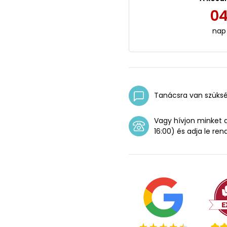
0
nap
Tanácsra van szüks
Vagy hívjon minket
16:00) és adja le ren