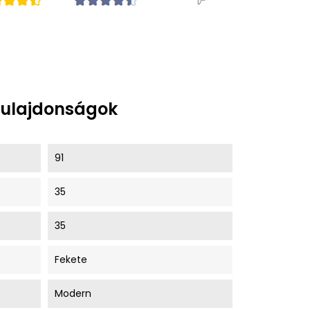
tulajdonságok
91
35
35
Fekete
Modern