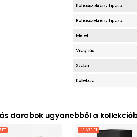
Ruhásszekrény típusa
Ruhásszekrény típusa
Méret
Világítás
Szoba
Kollekció
ás darabok ugyanebből a kollekciób
5 FT
-13 630 FT