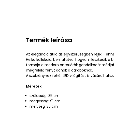
Termék leírása
Az elegancia titka az egyszerűségben rejlik – ehh
Heiko kollekció, bemutatva, hogyan illeszkedik a 
formája a modern enteriőrök gondolkodásmódjá
megfelelő fényt adnak a daraboknak.
A szekrényhez fehér LED világítást is vásárolhatsz,
Méretek:
szélesség: 35 cm
magasság: 91 cm
mélység: 35 cm