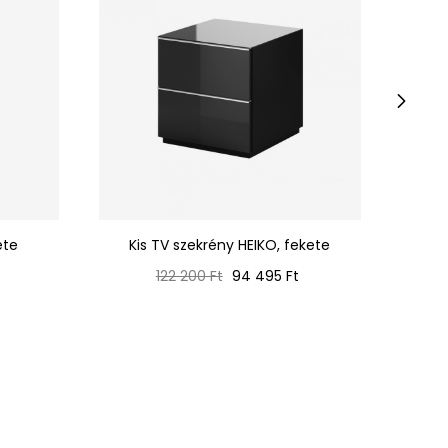
›
ete
Kis TV szekrény HEIKO, fekete
Heiko 
Normál
Ár
122 200 Ft
94 495 Ft
ár