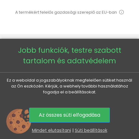
A termékért felelős gazdasági szereplő az EU-ban
Jobb funkciók, testre szabott
VENETI

tartalom és adatvédelem
AZ ÖN FIÓKJA

Ez a weboldal a jogszabályoknak megfelelően sütiket használ
az Ön eszközén. Kérjük, a webhely további használatához
fogadja el a beállításokat.
MINDEN A VÁSÁRLÁSRÓL

HASZNOS INFORMÁCIÓK

Az összes süti elfogadása
0
Mindet elutasítani
|
Süti beállítások
KEDVEZMÉNYEK ÉS ÚJDONSÁGOK ÖNNEK, E-MAILBEN