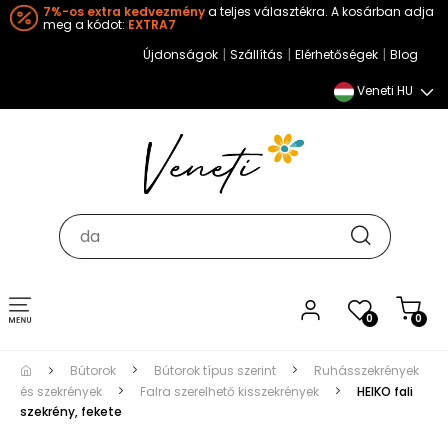
7%-os extra kedvezmény
a teljes választékra. A kosárban adja
meg a kódot:
EXTRA7
|
|
|
Újdonságok
Szállítás
Elérhetőségek
Blog
Veneti HU
Toggle
0
0
navigation
Bútorok
Bútorok típus szerint
Ruhásszekrények
és szekrények
Falra szerelhető kisszekrények
HEIKO fali
szekrény, fekete