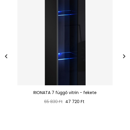
RIONATA 7 függő vitrin - fekete
Normál
Ár
65 830 Ft
47 720 Ft
ár