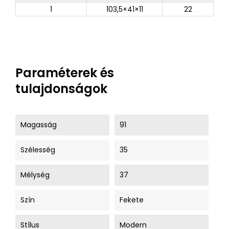
1
103,5×41×11
22
Paraméterek és
tulajdonságok
Magasság
91
Szélesség
35
Mélység
37
Szín
Fekete
Stílus
Modern