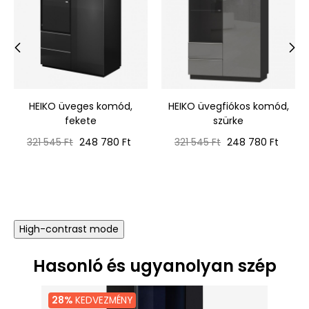
‹
›
HEIKO üveges komód,
HEIKO üvegfiókos komód,
fekete
szürke
Normál
Ár
Normál
Ár
321 545 Ft
248 780 Ft
321 545 Ft
248 780 Ft
ár
ár
High-contrast mode
Hasonló és ugyanolyan szép
28%
KEDVEZMÉNY