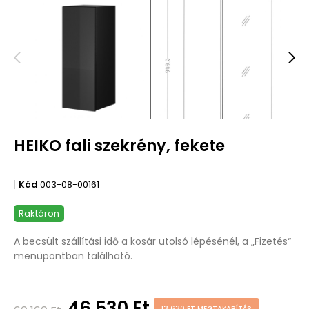
HEIKO fali szekrény, fekete
Kód
003-08-00161
Raktáron
A becsült szállítási idő a kosár utolsó lépésénél, a „Fizetés“
menüpontban található.
46 530 Ft
13 630 FT MEGTAKARÍTÁS