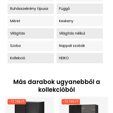
Ruhásszekrény típusa
Függő
Méret
Keskeny
Világítás
Világítás nélkül
Szoba
Nappali szobák
Kollekció
HEIKO
Más darabok ugyanebből a
kollekcióból
-72 765 FT
-72 765 FT