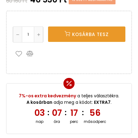
60 160 Ft
KOSÁRBA TESZ
7%-os extra kedvezmény
a teljes választékra.
A kosárban
adja meg a kódot:
EXTRA7
.
03
07
17
56
:
:
:
nap
óra
perc
másodperc