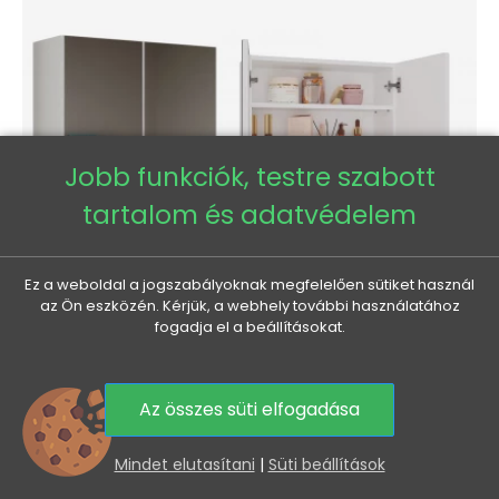
Jobb funkciók, testre szabott
tartalom és adatvédelem
Ez a weboldal a jogszabályoknak megfelelően sütiket használ
az Ön eszközén. Kérjük, a webhely további használatához
fogadja el a beállításokat.
Fürdőszoba felső kétajtós szekrény tükörrel MARGO -
Az összes süti elfogadása
fehér
0
Normál
Ár
31 730 Ft
25 740 Ft
Mindet elutasítani
|
Süti beállítások
ár