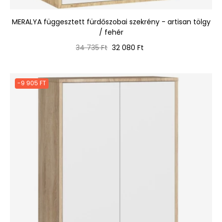
MERALYA függesztett fürdőszobai szekrény - artisan tölgy
/ fehér
Normál
Ár
34 735 Ft
32 080 Ft
ár
-9 905 FT