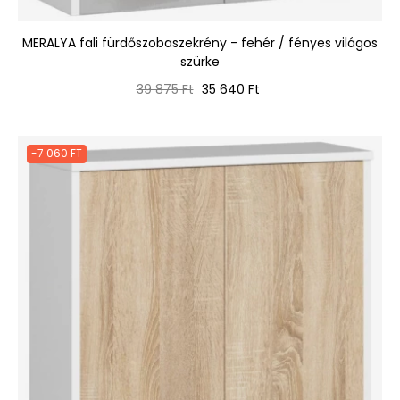
MERALYA fali fürdőszobaszekrény - fehér / fényes világos
szürke
Normál
Ár
39 875 Ft
35 640 Ft
ár
-7 060 FT