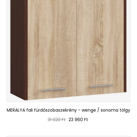
MERALYA fali fürdőszobaszekrény - wenge / sonoma tölgy
Normál
Ár
31 020 Ft
23 960 Ft
ár