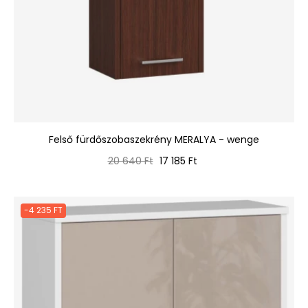
Felső fürdőszobaszekrény MERALYA - wenge
Normál
Ár
20 640 Ft
17 185 Ft
ár
-4 235 FT