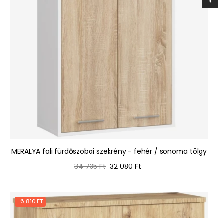
MERALYA fali fürdőszobai szekrény - fehér / sonoma tölgy
Normál
Ár
34 735 Ft
32 080 Ft
ár
-6 810 FT