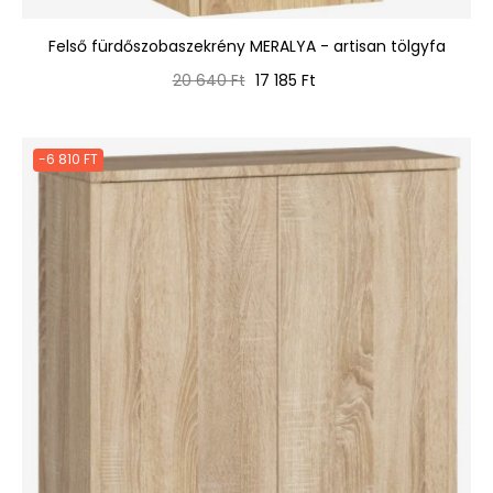
Felső fürdőszobaszekrény MERALYA - artisan tölgyfa
Normál
Ár
20 640 Ft
17 185 Ft
ár
-6 810 FT