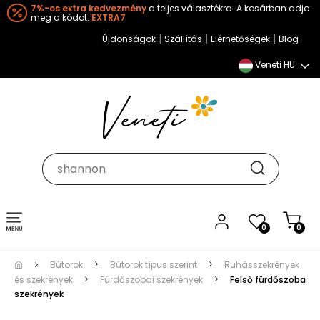
7%-os extra kedvezmény
a teljes választékra. A kosárban adja
meg a kódot:
EXTRA7
|
|
|
Újdonságok
Szállítás
Elérhetőségek
Blog
Veneti HU
Toggle
0
0
navigation
Bútorok
Bútorok típus szerint
Ruhásszekrények
és szekrények
Fürdőszobai szekrények
Felső fürdőszoba
szekrények