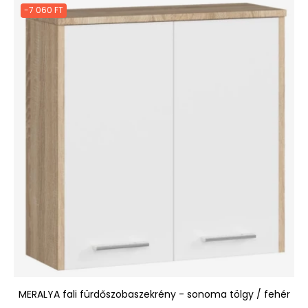
-7 060 FT
MERALYA fali fürdőszobaszekrény - sonoma tölgy / fehér