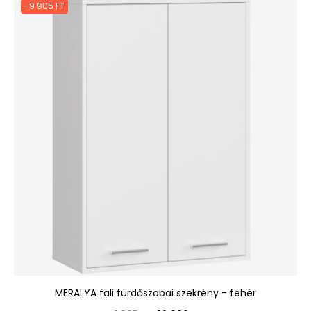
-9 905 FT
MERALYA fali fürdőszobai szekrény - fehér