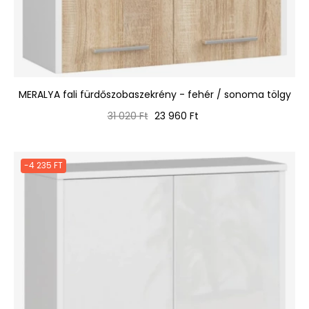
MERALYA fali fürdőszobaszekrény - fehér / sonoma tölgy
Normál
Ár
31 020 Ft
23 960 Ft
ár
-4 235 FT