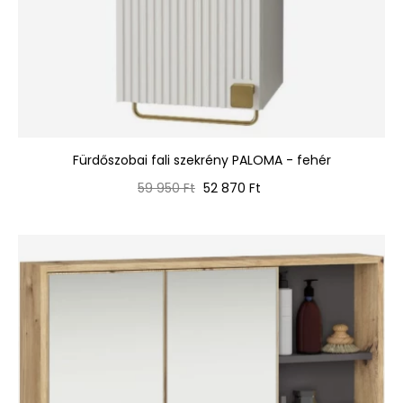
Fürdőszobai fali szekrény PALOMA - fehér
Normál
Ár
59 950 Ft
52 870 Ft
ár