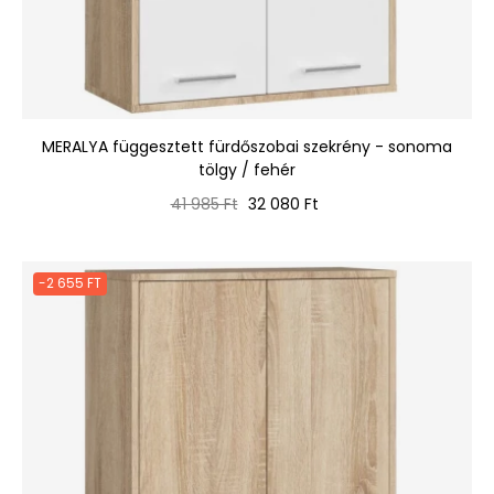
MERALYA függesztett fürdőszobai szekrény - sonoma
tölgy / fehér
Normál
Ár
41 985 Ft
32 080 Ft
ár
-2 655 FT