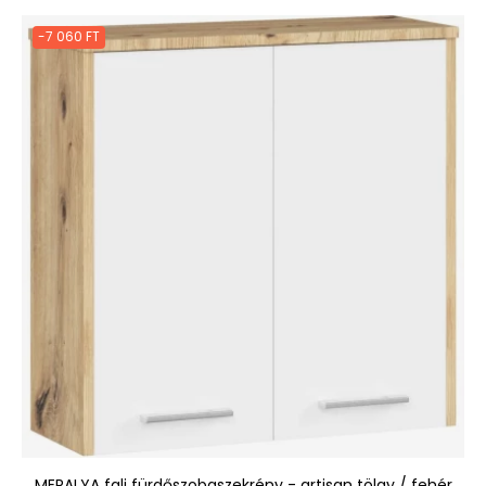
-7 060 FT
MERALYA fali fürdőszobaszekrény - artisan tölgy / fehér