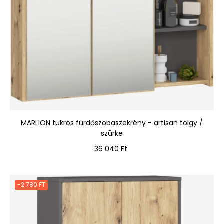
MARLION tükrös fürdőszobaszekrény - artisan tölgy /
szürke
Ár
36 040 Ft
-2 780 FT