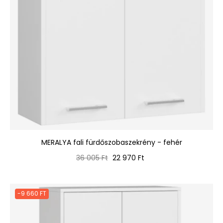
MERALYA fali fürdőszobaszekrény - fehér
Normál
Ár
36 005 Ft
22 970 Ft
ár
-9 660 FT