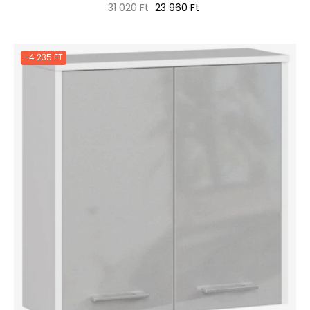
Normál
Ár
31 020 Ft
23 960 Ft
ár
-4 235 FT