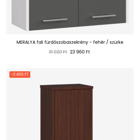
MERALYA fali fürdőszobaszekrény - fehér / szürke
Normál
Ár
31 020 Ft
23 960 Ft
ár
-3 455 FT