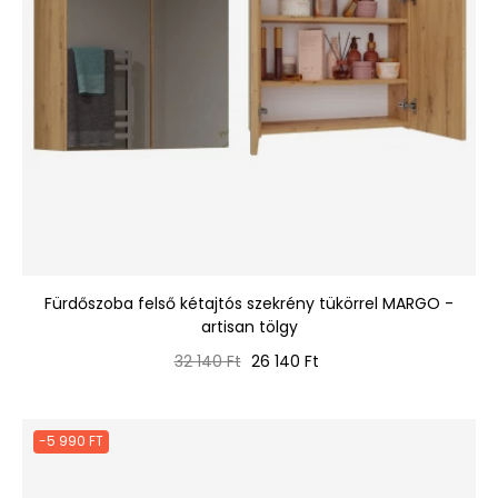
Fürdőszoba felső kétajtós szekrény tükörrel MARGO -
artisan tölgy
Normál
Ár
32 140 Ft
26 140 Ft
ár
-5 990 FT