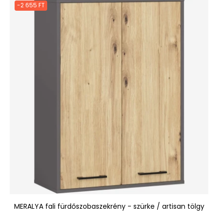
-2 655 FT
MERALYA fali fürdőszobaszekrény - szürke / artisan tölgy