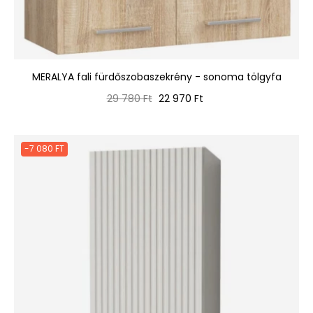
MERALYA fali fürdőszobaszekrény - sonoma tölgyfa
Normál
Ár
29 780 Ft
22 970 Ft
ár
-7 080 FT