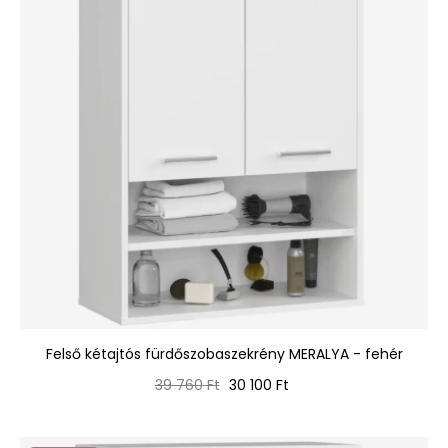
Felső kétajtós fürdőszobaszekrény MERALYA - fehér
Normál
Ár
39 760 Ft
30 100 Ft
ár