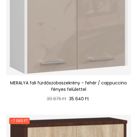
MERALYA fali fürdőszobaszekrény - fehér / cappuccino
fényes felülettel
Normál
Ár
39 875 Ft
35 640 Ft
ár
-7 060 FT