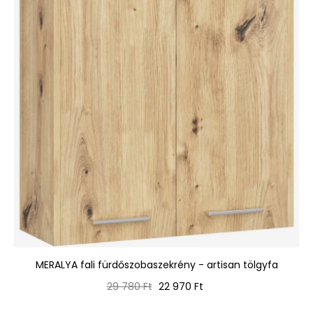
MERALYA fali fürdőszobaszekrény - artisan tölgyfa
Normál
Ár
29 780 Ft
22 970 Ft
ár