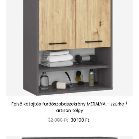
Felső kétajtós fürdőszobaszekrény MERALYA - szürke /
artisan tölgy
Normál
Ár
32 880 Ft
30 100 Ft
ár