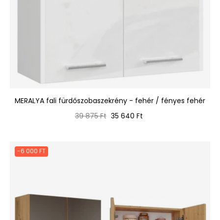
MERALYA fali fürdőszobaszekrény - fehér / fényes fehér
Normál
Ár
39 875 Ft
35 640 Ft
ár
-6 000 FT