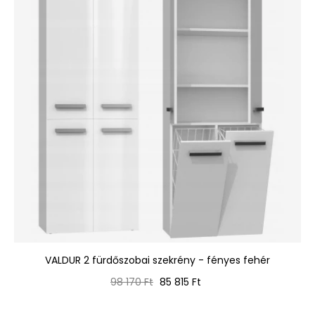
VALDUR 2 fürdőszobai szekrény - fényes fehér
Normál
Ár
98 170 Ft
85 815 Ft
ár