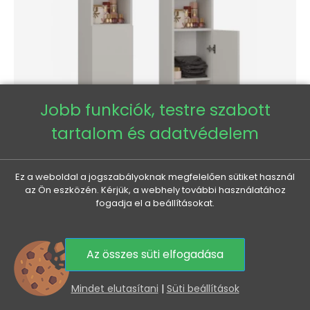
Jobb funkciók, testre szabott
tartalom és adatvédelem
Keskeny fürdőszobaszekrény 31 cm ATSO 7 - kasmír
Ez a weboldal a jogszabályoknak megfelelően sütiket használ
Normál
Ár
39 960 Ft
33 115 Ft
az Ön eszközén. Kérjük, a webhely további használatához
fogadja el a beállításokat.
ár
-28 170 FT
Az összes süti elfogadása
0
Mindet elutasítani
|
Süti beállítások