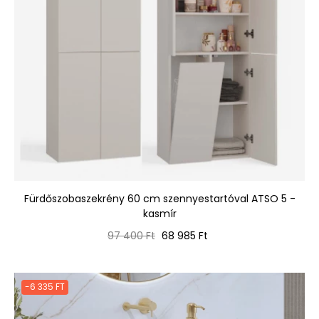
Fürdőszobaszekrény 60 cm szennyestartóval ATSO 5 -
kasmír
Normál
Ár
97 400 Ft
68 985 Ft
ár
-6 335 FT