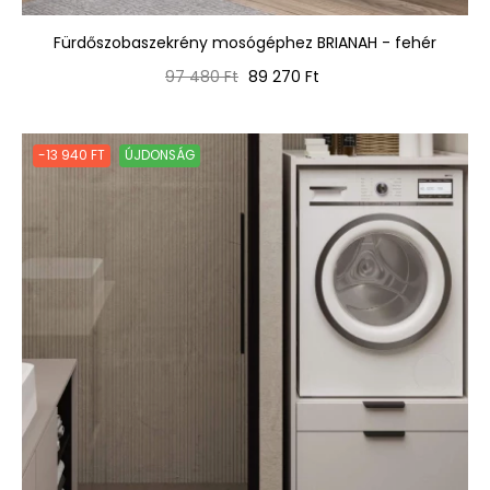
Fürdőszobaszekrény mosógéphez BRIANAH - fehér
Normál
Ár
97 480 Ft
89 270 Ft
ár
-13 940 FT
ÚJDONSÁG