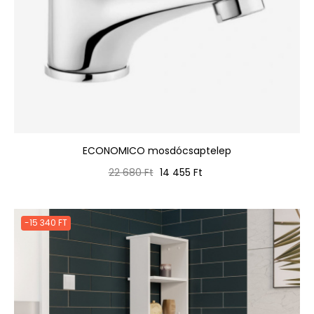
ECONOMICO mosdócsaptelep
Normál
Ár
22 680 Ft
14 455 Ft
ár
-15 340 FT