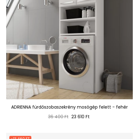
ADRIENNA fürdőszobaszekrény mosógép felett - fehér
Normál
Ár
36 400 Ft
23 610 Ft
ár