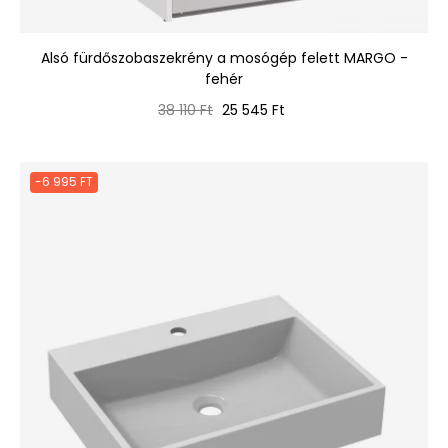
Alsó fürdőszobaszekrény a mosógép felett MARGO -
fehér
Normál
Ár
38 110 Ft
25 545 Ft
ár
-6 995 FT