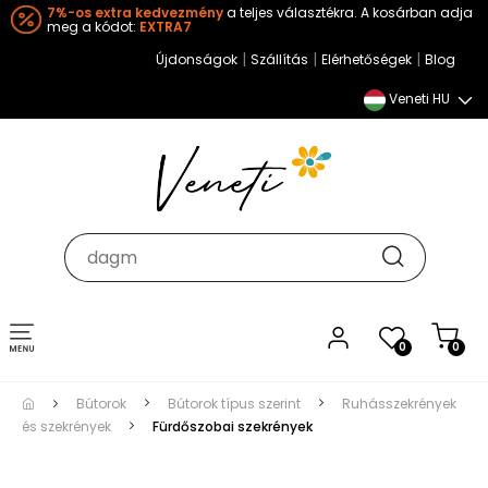
7%-os extra kedvezmény
a teljes választékra. A kosárban adja
meg a kódot:
EXTRA7
|
|
|
Újdonságok
Szállítás
Elérhetőségek
Blog
Veneti HU
Toggle
0
0
navigation
Bútorok
Bútorok típus szerint
Ruhásszekrények
és szekrények
Fürdőszobai szekrények