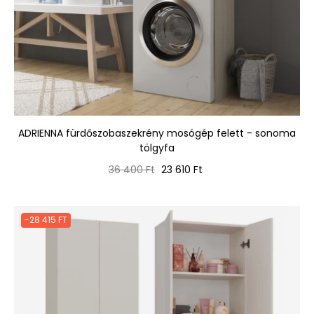
ADRIENNA fürdőszobaszekrény mosógép felett - sonoma
tölgyfa
Normál
Ár
36 400 Ft
23 610 Ft
ár
-28 415 FT