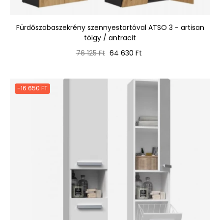
Fürdőszobaszekrény szennyestartóval ATSO 3 - artisan
tölgy / antracit
Normál
Ár
76 125 Ft
64 630 Ft
ár
-16 650 FT