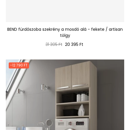
BEND fürdőszoba szekrény a mosdó alá - fekete / artisan
tölgy
Normál
Ár
31 305 Ft
20 395 Ft
ár
-12 790 FT