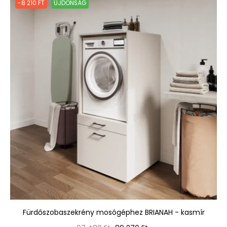
-8 210 FT
ÚJDONSÁG
Fürdőszobaszekrény mosógéphez BRIANAH - kasmír