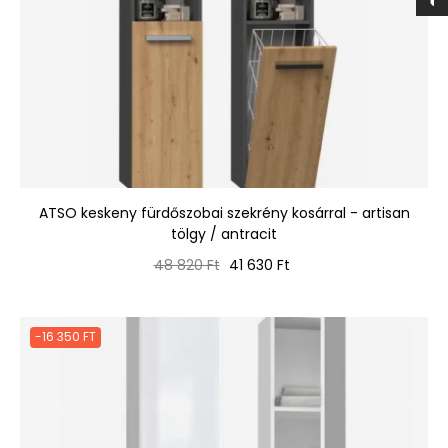
ATSO keskeny fürdőszobai szekrény kosárral - artisan
tölgy / antracit
Normál
Ár
48 820 Ft
41 630 Ft
ár
-16 350 FT