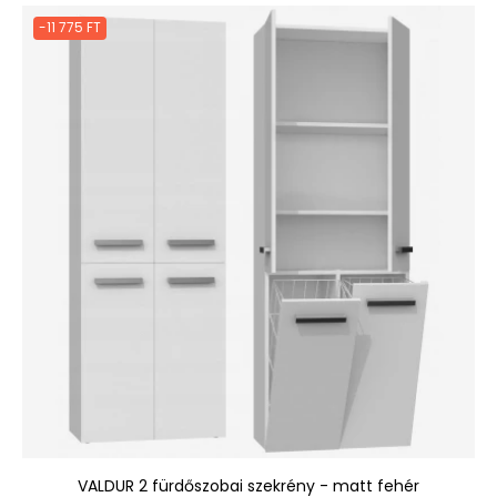
-11 775 FT
VALDUR 2 fürdőszobai szekrény - matt fehér