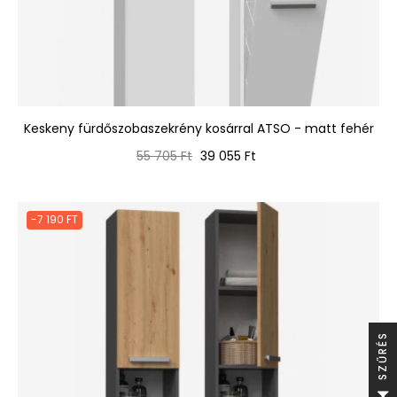
Keskeny fürdőszobaszekrény kosárral ATSO - matt fehér
Normál
Ár
55 705 Ft
39 055 Ft
ár
-7 190 FT
S
S
Z
Ű
R
É