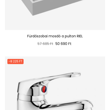
Fürdőszobai mosdó a pulton RIEL
Normál
Ár
57 685 Ft
50 690 Ft
ár
-8 225 FT