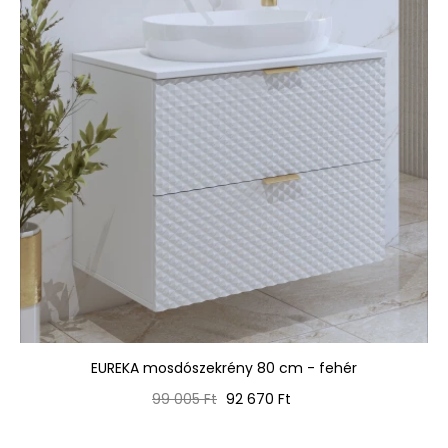
EUREKA mosdószekrény 80 cm - fehér
Normál
Ár
99 005 Ft
92 670 Ft
ár