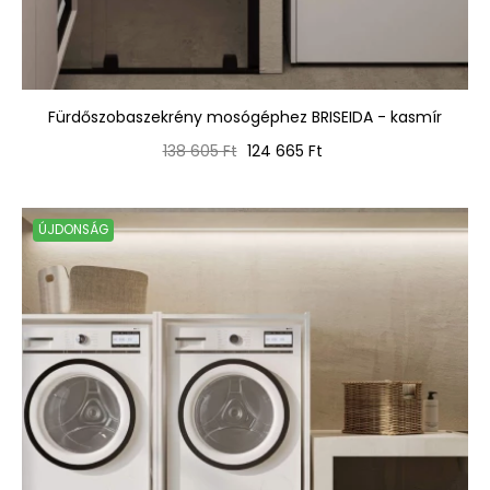
Fürdőszobaszekrény mosógéphez BRISEIDA - kasmír
Normál
Ár
138 605 Ft
124 665 Ft
ár
ÚJDONSÁG