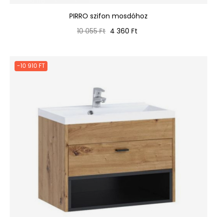
PIRRO szifon mosdóhoz
Normál
Ár
10 055 Ft
4 360 Ft
ár
-10 910 FT