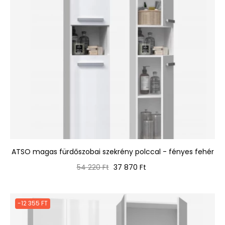
ATSO magas fürdőszobai szekrény polccal - fényes fehér
Normál
Ár
54 220 Ft
37 870 Ft
ár
-12 355 FT