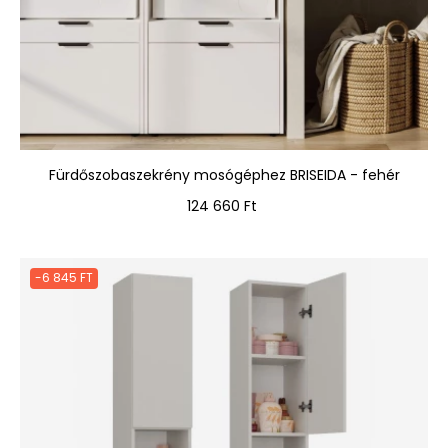
Fürdőszobaszekrény mosógéphez BRISEIDA - fehér
Ár
124 660 Ft
-6 845 FT