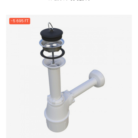
ár
-5 695 FT