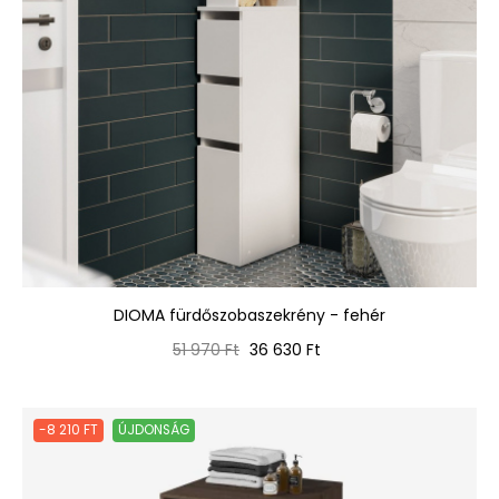
DIOMA fürdőszobaszekrény - fehér
Normál
Ár
51 970 Ft
36 630 Ft
ár
-8 210 FT
ÚJDONSÁG