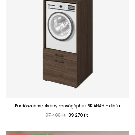
Fürdőszobaszekrény mosógéphez BRIANAH - diófa
Normál
Ár
97 480 Ft
89 270 Ft
ár