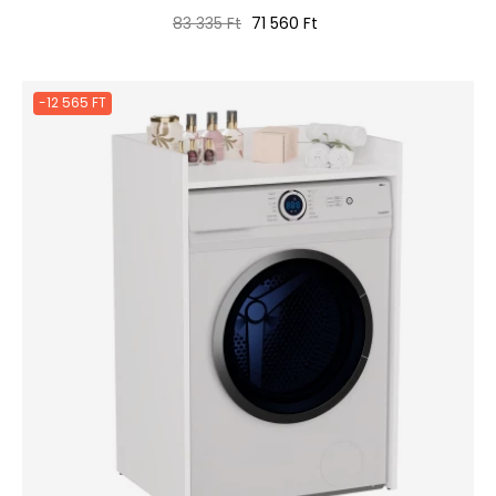
Normál
Ár
83 335 Ft
71 560 Ft
ár
-12 565 FT