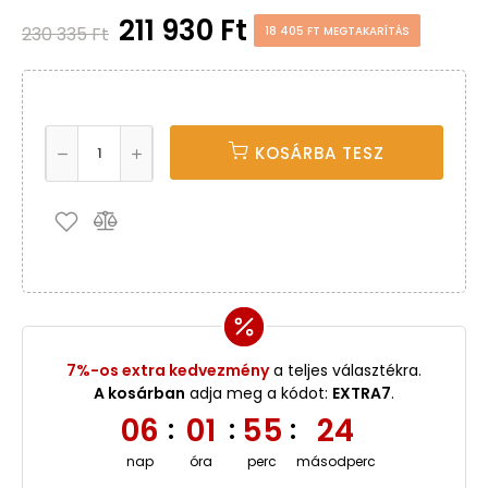
211 930 Ft
230 335 Ft
18 405 FT MEGTAKARÍTÁS
KOSÁRBA TESZ
7%-os extra kedvezmény
a teljes választékra.
A kosárban
adja meg a kódot:
EXTRA7
.
06
01
55
24
:
:
:
nap
óra
perc
másodperc