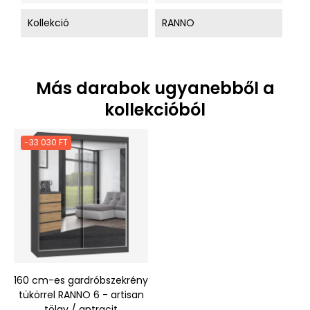
Kollekció
RANNO
Más darabok ugyanebből a
kollekcióból
-33 030 FT
160 cm-es gardróbszekrény
tükörrel RANNO 6 - artisan
tölgy / antracit