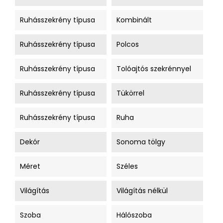
Ruhásszekrény típusa
Kombinált
Ruhásszekrény típusa
Polcos
Ruhásszekrény típusa
Tolóajtós szekrénnyel
Ruhásszekrény típusa
Tükörrel
Ruhásszekrény típusa
Ruha
Dekór
Sonoma tölgy
Méret
Széles
Világítás
Világítás nélkül
Szoba
Hálószoba