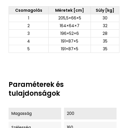
Csomagolás
Méretek [cm]
Súly [kg]
1
205,5×66×5
30
2
164×64×7
32
3
196×52×6
28
4
191×87×5
35
5
191×87×5
35
Paraméterek és
tulajdonságok
Magasság
200
Szélesség
160