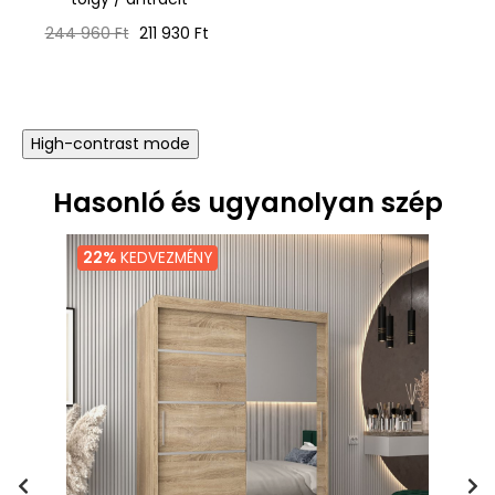
Normál
Ár
244 960 Ft
211 930 Ft
ár
High-contrast mode
Hasonló és ugyanolyan szép
22%
KEDVEZMÉNY