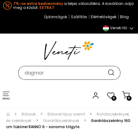
7%-os extra kedvezmény
a teljes választékra. A kosárban adja
meg a kódot:
EXTRA7
|
|
|
Újdonságok
Szállítás
Elérhetőségek
Blog
Veneti HU
Toggle
0
0
navigation
Bútorok
Bútorok típus szerint
Ruhásszekrények
és szekrények
Gardróbszekrények
Gardróbszekrény 160
cm tükörrel RANNO 6 - sonoma tölgyfa