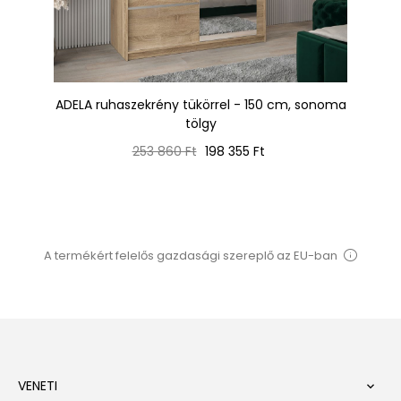
150
ADELA ruhaszekrény tükörrel - 150 cm, sonoma
G
tölgy
Normál
Ár
253 860 Ft
198 355 Ft
ár
A termékért felelős gazdasági szereplő az EU-ban
VENETI
