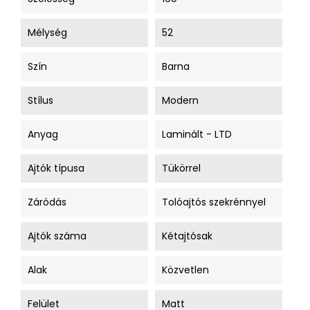
Mélység
52
Szín
Barna
Stílus
Modern
Anyag
Laminált - LTD
Ajtók típusa
Tükörrel
Záródás
Tolóajtós szekrénnyel
Ajtók száma
Kétajtósak
Alak
Közvetlen
Felület
Matt