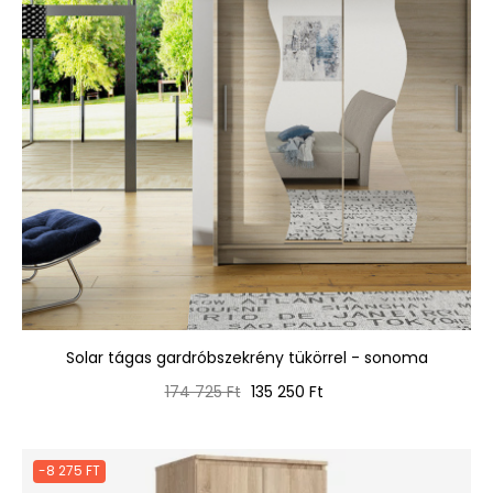
Solar tágas gardróbszekrény tükörrel - sonoma
Normál
Ár
174 725 Ft
135 250 Ft
ár
-8 275 FT