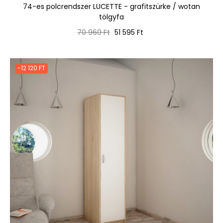
74-es polcrendszer LUCETTE - grafitszürke / wotan
tölgyfa
Normál
Ár
70 960 Ft
51 595 Ft
ár
-12 120 FT