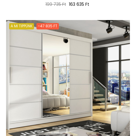
Normál
Ár
199 735 Ft
163 635 Ft
ár
A MI TIPPÜNK
-47 835 FT