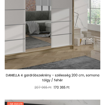
DANIELLA 4 gardróbszekrény - szélesség 200 cm, somona
tölgy / fehér
Normál
Ár
207 965 Ft
170 365 Ft
ár
-36 100 FT