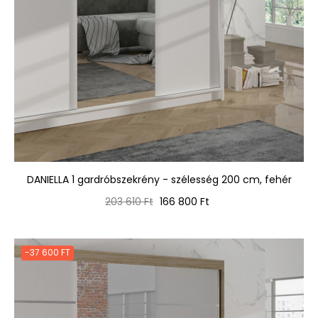
DANIELLA 1 gardróbszekrény - szélesség 200 cm, fehér
Normál
Ár
203 610 Ft
166 800 Ft
ár
-37 600 FT