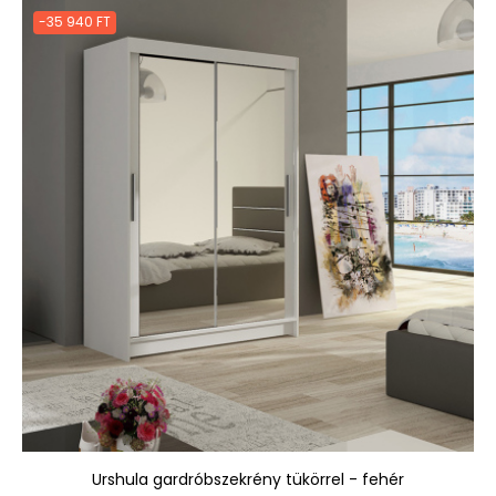
-35 940 FT
Urshula gardróbszekrény tükörrel - fehér