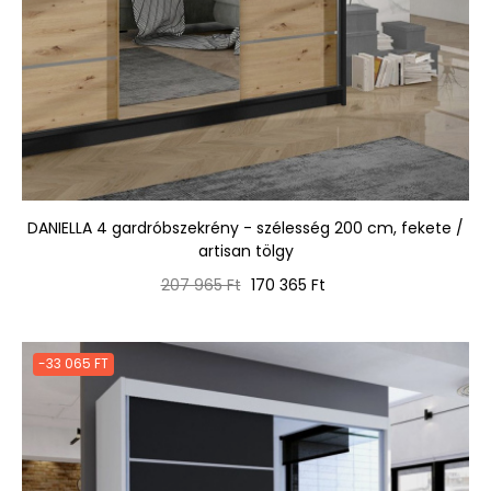
DANIELLA 4 gardróbszekrény - szélesség 200 cm, fekete /
artisan tölgy
Normál
Ár
207 965 Ft
170 365 Ft
ár
-33 065 FT