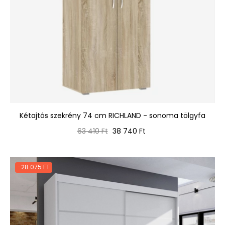
Kétajtós szekrény 74 cm RICHLAND - sonoma tölgyfa
Normál
Ár
63 410 Ft
38 740 Ft
ár
-28 075 FT