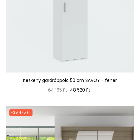
Keskeny gardróbpolc 50 cm SAVOY - fehér
Normál
Ár
64 165 Ft
48 520 Ft
ár
-39 475 FT