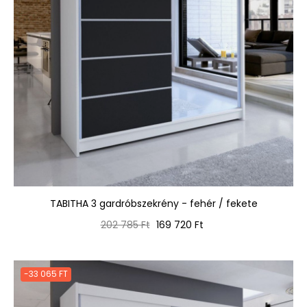
TABITHA 3 gardróbszekrény - fehér / fekete
Normál
Ár
202 785 Ft
169 720 Ft
ár
-33 065 FT