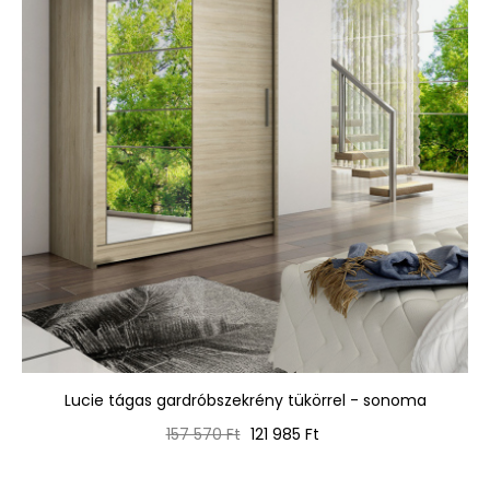
Lucie tágas gardróbszekrény tükörrel - sonoma
Normál
Ár
157 570 Ft
121 985 Ft
ár