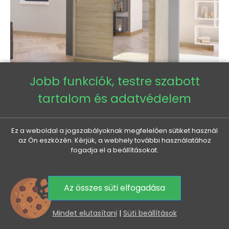
Jobb funkciók, testre szabott
tartalom és adatvédelem
BRUNO 6 modern gardróbszekrény - 100 cm széles,
sonoma tölgy
Normál
Ár
135 045 Ft
110 580 Ft
Ez a weboldal a jogszabályoknak megfelelően sütiket használ
ár
az Ön eszközén. Kérjük, a webhely további használatához
fogadja el a beállításokat.
-37 600 FT
Az összes süti elfogadása
0
Mindet elutasítani
|
Süti beállítások