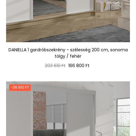
DANIELLA 1 gardróbszekrény - szélesség 200 cm, sonoma
tölgy / fehér
Normál
Ár
203 610 Ft
166 800 Ft
ár
-36 810 FT