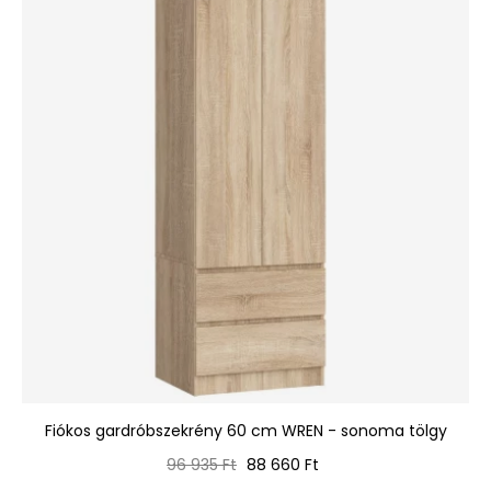
Fiókos gardróbszekrény 60 cm WREN - sonoma tölgy
Normál
Ár
96 935 Ft
88 660 Ft
ár