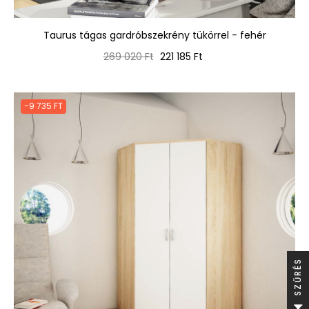
Taurus tágas gardróbszekrény tükörrel - fehér
Normál
Ár
269 020 Ft
221 185 Ft
ár
-9 735 FT
S
S
Z
Ű
R
É