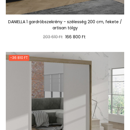
DANIELLA 1 gardróbszekrény - szélesség 200 cm, fekete /
artisan tölgy
Normál
Ár
203 610 Ft
166 800 Ft
ár
-36 810 FT