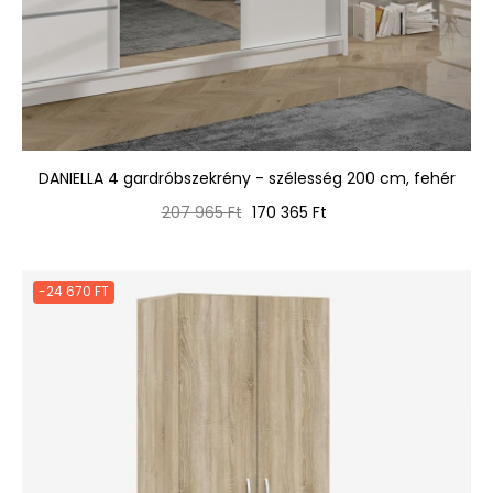
DANIELLA 4 gardróbszekrény - szélesség 200 cm, fehér
Normál
Ár
207 965 Ft
170 365 Ft
ár
-24 670 FT