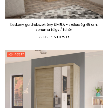
Keskeny gardróbszekrény SIMELA - szélesség 45 cm,
sonoma tölgy / fehér
Normál
Ár
65 195 Ft
53 075 Ft
ár
-24 465 FT