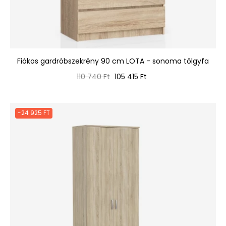
Fiókos gardróbszekrény 90 cm LOTA - sonoma tölgyfa
Normál
Ár
110 740 Ft
105 415 Ft
ár
-24 925 FT