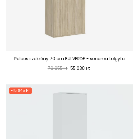
Polcos szekrény 70 cm BULVERDE - sonoma tölgyfa
Normál
Ár
79 955 Ft
55 030 Ft
ár
-15 645 FT