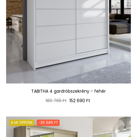
TABITHA 4 gardróbszekrény - fehér
Normál
Ár
180 765 Ft
152 690 Ft
ár
A MI TIPPÜNK
-35 585 FT