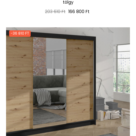
tölgy
Normál
Ár
203 610 Ft
166 800 Ft
ár
-36 810 FT