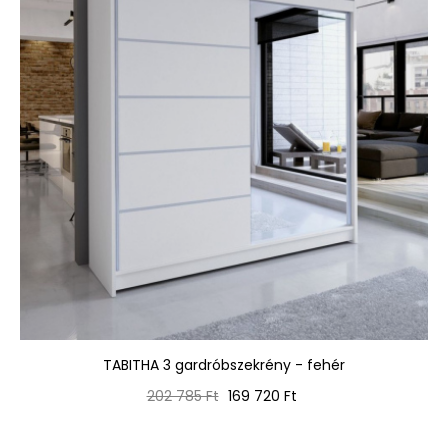
TABITHA 3 gardróbszekrény - fehér
Normál
Ár
202 785 Ft
169 720 Ft
ár