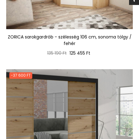
ZORICA sarokgardrób - szélesség 106 cm, sonoma tölgy /
fehér
Normál
Ár
135 190 Ft
125 455 Ft
ár
-37 600 FT