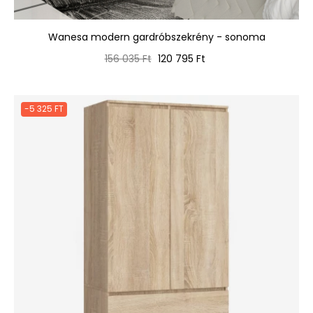
Wanesa modern gardróbszekrény - sonoma
Normál
Ár
156 035 Ft
120 795 Ft
ár
-5 325 FT