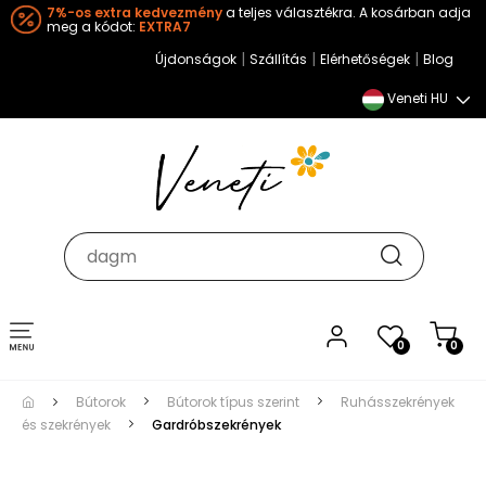
7%-os extra kedvezmény
a teljes választékra. A kosárban adja
meg a kódot:
EXTRA7
|
|
|
Újdonságok
Szállítás
Elérhetőségek
Blog
Veneti HU
Toggle
0
0
navigation
Bútorok
Bútorok típus szerint
Ruhásszekrények
és szekrények
Gardróbszekrények