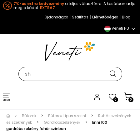
7%-os extra kedvezmény
a teljes választékra. A kosárban adja
meg a kódot:
EXTRA7
|
|
|
Újdonságok
Szállítás
Elérhetőségek
Blog
Veneti HU
Toggle
0
0
navigation
Bútorok
Bútorok típus szerint
Ruhásszekrények
és szekrények
Gardróbszekrények
Enni 100
gardróbszekrény fehér színben