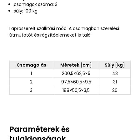
csomagok száma: 3
súly: 100 kg
Lapraszerelt szállítási mód. A csomagban szerelési
útmutatót és rögzítőelemeket is talál.
Csomagolás
Méretek [cm]
Súly [kg]
1
200,5×62,5×5
43
2
97,5×60,5×9,5
31
3
188×50,5×3,5
26
Paraméterek és
tulajdonságok