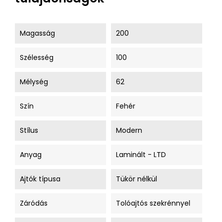
Magasság
200
Szélesség
100
Mélység
62
Szín
Fehér
Stílus
Modern
Anyag
Laminált - LTD
Ajtók típusa
Tükör nélkül
Záródás
Tolóajtós szekrénnyel