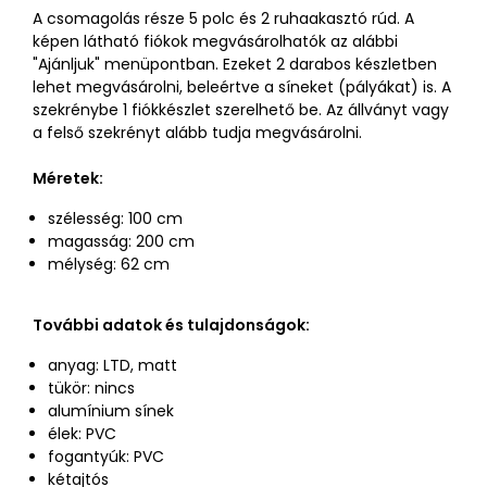
A csomagolás része 5 polc és 2 ruhaakasztó rúd. A
képen látható fiókok megvásárolhatók az alábbi
"Ajánljuk" menüpontban. Ezeket 2 darabos készletben
lehet megvásárolni, beleértve a síneket (pályákat) is. A
szekrénybe 1 fiókkészlet szerelhető be. Az állványt vagy
a felső szekrényt alább tudja megvásárolni.
Méretek:
szélesség: 100 cm
magasság: 200 cm
mélység: 62 cm
További adatok és tulajdonságok:
anyag: LTD, matt
tükör: nincs
alumínium sínek
élek: PVC
fogantyúk: PVC
kétajtós