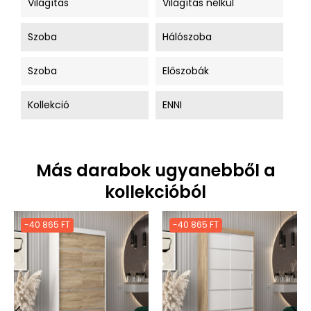
Világítás
Világítás nélkül
Szoba
Hálószoba
Szoba
Előszobák
Kollekció
ENNI
Más darabok ugyanebből a
kollekcióból
-40 865 FT
-40 865 FT