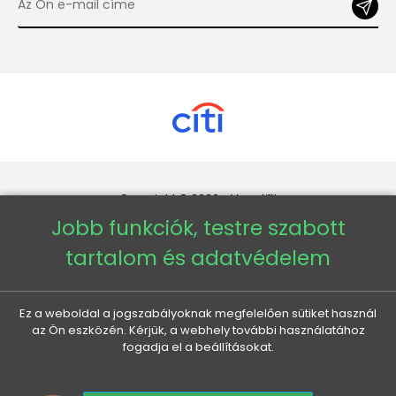
Copyright © 2026 - Veneti™
Jobb funkciók, testre szabott
Veneti HU
tartalom és adatvédelem
Veneti CZ
Ez a weboldal a jogszabályoknak megfelelően sütiket használ
az Ön eszközén. Kérjük, a webhely további használatához
Veneti DE
fogadja el a beállításokat.
Veneti SK