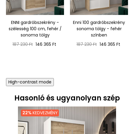
‹
›
ENNI gardróbszekrény -
Enni 100 gardróbszekrény
szélesség 100 cm, fehér /
sonoma tölgy - fehér
sonoma tölgy
színben
Normál
Ár
Normál
Ár
187 230 Ft
146 365 Ft
187 230 Ft
146 365 Ft
ár
ár
High-contrast mode
Hasonló és ugyanolyan szép
22%
KEDVEZMÉNY