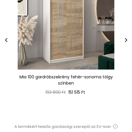
MEA
Mia 100 gardróbszekrény fehér-sonoma tölgy
színben
Normál
Ár
193 890 Ft
151 515 Ft
ár
A termékért felelős gazdasági szereplő az EU-ban