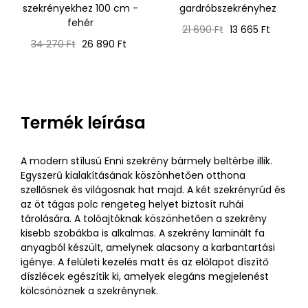
szekrényekhez 100 cm -
gardróbszekrényhez
fehér
Normál
Ár
21 690 Ft
13 665 Ft
Normál
Ár
ár
34 270 Ft
26 890 Ft
ár
Termék leírása
A modern stílusú Enni szekrény bármely beltérbe illik.
Egyszerű kialakításának köszönhetően otthona
szellősnek és világosnak hat majd. A két szekrényrúd és
az öt tágas polc rengeteg helyet biztosít ruhái
tárolására. A tolóajtóknak köszönhetően a szekrény
kisebb szobákba is alkalmas. A szekrény laminált fa
anyagból készült, amelynek alacsony a karbantartási
igénye. A felületi kezelés matt és az előlapot díszítő
díszlécek egészítik ki, amelyek elegáns megjelenést
kölcsönöznek a szekrénynek.