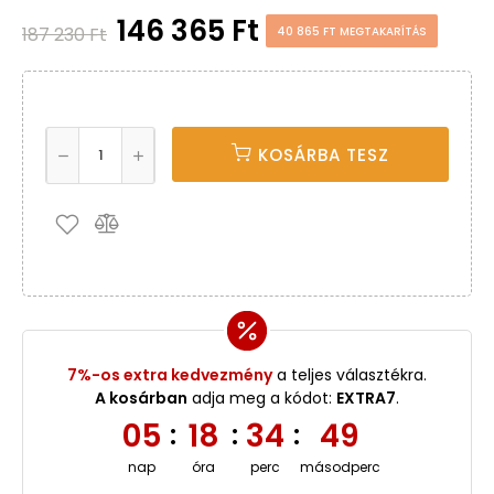
146 365 Ft
187 230 Ft
40 865 FT MEGTAKARÍTÁS
KOSÁRBA TESZ
7%-os extra kedvezmény
a teljes választékra.
A kosárban
adja meg a kódot:
EXTRA7
.
05
18
34
49
:
:
:
nap
óra
perc
másodperc