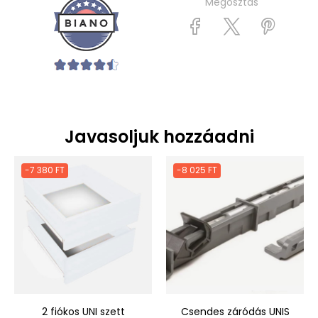
Megosztás
Javasoljuk hozzáadni
-7 380 FT
-8 025 FT
2 fiókos UNI szett
Csendes záródás UNIS