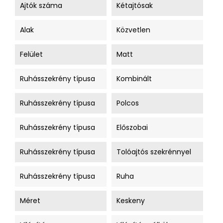
Ajtók száma
Kétajtósak
Alak
Közvetlen
Felület
Matt
Ruhásszekrény típusa
Kombinált
Ruhásszekrény típusa
Polcos
Ruhásszekrény típusa
Előszobai
Ruhásszekrény típusa
Tolóajtós szekrénnyel
Ruhásszekrény típusa
Ruha
Méret
Keskeny