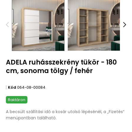
ADELA ruhásszekrény tükör - 180
cm, sonoma tölgy / fehér
Kód
064-08-00084
Raktáron
A becsült szállítási idő a kosár utolsó lépésénél, a „Fizetés“
menüpontban található.