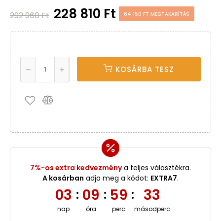
228 810 Ft
292 960 Ft
64 150 FT MEGTAKARÍTÁS
KOSÁRBA TESZ
7%-os extra kedvezmény
a teljes választékra.
A kosárban
adja meg a kódot:
EXTRA7
.
03
09
59
33
:
:
:
nap
óra
perc
másodperc