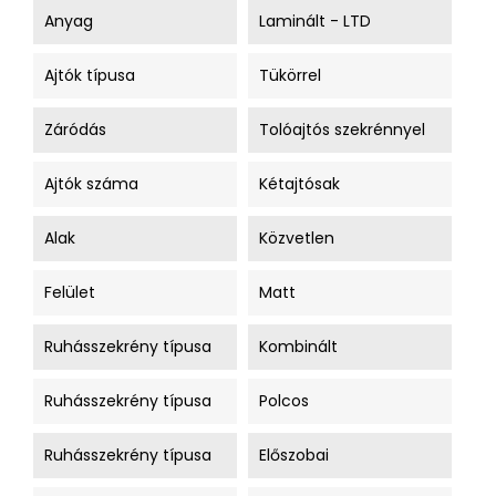
Anyag
Laminált - LTD
Ajtók típusa
Tükörrel
Záródás
Tolóajtós szekrénnyel
Ajtók száma
Kétajtósak
Alak
Közvetlen
Felület
Matt
Ruhásszekrény típusa
Kombinált
Ruhásszekrény típusa
Polcos
Ruhásszekrény típusa
Előszobai