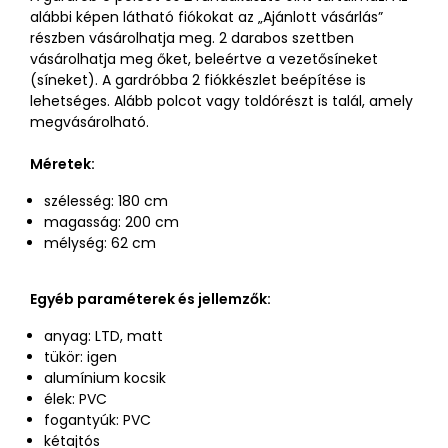
alábbi képen látható fiókokat az „Ajánlott vásárlás”
részben vásárolhatja meg. 2 darabos szettben
vásárolhatja meg őket, beleértve a vezetősíneket
(síneket). A gardróbba 2 fiókkészlet beépítése is
lehetséges. Alább polcot vagy toldórészt is talál, amely
megvásárolható.
Méretek:
szélesség: 180 cm
magasság: 200 cm
mélység: 62 cm
Egyéb paraméterek és jellemzők:
anyag: LTD, matt
tükör: igen
alumínium kocsik
élek: PVC
fogantyúk: PVC
kétajtós