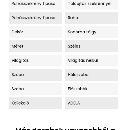
Ruhásszekrény típusa
Tolóajtós szekrénnyel
Ruhásszekrény típusa
Ruha
Dekór
Sonoma tölgy
Méret
Széles
Világítás
Világítás nélkül
Szoba
Hálószoba
Szoba
Előszobák
Kollekció
ADÉLA