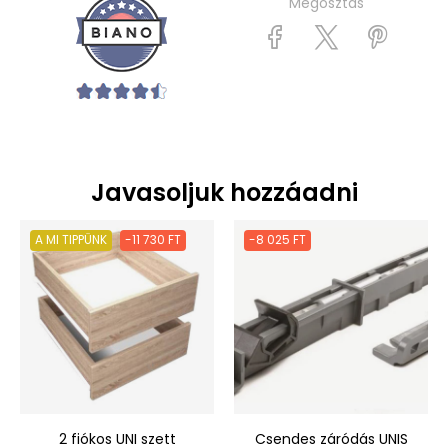
Megosztás
Javasoljuk hozzáadni
A MI TIPPÜNK
-11 730 FT
-8 025 FT
2 fiókos UNI szett
Csendes záródás UNIS