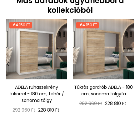
Más darabok ugyanebből a
kollekcióból
-64 150 FT
-64 150 FT
‹
›
ADELA ruhaszekrény
Tükrös gardrób ADELA - 180
tükörrel - 180 cm, fehér /
cm, sonoma tölgyfa
sonoma tölgy
Normál
Ár
292 960 Ft
228 810 Ft
Normál
Ár
ár
292 960 Ft
228 810 Ft
ár