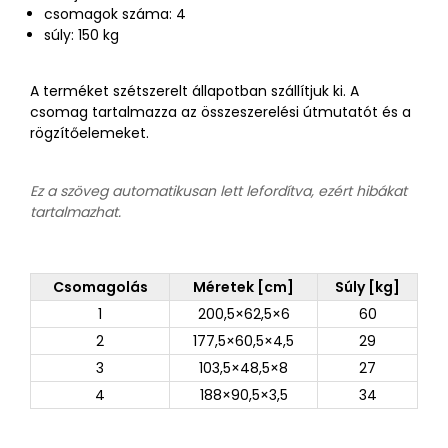
csomagok száma: 4
súly: 150 kg
A terméket szétszerelt állapotban szállítjuk ki. A
csomag tartalmazza az összeszerelési útmutatót és a
rögzítőelemeket.
Ez a szöveg automatikusan lett lefordítva, ezért hibákat
tartalmazhat.
Csomagolás
Méretek [cm]
Súly [kg]
1
200,5×62,5×6
60
2
177,5×60,5×4,5
29
3
103,5×48,5×8
27
4
188×90,5×3,5
34