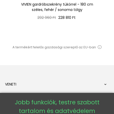
ség
VIVIEN gardróbszekrény tükörrel - 180 cm
EM
széles, fehér / sonoma tölgy
Normál
Ár
292 960 Ft
228 810 Ft
ár
A termékért felelős gazdasági szereplő az EU-ban
VENETI

AZ ÖN FIÓKJA

Jobb funkciók, testre szabott
tartalom és adatvédelem