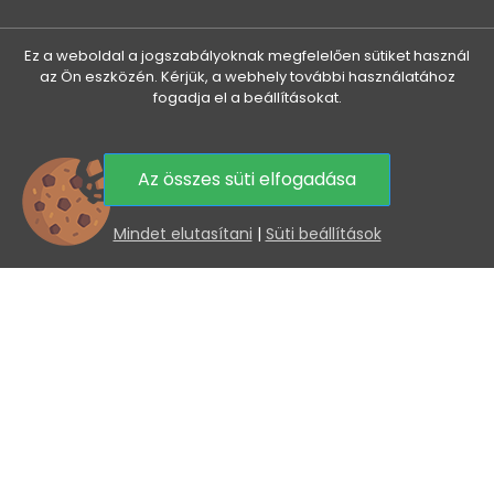
MINDEN A VÁSÁRLÁSRÓL

Ez a weboldal a jogszabályoknak megfelelően sütiket használ
HASZNOS INFORMÁCIÓK

az Ön eszközén. Kérjük, a webhely további használatához
fogadja el a beállításokat.
KEDVEZMÉNYEK ÉS ÚJDONSÁGOK ÖNNEK, E-MAILBEN
Az elküldéssel hozzájárul személyes adatai
Az összes süti elfogadása
feldolgozásához.
0
Mindet elutasítani
|
Süti beállítások
Copyright © 2026 - Veneti™