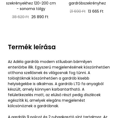
szekrényekhez 120-200 cm
gardróbszekrényhez
- sonoma tölgy
Normál
Ár
21 690 Ft
13 665 Ft
Normál
Ár
ár
38 620 Ft
26 890 Ft
ár
Termék leírása
Az Adéla gardrób modern stílusban bármilyen
enteriőrbe illik. Egyszerű megjelenésének köszönhetően
otthona szellősnek és világosnak fog tűnni. A
tolóajtóknak köszönhetően a gardrób kisebb
helyiségekbe is alkalmas. A gardrób LTD fa anyagból
készült, amely könnyen karbantartható. A
felületkezelés matt, az elülső részt pedig díszlécek
egészítik ki, amelyek elegáns megjelenést
kölcsönöznek a gardróbnak.
A gardrób 9 polcot és 2 ruhaakasztó sínt tartalmaz. Az