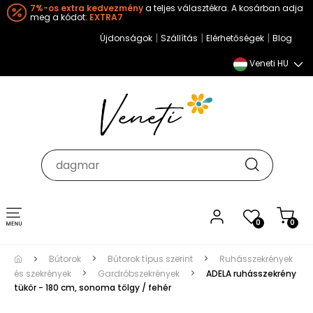
7%-os extra kedvezmény
a teljes választékra. A kosárban adja
meg a kódot:
EXTRA7
|
|
|
Újdonságok
Szállítás
Elérhetőségek
Blog
Veneti HU
Toggle
0
0
navigation
Bútorok
Bútorok típus szerint
Ruhásszekrények
és szekrények
Gardróbszekrények
ADELA ruhásszekrény
tükör - 180 cm, sonoma tölgy / fehér