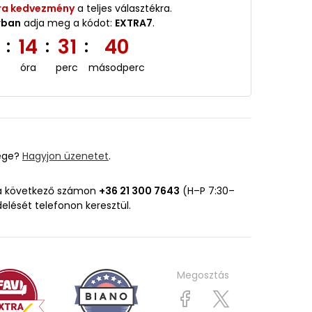
ra kedvezmény
a teljes választékra.
rban
adja meg a kódot:
EXTRA7
.
5
14
31
39
:
:
:
óra
perc
másodperc
ége?
Hagyjon üzenetet
.
 a következő számon
+36 21 300 7643
(H–P 7:30–
delését telefonon keresztül.
Megosztás