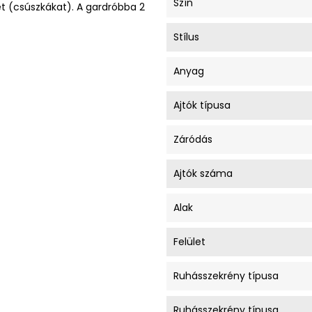
Szín
t (csúszkákat). A gardróbba 2
Stílus
Anyag
Ajtók típusa
Záródás
Ajtók száma
Alak
Felület
Ruhásszekrény típusa
Ruhásszekrény típusa