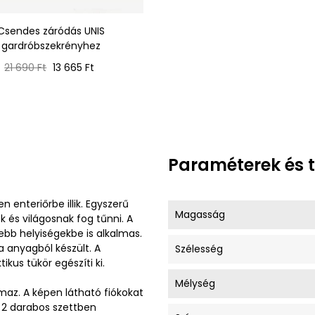
Csendes záródás UNIS
gardróbszekrényhez
Normál
Ár
21 690 Ft
13 665 Ft
ár
Paraméterek és 
 enteriőrbe illik. Egyszerű
Magasság
és világosnak fog tűnni. A
ebb helyiségekbe is alkalmas.
 anyagból készült. A
Szélesség
ikus tükör egészíti ki.
Mélység
lmaz. A képen látható fiókokat
 2 darabos szettben