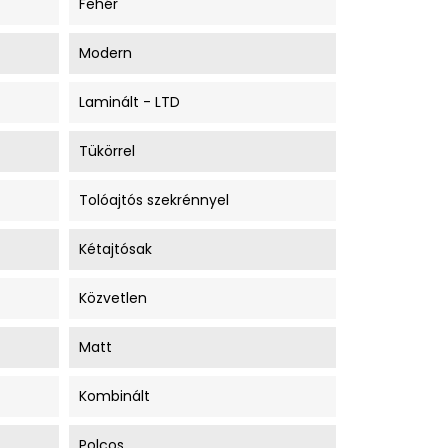
Fehér
Modern
Laminált - LTD
Tükörrel
Tolóajtós szekrénnyel
Kétajtósak
Közvetlen
Matt
Kombinált
Polcos