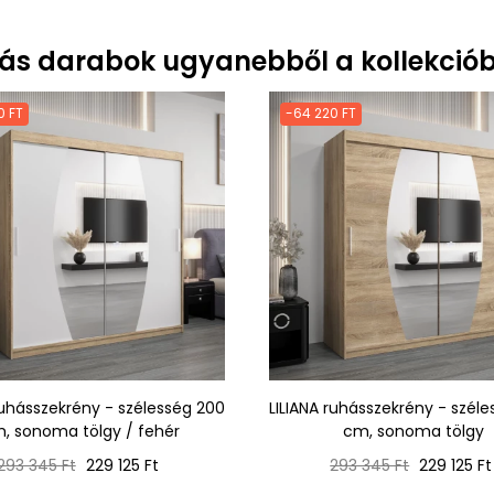
ás darabok ugyanebből a kollekciób
0 FT
-64 220 FT
ruhásszekrény - szélesség 200
LILIANA ruhásszekrény - szél
, sonoma tölgy / fehér
cm, sonoma tölgy
Normál
Ár
Normál
Ár
293 345 Ft
229 125 Ft
293 345 Ft
229 125 Ft
ár
ár