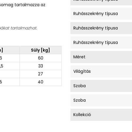
A csomag tartalmazza az
Ruhásszekrény típusa
bákat tartalmazhat.
Ruhásszekrény típusa
Ruhásszekrény típusa
m]
Súly [kg]
Méret
6
60
,5
33
Világítás
27
5
40
Szoba
Szoba
Kollekció