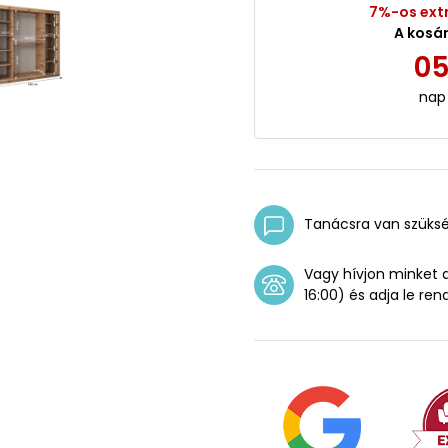
7%-os ext
A kosá
0
nap
Tanácsra van szüks
Vagy hívjon minket
16:00) és adja le ren