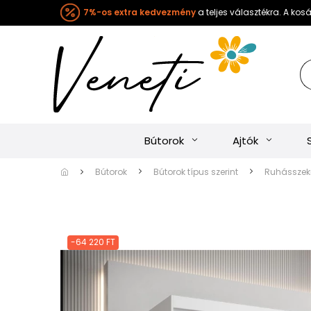
7%-os extra kedvezmény
a teljes választékra. A ko
Bútorok
Ajtók
Bútorok
Bútorok típus szerint
Ruhásszekr
-64 220 FT