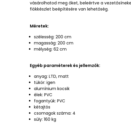
vásárolhatod meg őket, beleértve a vezetősíneke
fiókkészlet beépítésére van lehetőség.
Méretek:
szélesség: 200 cm
magasság: 200 cm
mélység: 62 cm
Egyéb paraméterek és jellemzők:
anyag: LTD, matt
tükör: igen
alumínium kocsik
élek: PVC
fogantyúk: PVC
kétajtós
csomagok száma: 4
súly: 160 kg