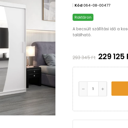
Kód
064-08-00477
Raktáron
A becsült szállítási idő a k
található.
229 125 
293 345 Ft