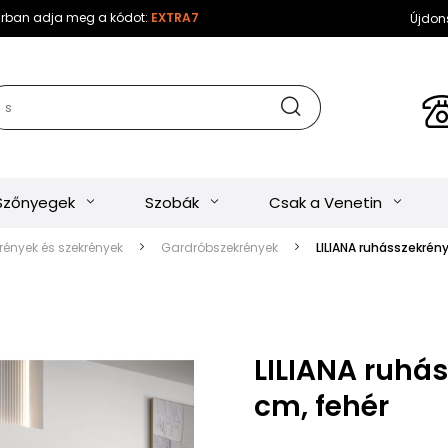
sárban adja meg a kódot:
EXTRA7
Újdon
Szőnyegek
Szobák
Csak a Venetin
ények és szekrények
Gardróbszekrények
LILIANA ruhásszekrén
LILIANA ruhás
cm, fehér