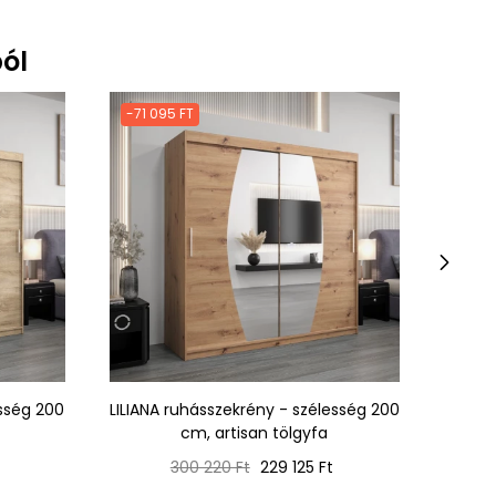
ól
-71 095 FT
-71 0
›
esség 200
LILIANA ruhásszekrény - szélesség 200
LILIAN
cm, artisan tölgyfa
Normál
Ár
300 220 Ft
229 125 Ft
ár