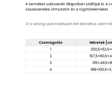
A terméket szétszerelt állapotban szállítjuk ki. 
összeszerelési útmutatót és a rögzítőelemeket.
Ez a szöveg automatikusan lett lefordítva, ezért hi
Csomagolás
Méretek [c
1
200,5×62,5×
2
197,5×60,5×4
3
105×48,5×8
4
188×100,5×3,