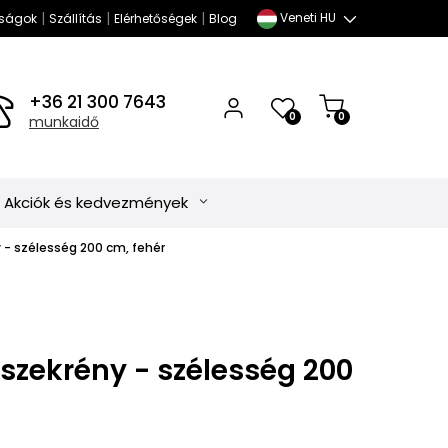
|
|
|
Veneti HU
ságok
Szállítás
Elérhetőségek
Blog
+36 21 300 7643
0
0
munkaidő
Akciók és kedvezmények
y - szélesség 200 cm, fehér
szekrény - szélesség 200