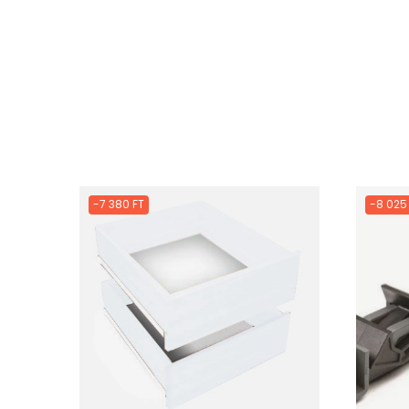
-7 380 FT
-8 025