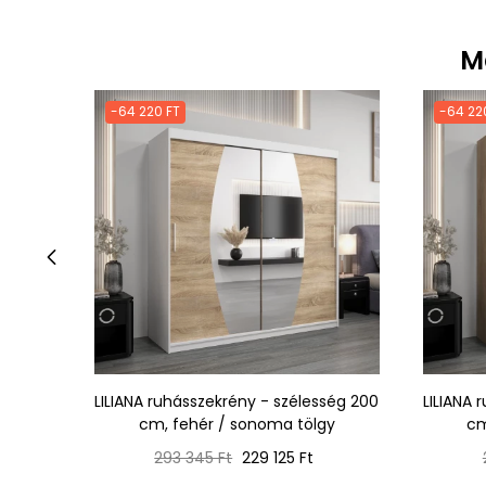
M
-64 220 FT
-64 22
‹
LILIANA ruhásszekrény - szélesség 200
LILIANA 
cm, fehér / sonoma tölgy
cm
Normál
Ár
293 345 Ft
229 125 Ft
ár