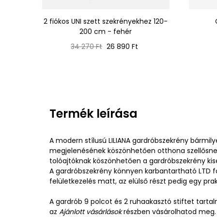
2 fiókos UNI szett szekrényekhez 120-
200 cm - fehér
Normál
Ár
34 270 Ft
26 890 Ft
ár
Termék leírása
A modern stílusú LILIANA gardróbszekrény bármilyen
megjelenésének köszönhetően otthona szellősnek 
tolóajtóknak köszönhetően a gardróbszekrény kis
A gardróbszekrény könnyen karbantartható LTD fa
felületkezelés matt, az elülső részt pedig egy prakt
A gardrób 9 polcot és 2 ruhaakasztó stiftet tarta
az
Ajánlott vásárlások
részben vásárolhatod meg.