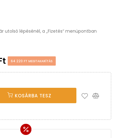
osár utolsó lépésénél, a „Fizetés“ menüpontban
Ft
64 220 FT MEGTAKARÍTÁS
KOSÁRBA TESZ