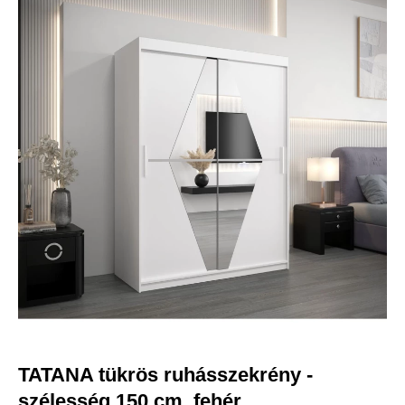
-52 400 FT
Jobb funkciók, testre szabott
tartalom és adatvédelem
Ez a weboldal a jogszabályoknak megfelelően sütiket használ
az Ön eszközén. Kérjük, a webhely további használatához
fogadja el a beállításokat.
Az összes süti elfogadása
Mindet elutasítani
|
Süti beállítások