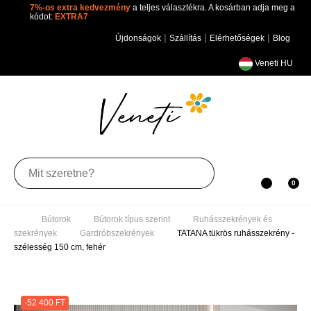
7%-os extra kedvezmény
a teljes választékra. A kosárban adja
meg a kódot:
EXTRA7
|
|
|
Újdonságok
Szállítás
Elérhetőségek
Blog
Veneti HU
Toggle
0
navigation
Bútorok
Bútorok típus szerint
Ruhásszekrények
és szekrények
Gardróbszekrények
TATANA tükrös
ruhásszekrény - szélesség 150 cm, fehér