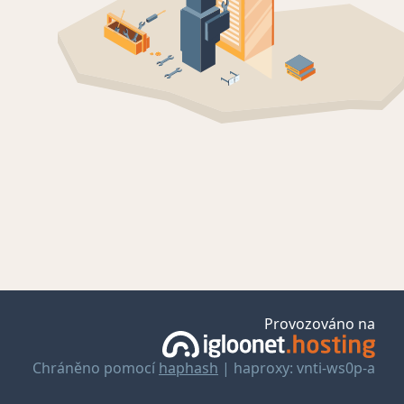
Provozováno na
Chráněno pomocí
haphash
| haproxy: vnti-ws0p-a