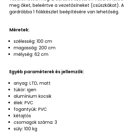
meg őket, beleértve a vezetősíneket (csúszkákat). A
gardróbba 1 fiókkészlet beépítésére van lehetőség.
Méretek:
szélesség: 100 cm
magasság: 200 cm
mélység: 62 cm
Egyéb paraméterek és jellemzők:
anyag: LTD, matt
tükör: igen
alumínium kocsik
élek: PVC
fogantyúk: PVC
kétajtós
csomagok száma: 3
súly: 100 kg