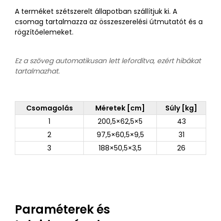
A terméket szétszerelt állapotban szállítjuk ki. A
csomag tartalmazza az összeszerelési útmutatót és a
rögzítőelemeket.
Ez a szöveg automatikusan lett lefordítva, ezért hibákat
tartalmazhat.
Csomagolás
Méretek [cm]
Súly [kg]
1
200,5×62,5×5
43
2
97,5×60,5×9,5
31
3
188×50,5×3,5
26
Paraméterek és