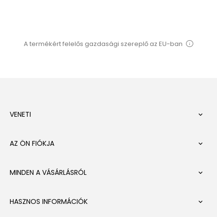
A termékért felelős gazdasági szereplő az EU-ban
VENETI

AZ ÖN FIÓKJA

MINDEN A VÁSÁRLÁSRÓL

HASZNOS INFORMÁCIÓK
