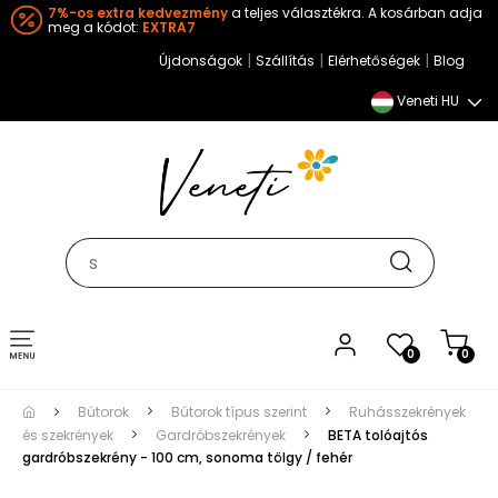
7%-os extra kedvezmény
a teljes választékra. A kosárban adja
meg a kódot:
EXTRA7
|
|
|
Újdonságok
Szállítás
Elérhetőségek
Blog
Veneti HU
Toggle
0
0
navigation
Bútorok
Bútorok típus szerint
Ruhásszekrények
és szekrények
Gardróbszekrények
BETA tolóajtós
gardróbszekrény - 100 cm, sonoma tölgy / fehér