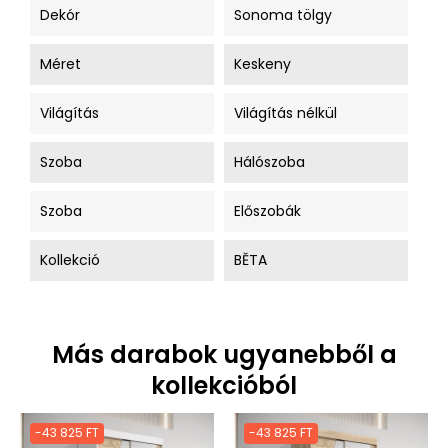
Dekór
Sonoma tölgy
Méret
Keskeny
Világítás
Világítás nélkül
Szoba
Hálószoba
Szoba
Előszobák
Kollekció
BĚTA
Más darabok ugyanebből a
kollekcióból
-43 825 FT
-43 825 FT