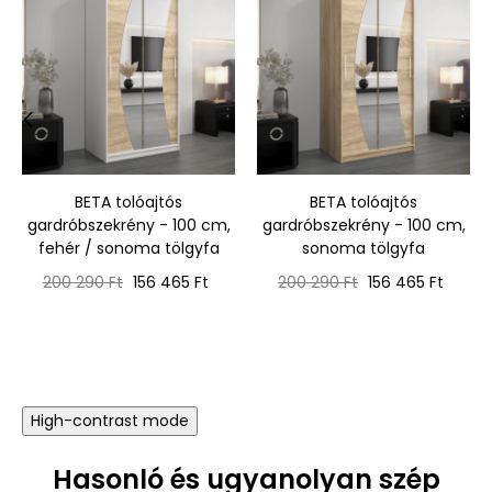
‹
›
BETA tolóajtós
BETA tolóajtós
gardróbszekrény - 100 cm,
gardróbszekrény - 100 cm,
fehér / sonoma tölgyfa
sonoma tölgyfa
Normál
Ár
Normál
Ár
200 290 Ft
156 465 Ft
200 290 Ft
156 465 Ft
ár
ár
High-contrast mode
Hasonló és ugyanolyan szép