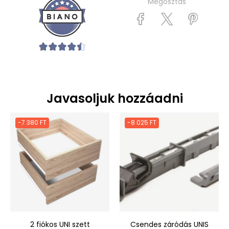
Megosztás
Javasoljuk hozzáadni
-7 380 FT
-8 025 FT
2 fiókos UNI szett
Csendes záródás UNIS