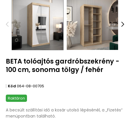
BETA tolóajtós gardróbszekrény -
100 cm, sonoma tölgy / fehér
Kód
064-08-00705
Raktáron
A becsült szállítási idő a kosár utolsó lépésénél, a „Fizetés“
menüpontban található.