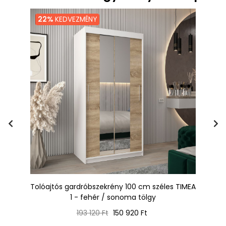
22%
KEDVEZMÉNY
100
Tolóajtós gardróbszekrény 100 cm széles TIMEA
To
1 - fehér / sonoma tölgy
Normál
Ár
193 120 Ft
150 920 Ft
ár