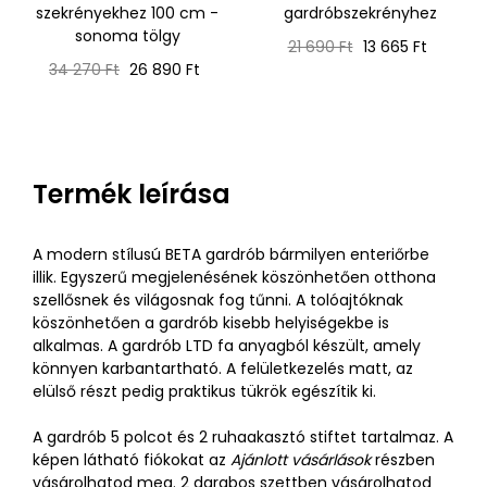
szekrényekhez 100 cm -
gardróbszekrényhez
sonoma tölgy
Normál
Ár
21 690 Ft
13 665 Ft
Normál
Ár
ár
34 270 Ft
26 890 Ft
ár
Termék leírása
A modern stílusú BETA gardrób bármilyen enteriőrbe
illik. Egyszerű megjelenésének köszönhetően otthona
szellősnek és világosnak fog tűnni. A tolóajtóknak
köszönhetően a gardrób kisebb helyiségekbe is
alkalmas. A gardrób LTD fa anyagból készült, amely
könnyen karbantartható. A felületkezelés matt, az
elülső részt pedig praktikus tükrök egészítik ki.
A gardrób 5 polcot és 2 ruhaakasztó stiftet tartalmaz. A
képen látható fiókokat az
Ajánlott vásárlások
részben
vásárolhatod meg. 2 darabos szettben vásárolhatod