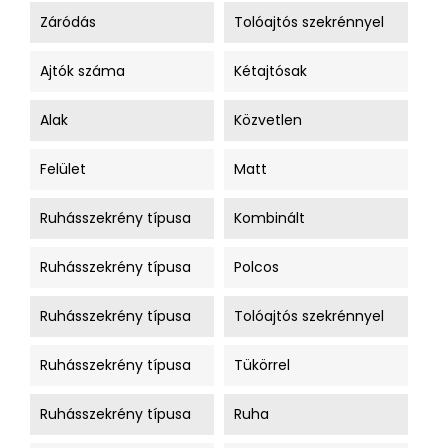
Záródás
Tolóajtós szekrénnyel
Ajtók száma
Kétajtósak
Alak
Közvetlen
Felület
Matt
Ruhásszekrény típusa
Kombinált
Ruhásszekrény típusa
Polcos
Ruhásszekrény típusa
Tolóajtós szekrénnyel
Ruhásszekrény típusa
Tükörrel
Ruhásszekrény típusa
Ruha