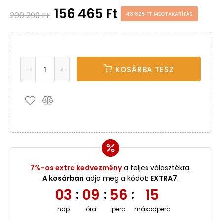
156 465 Ft
200 290 Ft
43 825 FT MEGTAKARÍTÁS
KOSÁRBA TESZ
7%-os extra kedvezmény
a teljes választékra.
A kosárban
adja meg a kódot:
EXTRA7
.
03
09
56
14
:
:
:
nap
óra
perc
másodperc