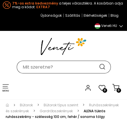
7%-os extra kedvezmény
a teljes választékra. A kosárban adja
meg a kódot:
EXTRA7
|
|
|
Újdonságok
Szállítás
Elérhetőségek
Blog
Veneti HU
Toggle
0
0
navigation
Bútorok
Bútorok típus szerint
Ruhásszekrények
és szekrények
Gardróbszekrények
ALENA tükrös
ruhásszekrény - szélesség 100 cm, fehér / sonoma tölgy