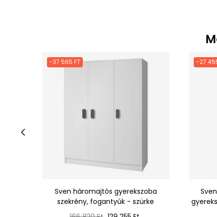
M
-37 565 FT
-27 45
‹
Sven háromajtós gyerekszoba
Sven
szekrény, fogantyúk - szürke
gyereks
Normál
Ár
166 820 Ft
129 255 Ft