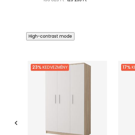
ár
High-contrast mode
23%
KEDVEZMÉNY
17%
K