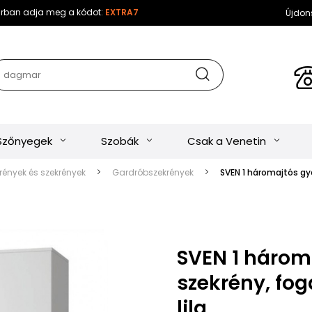
sárban adja meg a kódot:
EXTRA7
Újdon
Szőnyegek
Szobák
Csak a Venetin
ények és szekrények
Gardróbszekrények
SVEN 1 háromajtós gye
SVEN 1 három
szekrény, fog
lila