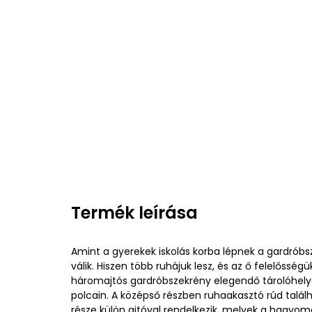
Termék leírása
Amint a gyerekek iskolás korba lépnek a gardrób
válik. Hiszen több ruhájuk lesz, és az ő felelősségü
háromajtós gardróbszekrény elegendő tárolóhelye
polcain. A középső részben ruhaakasztó rúd talá
része külön ajtóval rendelkezik, melyek a hagyo