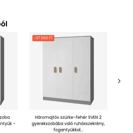
ól
-37 565 FT
-37 5
›
szoba
Háromajtós szürke-fehér SVEN 2
Sven 
antyúk -
gyerekszobába való ruhásszekrény,
fehér
fogantyúkkal...