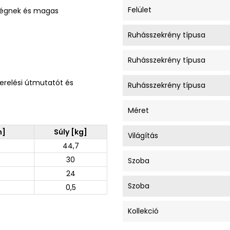
Felület
sségnek és magas
Ruhásszekrény típusa
Ruhásszekrény típusa
erelési útmutatót és
Ruhásszekrény típusa
Méret
m]
Súly [kg]
Világítás
44,7
30
Szoba
24
Szoba
0,5
Kollekció