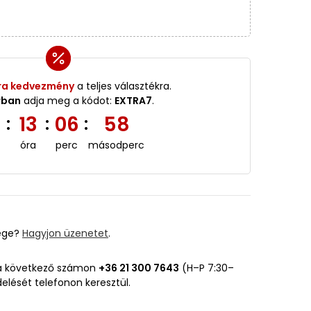
ra kedvezmény
a teljes választékra.
rban
adja meg a kódot:
EXTRA7
.
3
13
06
58
:
:
:
óra
perc
másodperc
ége?
Hagyjon üzenetet
.
 a következő számon
+36 21 300 7643
(H–P 7:30–
delését telefonon keresztül.