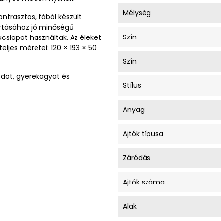
Mélység
ntrasztos, fából készült
rtásához jó minőségű,
Szín
ácslapot használtak. Az éleket
eljes méretei: 120 × 193 × 50
Szín
ódot, gyerekágyat és
Stílus
Anyag
Ajtók típusa
Záródás
Ajtók száma
Alak