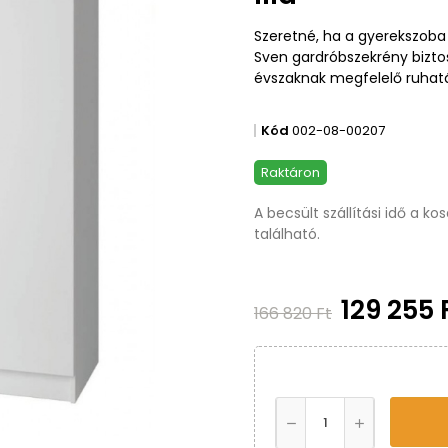
Szeretné, ha a gyerekszoba 
Sven gardróbszekrény bizto
évszaknak megfelelő ruhatá
Kód
002-08-00207
Raktáron
A becsült szállítási idő a k
található.
129 255 
166 820 Ft