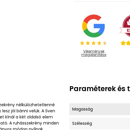
Vélemények
megjelenítése
Paraméterek és 
szekrény nélkülözhetetlenné
Magasság
k lesz jól bánni velük. A Sven
t kínál a két oldalsó elem
lható. A ruhásszekrény minden
Szélesség
mányos módon nyílnak.