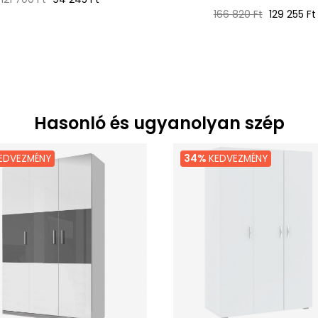
ár
Normál
Ár
166 820 Ft
129 255 Ft
ár
Hasonló és ugyanolyan szép
EDVEZMÉNY
34%
KEDVEZMÉNY