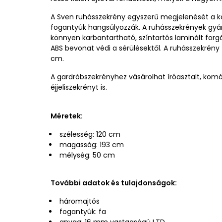
A Sven ruhásszekrény egyszerű megjelenését a ko
fogantyúk hangsúlyozzák. A ruhásszekrények gyá
könnyen karbantartható, színtartós laminált forg
ABS bevonat védi a sérülésektől. A ruhásszekrény t
cm.
A gardróbszekrényhez vásárolhat íróasztalt, kom
éjjeliszekrényt is.
Méretek:
szélesség: 120 cm
magasság: 193 cm
mélység: 50 cm
További adatok és tulajdonságok:
háromajtós
fogantyúk: fa
anyag: 16 mm vastagságú LTD