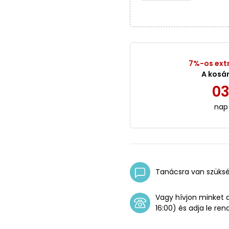
7%-os ext
A kosá
0
nap
Tanácsra van szüks
Vagy hívjon minket
16:00) és adja le ren