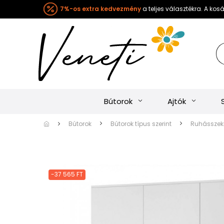
7%-os extra kedvezmény
a teljes választékra. A ko
Bútorok
Ajtók
Bútorok
Bútorok típus szerint
Ruhásszekr
-37 565 FT