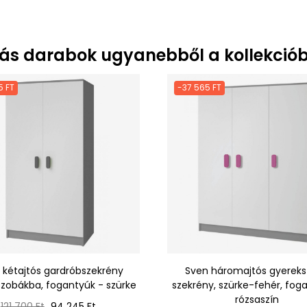
ás darabok ugyanebből a kollekciób
5 FT
-37 565 FT
 kétajtós gardróbszekrény
Sven háromajtós gyerek
zobákba, fogantyúk - szürke
szekrény, szürke-fehér, fog
rózsaszín
Normál
Ár
121 700 Ft
94 245 Ft