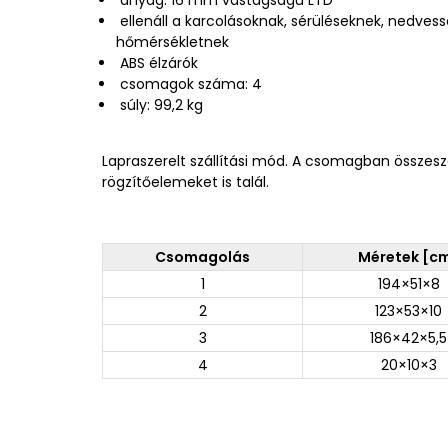
ellenáll a karcolásoknak, sérüléseknek, nedve
hőmérsékletnek
ABS élzárók
csomagok száma: 4
súly: 99,2 kg
Lapraszerelt szállítási mód. A csomagban összesz
rögzítőelemeket is talál.
Csomagolás
Méretek [c
1
194×51×8
2
123×53×10
3
186×42×5,5
4
20×10×3