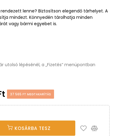
rendezett lenne? Biztosítson elegendő tárhelyet. A
sítja mindezt. Könnyedén tárolhatja minden
rát vagy bármi egyebet is.
osár utolsó lépésénél, a „Fizetés“ menüpontban
Ft
37 565 FT MEGTAKARÍTÁS
KOSÁRBA TESZ