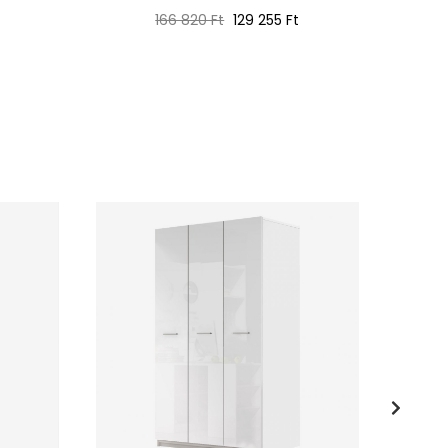
Normál
Ár
166 820 Ft
129 255 Ft
ár