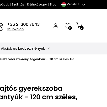
|
|
|
Veneti HU
ságok
Szállítás
Elérhetőségek
Blog
+36 21 300 7643
0
0
munkaidő
Akciók és kedvezmények
rekszoba szekrény, fogantyúk - 120 cm széles, lila
ajtós gyerekszoba
antyúk - 120 cm széles,