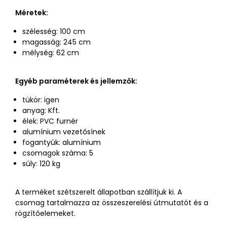
Méretek:
szélesség: 100 cm
magasság: 245 cm
mélység: 62 cm
Egyéb paraméterek és jellemzők:
tükör: igen
anyag: Kft.
élek: PVC furnér
alumínium vezetősínek
fogantyúk: alumínium
csomagok száma: 5
súly: 120 kg
A terméket szétszerelt állapotban szállítjuk ki. A
csomag tartalmazza az összeszerelési útmutatót és a
rögzítőelemeket.