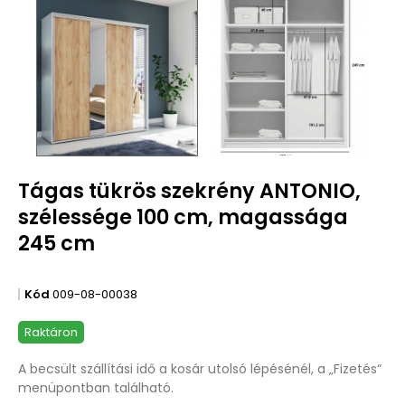
Tágas tükrös szekrény ANTONIO,
szélessége 100 cm, magassága
245 cm
Kód
009-08-00038
Raktáron
A becsült szállítási idő a kosár utolsó lépésénél, a „Fizetés“
menüpontban található.