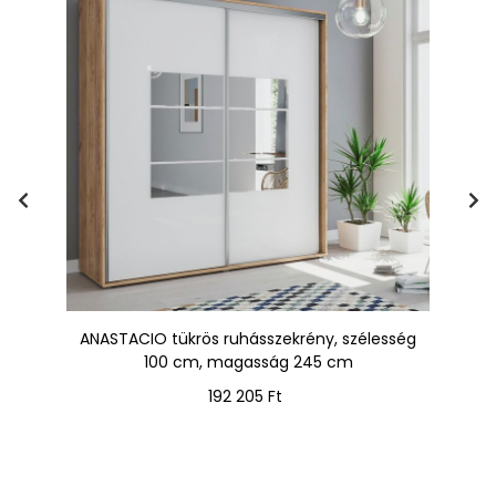
ge
ANASTACIO tükrös ruhásszekrény, szélesség
A
100 cm, magasság 245 cm
Ár
192 205 Ft