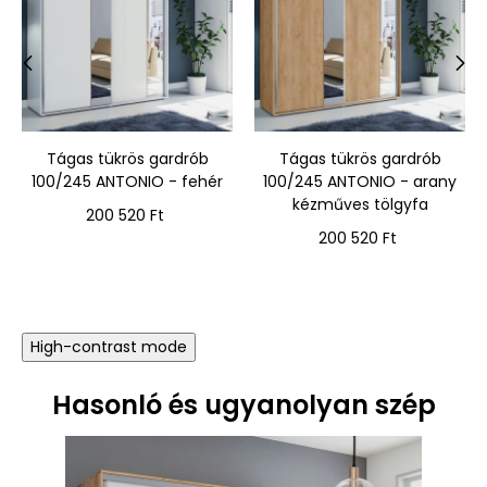
‹
›
Tágas tükrös gardrób
Tágas tükrös gardrób
100/245 ANTONIO - fehér
100/245 ANTONIO - arany
kézműves tölgyfa
Ár
200 520 Ft
Ár
200 520 Ft
High-contrast mode
Hasonló és ugyanolyan szép