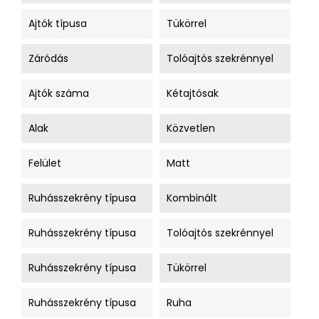
Ajtók típusa
Tükörrel
Záródás
Tolóajtós szekrénnyel
Ajtók száma
Kétajtósak
Alak
Közvetlen
Felület
Matt
Ruhásszekrény típusa
Kombinált
Ruhásszekrény típusa
Tolóajtós szekrénnyel
Ruhásszekrény típusa
Tükörrel
Ruhásszekrény típusa
Ruha