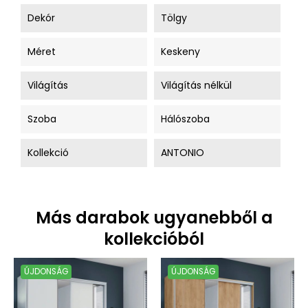
Dekór
Tölgy
Méret
Keskeny
Világítás
Világítás nélkül
Szoba
Hálószoba
Kollekció
ANTONIO
Más darabok ugyanebből a
kollekcióból
ÚJDONSÁG
ÚJDONSÁG