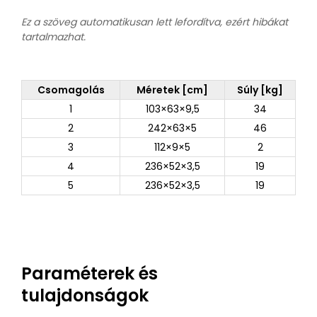
Ez a szöveg automatikusan lett lefordítva, ezért hibákat
tartalmazhat.
Csomagolás
Méretek [cm]
Súly [kg]
1
103×63×9,5
34
2
242×63×5
46
3
112×9×5
2
4
236×52×3,5
19
5
236×52×3,5
19
Paraméterek és
tulajdonságok