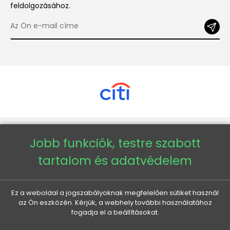
feldolgozásához.
Copyright © 2026 - Veneti™
Jobb funkciók, testre szabott
tartalom és adatvédelem
Veneti HU
Veneti CZ
Ez a weboldal a jogszabályoknak megfelelően sütiket használ
az Ön eszközén. Kérjük, a webhely további használatához
fogadja el a beállításokat.
Veneti DE