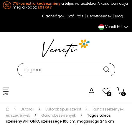
7%-os extra kedvezmény
a teljes választékra. A kosárban adja
meg a kódot:
EXTRA7
|
|
|
Újdonságok
Szállítás
Elérhetőségek
Blog
Veneti HU
Toggle
0
0
navigation
Bútorok
Bútorok típus szerint
Ruhásszekrények
és szekrények
Gardróbszekrények
Tágas tükrös
szekrény ANTONIO, szélessége 100 cm, magassága 245 cm