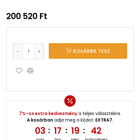
200 520 Ft
KOSÁRBA TESZ
7%-os extra kedvezmény
a teljes választékra.
A kosárban
adja meg a kódot:
EXTRA7
.
03
17
19
42
:
:
:
nap
óra
perc
másodperc