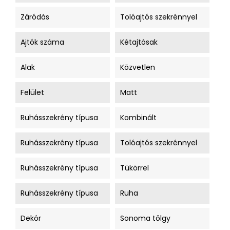
Záródás
Tolóajtós szekrénnyel
Ajtók száma
Kétajtósak
Alak
Közvetlen
Felület
Matt
Ruhásszekrény típusa
Kombinált
Ruhásszekrény típusa
Tolóajtós szekrénnyel
Ruhásszekrény típusa
Tükörrel
Ruhásszekrény típusa
Ruha
Dekór
Sonoma tölgy