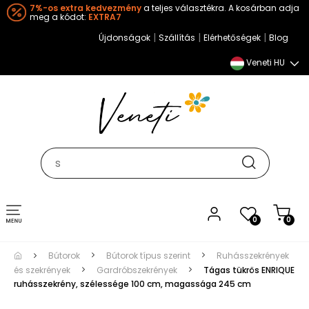
7%-os extra kedvezmény
a teljes választékra. A kosárban adja
meg a kódot:
EXTRA7
|
|
|
Újdonságok
Szállítás
Elérhetőségek
Blog
Veneti HU
Toggle
0
0
navigation
Bútorok
Bútorok típus szerint
Ruhásszekrények
és szekrények
Gardróbszekrények
Tágas tükrös ENRIQUE
ruhásszekrény, szélessége 100 cm, magassága 245 cm