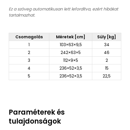
Ez a szöveg automatikusan lett lefordítva, ezért hibákat
tartalmazhat.
Csomagolás
Méretek [cm]
Súly [kg]
1
103×63×9,5
34
2
242×63×5
46
3
112×9×5
2
4
236×52×3,5
15
5
236×52×3,5
22,5
Paraméterek és
tulajdonságok