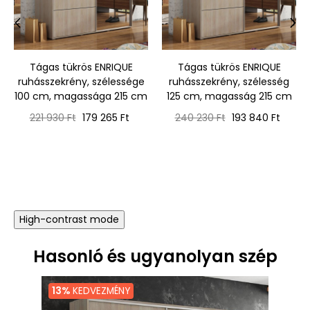
‹
›
Tágas tükrös ENRIQUE
Tágas tükrös ENRIQUE
ruhásszekrény, szélessége
ruhásszekrény, szélesség
100 cm, magassága 215 cm
125 cm, magasság 215 cm
Normál
Ár
Normál
Ár
221 930 Ft
179 265 Ft
240 230 Ft
193 840 Ft
ár
ár
High-contrast mode
Hasonló és ugyanolyan szép
13%
KEDVEZMÉNY