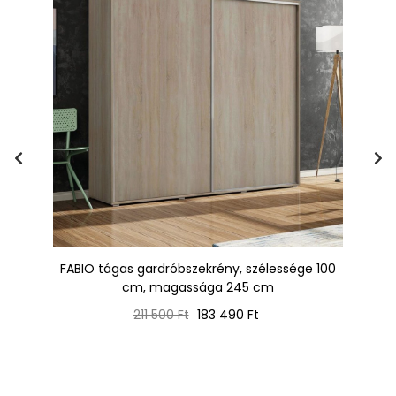
 /
FABIO tágas gardróbszekrény, szélessége 100
T
cm, magassága 245 cm
Normál
Ár
211 500 Ft
183 490 Ft
ár