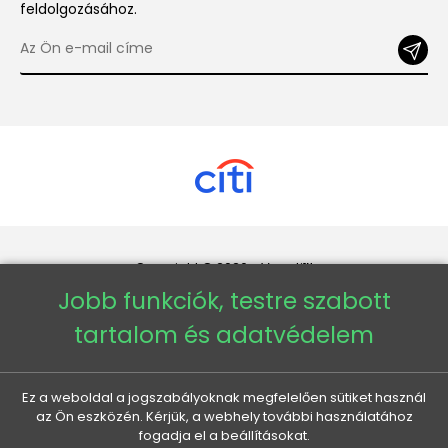
feldolgozásához.
Copyright © 2026 - Veneti™
Jobb funkciók, testre szabott
Veneti HU
tartalom és adatvédelem
Veneti CZ
Ez a weboldal a jogszabályoknak megfelelően sütiket használ
az Ön eszközén. Kérjük, a webhely további használatához
Veneti DE
fogadja el a beállításokat.