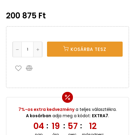
200 875 Ft
KOSÁRBA TESZ
7%-os extra kedvezmény
a teljes választékra.
A kosárban
adja meg a kódot:
EXTRA7
.
04
19
57
11
:
:
:
nap
óra
perc
másodperc