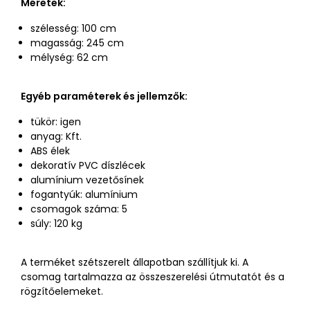
Méretek:
szélesség: 100 cm
magasság: 245 cm
mélység: 62 cm
Egyéb paraméterek és jellemzők:
tükör: igen
anyag: Kft.
ABS élek
dekoratív PVC díszlécek
alumínium vezetősínek
fogantyúk: alumínium
csomagok száma: 5
súly: 120 kg
A terméket szétszerelt állapotban szállítjuk ki. A
csomag tartalmazza az összeszerelési útmutatót és a
rögzítőelemeket.