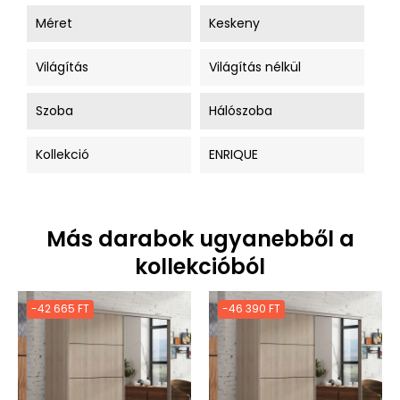
Méret
Keskeny
Világítás
Világítás nélkül
Szoba
Hálószoba
Kollekció
ENRIQUE
Más darabok ugyanebből a
kollekcióból
-42 665 FT
-46 390 FT