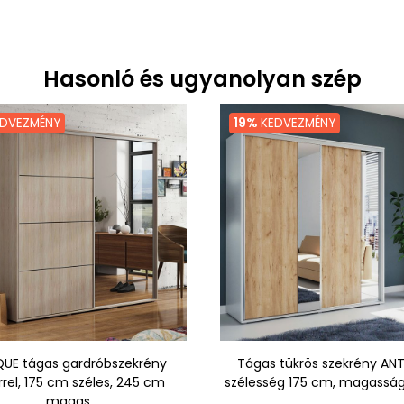
Hasonló és ugyanolyan szép
DVEZMÉNY
19%
KEDVEZMÉNY
QUE tágas gardróbszekrény
Tágas tükrös szekrény AN
rrel, 175 cm széles, 245 cm
szélesség 175 cm, magassá
magas