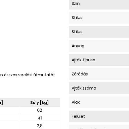
Szín
Stílus
Stílus
Anyag
Ajtók típusa
Záródás
an összeszerelési útmutatót
Ajtók száma
Alak
m]
Súly [kg]
62
Felület
41
2,8