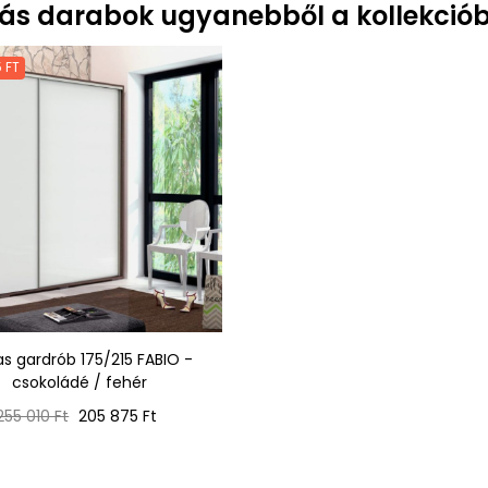
ás darabok ugyanebből a kollekciób
 FT
s gardrób 175/215 FABIO -
csokoládé / fehér
Normál
Ár
255 010 Ft
205 875 Ft
ár