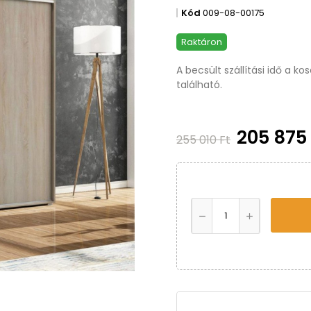
Kód
009-08-00175
Raktáron
A becsült szállítási idő a k
található.
205 875
255 010 Ft