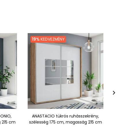
19%
KEDVEZMÉNY
9%
K
TONIO,
ANASTACIO tükrös ruhásszekrény,
Nag
g 215 cm
szélesség 175 cm, magasság 215 cm