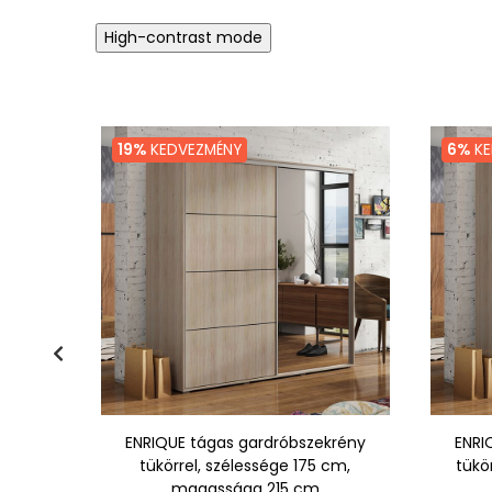
High-contrast mode
19%
KEDVEZMÉNY
6%
KE
/215
ENRIQUE tágas gardróbszekrény
ENRI
rna
tükörrel, szélessége 175 cm,
tükö
magassága 215 cm