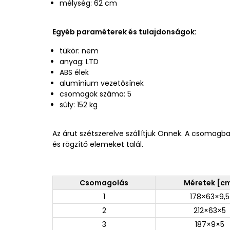
mélység: 62 cm
Egyéb paraméterek és tulajdonságok:
tükör: nem
anyag: LTD
ABS élek
alumínium vezetősínek
csomagok száma: 5
súly: 152 kg
Az árut szétszerelve szállítjuk Önnek. A csomagb
és rögzítő elemeket talál.
Csomagolás
Méretek [c
1
178×63×9,5
2
212×63×5
3
187×9×5