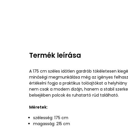
Termék leírása
A 175 cm széles időtlen gardrób tökéletesen kiegés
minőségi megmunkálása még az igényes felhaszná
értékelni fogja a praktikus tolóajtókat a helyhián
nem csak a modern dizájn, hanem a stabil szerkeze
belsejében polcok és ruhatartó rúd található.
Méretek:
szélesség: 175 cm
magasság: 215 cm