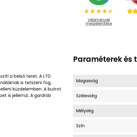
Vélemények
megjelenítése
Paraméterek és 
zíti a belső teret. A LTD
Magasság
lóknak is tetszeni fog,
y elleni küzdelemben. A butrot
t is jellemzi. A gardrób
Szélesség
Mélység
Szín