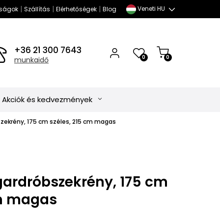
|
|
|
Veneti HU
ságok
Szállítás
Elérhetőségek
Blog
+36 21 300 7643
0
0
munkaidő
Akciók és kedvezmények
zekrény, 175 cm széles, 215 cm magas
gardróbszekrény, 175 cm
cm magas