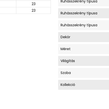
Ruhásszekrény típusa
5
23
5
23
Ruhásszekrény típusa
Ruhásszekrény típusa
Dekór
Méret
Világítás
Szoba
Kollekció