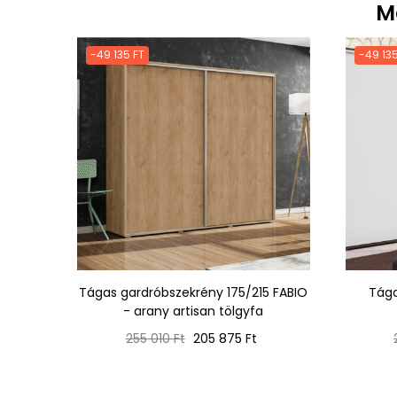
M
-49 135 FT
-49 135
Tágas gardróbszekrény 175/215 FABIO
Tága
- arany artisan tölgyfa
Normál
Ár
255 010 Ft
205 875 Ft
ár