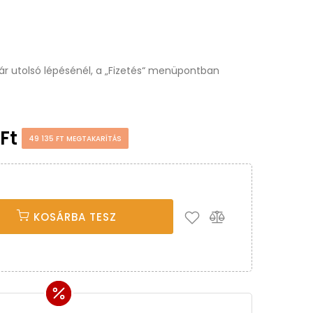
osár utolsó lépésénél, a „Fizetés“ menüpontban
 Ft
49 135 FT MEGTAKARÍTÁS
KOSÁRBA TESZ