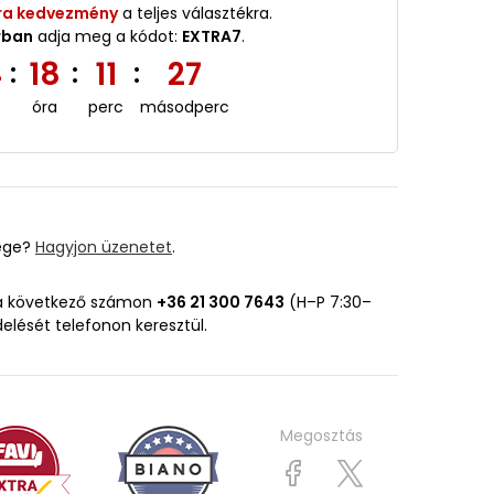
ra kedvezmény
a teljes választékra.
rban
adja meg a kódot:
EXTRA7
.
4
18
11
26
:
:
:
óra
perc
másodperc
ége?
Hagyjon üzenetet
.
 a következő számon
+36 21 300 7643
(H–P 7:30–
delését telefonon keresztül.
Megosztás