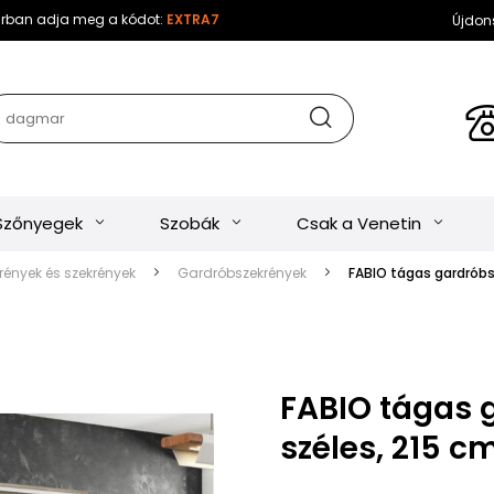
sárban adja meg a kódot:
EXTRA7
Újdon
Szőnyegek
Szobák
Csak a Venetin
ények és szekrények
Gardróbszekrények
FABIO tágas gardróbs
FABIO tágas 
széles, 215 