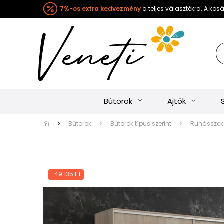
7%-os extra kedvezmény
a teljes választékra. A ko
Bútorok
Ajtók
Bútorok
Bútorok típus szerint
Ruhásszekr
-49 135 FT