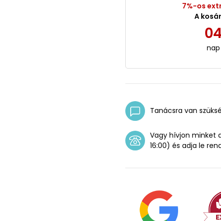
7%-os ext
A kosá
0
nap
Tanácsra van szüks
Vagy hívjon minket
16:00) és adja le ren