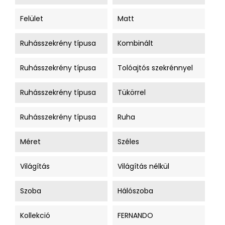
Felület
Matt
Ruhásszekrény típusa
Kombinált
Ruhásszekrény típusa
Tolóajtós szekrénnyel
Ruhásszekrény típusa
Tükörrel
Ruhásszekrény típusa
Ruha
Méret
Széles
Világítás
Világítás nélkül
Szoba
Hálószoba
Kollekció
FERNANDO