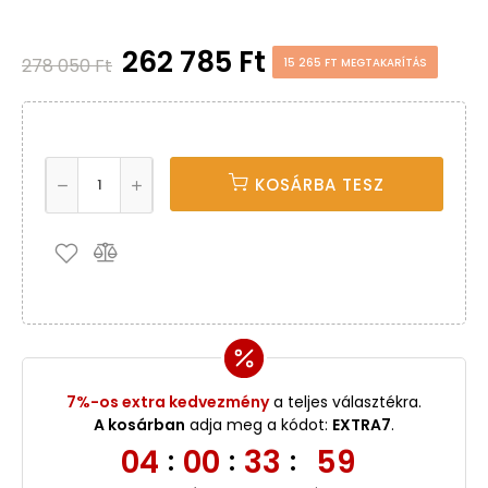
262 785 Ft
278 050 Ft
15 265 FT MEGTAKARÍTÁS
KOSÁRBA TESZ
7%-os extra kedvezmény
a teljes választékra.
A kosárban
adja meg a kódot:
EXTRA7
.
04
00
33
58
:
:
: