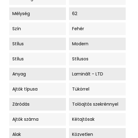
Mélység
62
Szín
Fehér
Stílus
Modern
Stílus
Stílusos
Anyag
Laminált - LTD
Ajtók típusa
Tükörrel
Záródás
Tolóajtós szekrénnyel
Ajtók száma
Kétajtósak
Alak
Közvetlen