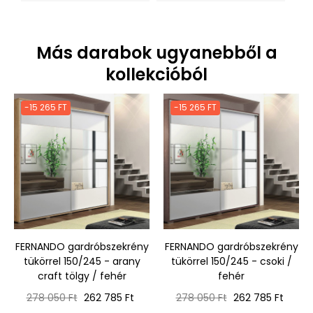
Más darabok ugyanebből a
kollekcióból
-15 265 FT
-15 265 FT
FERNANDO gardróbszekrény
FERNANDO gardróbszekrény
tükörrel 150/245 - arany
tükörrel 150/245 - csoki /
craft tölgy / fehér
fehér
Normál
Ár
Normál
Ár
278 050 Ft
262 785 Ft
278 050 Ft
262 785 Ft
ár
ár