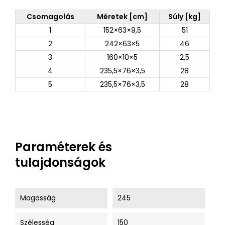
Csomagolás
Méretek [cm]
Súly [kg]
1
152×63×9,5
51
2
242×63×5
46
3
160×10×5
2,5
4
235,5×76×3,5
28
5
235,5×76×3,5
28
Paraméterek és
tulajdonságok
Magasság
245
Szélesség
150