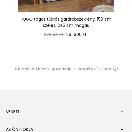
HUGO tágas tükrös gardróbszekrény, 150 cm
Tü
széles, 245 cm magas
Normál
Ár
276 515 Ft
261 600 Ft
ár
A termékért felelős gazdasági szereplő az EU-ban
VENETI

AZ ÖN FIÓKJA
