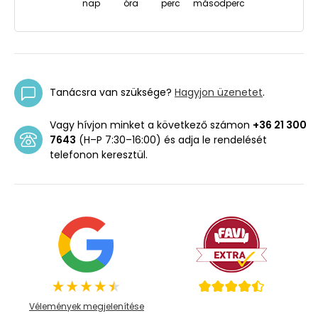
nap
óra
perc
másodperc
Tanácsra van szüksége?
Hagyjon üzenetet
.
Vagy hívjon minket a következő számon
+36 21 300
7643
(H–P 7:30–16:00) és adja le rendelését
telefonon keresztül.
Vélemények megjelenítése