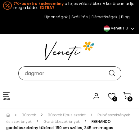
7%-os extra kedvezmény
a teljes választékra. A kosárban adja
meg a kódot:
EXTRA7
|
|
|
Újdonságok
Szállítás
Elérhetőségek
Blog
Veneti HU
Toggle
0
0
navigation
Bútorok
Bútorok típus szerint
Ruhásszekrények
és szekrények
Gardróbszekrények
FERNANDO
gardróbszekrény tükörrel, 150 cm széles, 245 cm magas