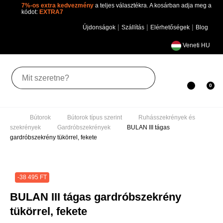
7%-os extra kedvezmény
a teljes választékra. A kosárban adja
meg a kódot:
EXTRA7
|
|
|
Újdonságok
Szállítás
Elérhetőségek
Blog
Veneti HU
Toggle
0
navigation
Bútorok
Bútorok típus szerint
Ruhásszekrények
és szekrények
Gardróbszekrények
BULAN III tágas
gardróbszekrény tükörrel, fekete