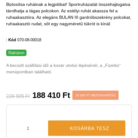
-38 495 FT
Jobb funkciók, testre szabott
tartalom és adatvédelem
Ez a weboldal a jogszabályoknak megfelelően sütiket használ
az Ön eszközén. Kérjük, a webhely további használatához
fogadja el a beállításokat.
Az összes süti elfogadása
Mindet elutasítani
|
Süti beállítások