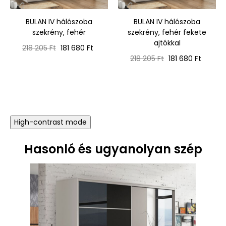
‹
›
BULAN IV hálószoba
BULAN IV hálószoba
szekrény, fehér
szekrény, fehér fekete
ajtókkal
Normál
Ár
218 205 Ft
181 680 Ft
ár
Normál
Ár
218 205 Ft
181 680 Ft
ár
High-contrast mode
Hasonló és ugyanolyan szép