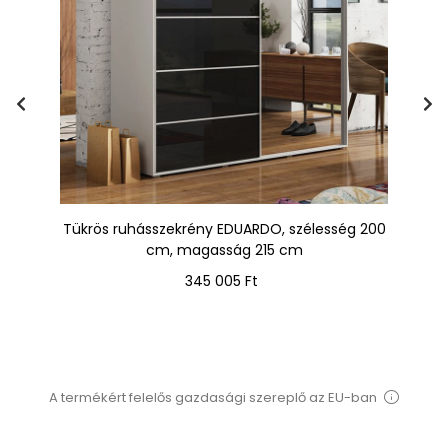
,
Tükrös ruhásszekrény EDUARDO, szélesség 200
Na
cm, magasság 215 cm
Ár
345 005 Ft
A termékért felelős gazdasági szereplő az EU-ban