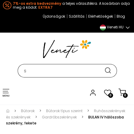
7%-os extra kedvezmény
a teljes választékra. A kosárban adja
meg a kódot:
EXTRA7
|
|
|
Újdonságok
Szállítás
Elérhetőségek
Blog
Veneti HU
Toggle
0
0
navigation
Bútorok
Bútorok típus szerint
Ruhásszekrények
és szekrények
Gardróbszekrények
BULAN IV hálószoba
szekrény, fekete