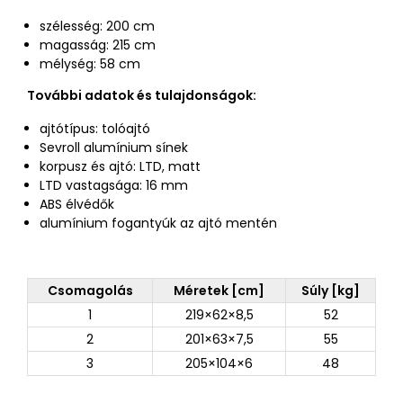
szélesség: 200 cm
magasság: 215 cm
mélység: 58 cm
További adatok és tulajdonságok:
ajtótípus: tolóajtó
Sevroll alumínium sínek
korpusz és ajtó: LTD, matt
LTD vastagsága: 16 mm
ABS élvédők
alumínium fogantyúk az ajtó mentén
Csomagolás
Méretek [cm]
Súly [kg]
1
219×62×8,5
52
2
201×63×7,5
55
3
205×104×6
48