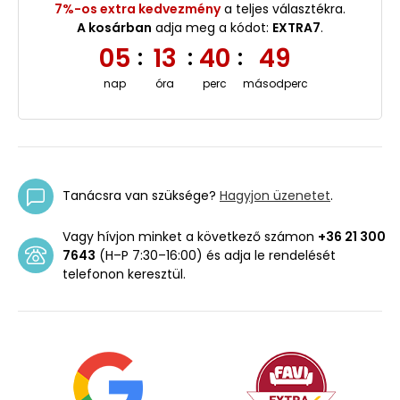
7%-os extra kedvezmény
a teljes választékra.
A kosárban
adja meg a kódot:
EXTRA7
.
05
13
40
49
:
:
:
nap
óra
perc
másodperc
Tanácsra van szüksége?
Hagyjon üzenetet
.
Vagy hívjon minket a következő számon
+36 21 300
7643
(H–P 7:30–16:00) és adja le rendelését
telefonon keresztül.