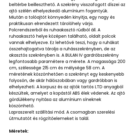
beltérbe beilleszthető. A szekrény visszafogott díszei az
ajtó szélén elhelyezkedő alumínium fogantyúk.
Miután a tolóajtót könnyedén kinyitja, egy nagy és
praktikusan elrendezett tárolóhely várja.
Polcrendszerből és ruhaakasztó rúdból áll. A
ruhaakasztó helye középen található, oldalt polcok
vannak elhelyezve. Ez lehetővé teszi, hogy a ruhákat
összehajtogatva tárolja a ruhásszekrényben, de az
akasztós szekrényben is. A BULAN IV gardróbszekrény
legfontosabb paramétere a mérete. A magassága 200
cm, szélessége 215 cm és mélysége 58 cm. A
méretének köszönhetően a szekrényt egy keskenyebb
folyosón, de akár hálószobában vagy gardróbban is
elhelyezheti. A korpusz és az ajtók tartós LTD anyagból
készültek, amelyet a kopástól ABS élek védenek. Az ajtó
gördülékeny nyitása az alumínium síneknek
köszönhető.
Lapraszerelt szállítási mód. A csomagban szerelési
útmutatót és rögzítőelemeket is talál.
Méretek: