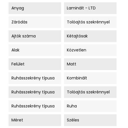
Anyag
Laminált - LTD
Záródás
Tolóajtós szekrénnyel
Ajtók száma
Kétajtósak
Alak
Közvetlen
Felület
Matt
Ruhásszekrény típusa
Kombinált
Ruhásszekrény típusa
Tolóajtós szekrénnyel
Ruhásszekrény típusa
Ruha
Méret
Széles