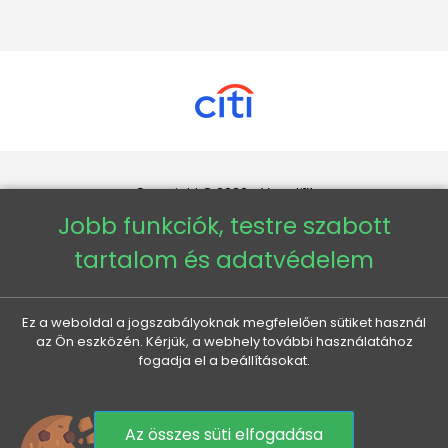
Copyright © 2026 - Veneti™
Jobb funkciók, testre szabott
Veneti HU
tartalom és adatvédelem
Veneti CZ
Ez a weboldal a jogszabályoknak megfelelően sütiket használ
az Ön eszközén. Kérjük, a webhely további használatához
Veneti DE
fogadja el a beállításokat.
Veneti SK
Az összes süti elfogadása