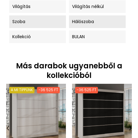
Világítás
Világítás nélkül
Szoba
Hálószoba
Kollekció
BULAN
Más darabok ugyanebből a
kollekcióból
A MI TIPPÜNK
-36 525 FT
-36 525 FT