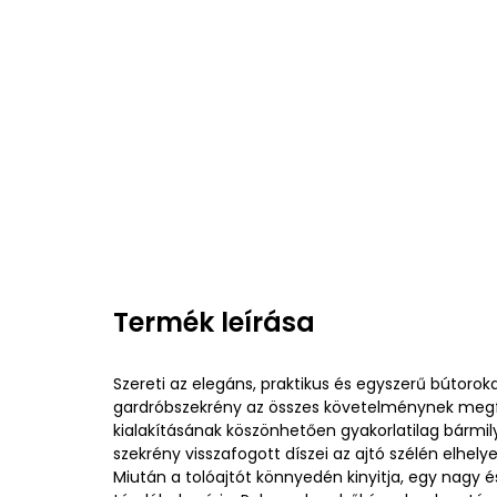
Termék leírása
Szereti az elegáns, praktikus és egyszerű bútorok
gardróbszekrény az összes követelménynek megfel
kialakításának köszönhetően gyakorlatilag bármily
szekrény visszafogott díszei az ajtó szélén elhe
Miután a tolóajtót könnyedén kinyitja, egy nagy é