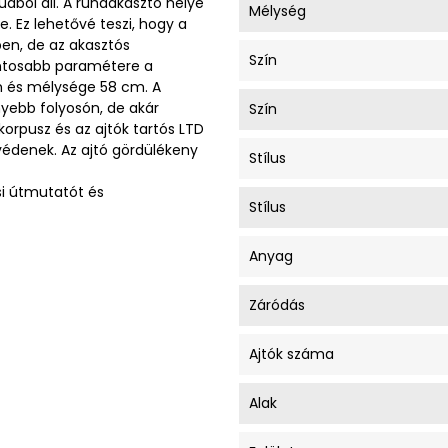
údból áll. A ruhaakasztó helye
Mélység
e. Ez lehetővé teszi, hogy a
ben, de az akasztós
Szín
ontosabb paramétere a
 és mélysége 58 cm. A
yebb folyosón, de akár
Szín
orpusz és az ajtók tartós LTD
védenek. Az ajtó gördülékeny
Stílus
si útmutatót és
Stílus
Anyag
Záródás
Ajtók száma
Alak