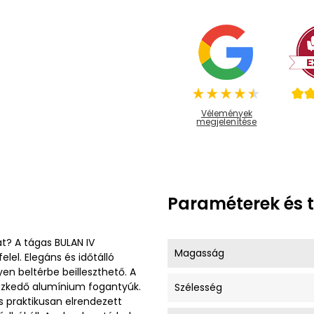
Vélemények
megjelenítése
Paraméterek és 
at? A tágas BULAN IV
Magasság
el. Elegáns és időtálló
en beltérbe beilleszthető. A
lyezkedő alumínium fogantyúk.
Szélesség
s praktikusan elrendezett