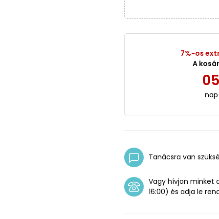
7%-os ext
A kosá
0
nap
Tanácsra van szüks
Vagy hívjon minket
16:00) és adja le ren