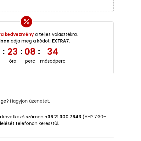
ra kedvezmény
a teljes választékra.
rban
adja meg a kódot:
EXTRA7
.
5
23
08
33
:
:
:
óra
perc
másodperc
ége?
Hagyjon üzenetet
.
 a következő számon
+36 21 300 7643
(H–P 7:30–
delését telefonon keresztül.