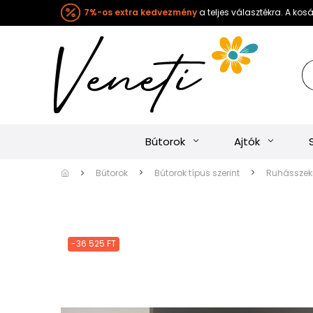
7%-os extra kedvezmény
a teljes választékra. A ko
Bútorok
Ajtók
Bútorok
Bútorok típus szerint
Ruhásszekr
-36 525 FT