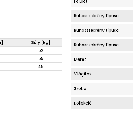
Felület
Ruhásszekrény típusa
Ruhásszekrény típusa
m]
Súly [kg]
Ruhásszekrény típusa
52
55
Méret
48
Világítás
Szoba
Kollekció