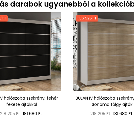
ás darabok ugyanebből a kollekciób
5 FT
-36 525 FT
IV hálószoba szekrény, fehér
BULAN IV hálószoba szekrény
fekete ajtókkal
Sonoma tölgy ajtók
Normál
Ár
Normál
Ár
218 205 Ft
181 680 Ft
218 205 Ft
181 680 Ft
ár
ár