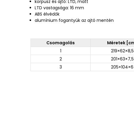
korpusz és ajtó: LTD, matt
LTD vastagsága: 16 mm
ABS élvédők
alumínium fogantyúk az ajtó mentén
Csomagolás
Méretek [c
1
219×62×8,5
2
201×63×7,5
3
205×104×6