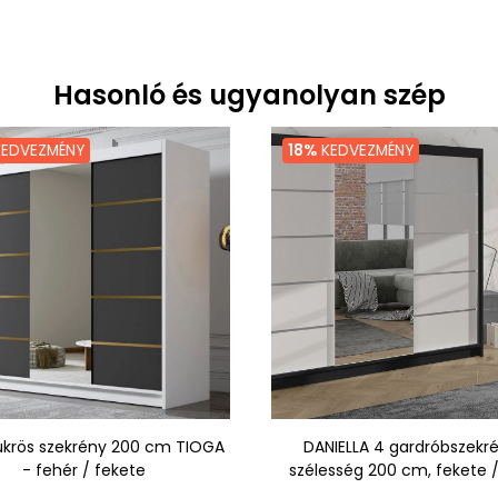
Hasonló és ugyanolyan szép
EDVEZMÉNY
18%
KEDVEZMÉNY
ükrös szekrény 200 cm TIOGA
DANIELLA 4 gardróbszekr
- fehér / fekete
szélesség 200 cm, fekete /