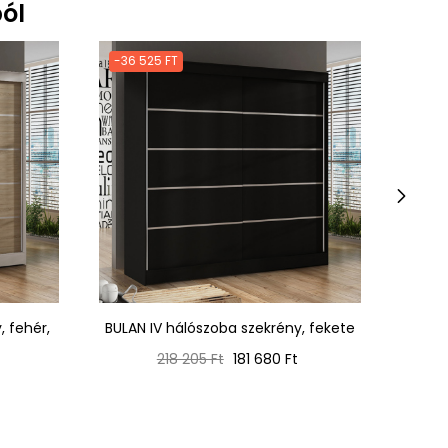
ól
-36 525 FT
A MI 
›
, fehér,
BULAN IV hálószoba szekrény, fekete
BU
Normál
Ár
218 205 Ft
181 680 Ft
ár