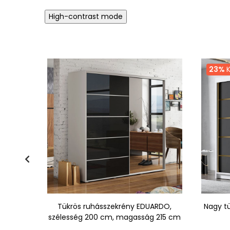
High-contrast mode
23%
K
ny -
Tükrös ruhásszekrény EDUARDO,
Nagy t
fekete
szélesség 200 cm, magasság 215 cm