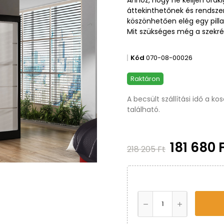
áttekinthetőnek és rendszer
köszönhetően elég egy pilla
Mit szükséges még a szekré
Kód
070-08-00026
Raktáron
A becsült szállítási idő a k
található.
181 680 
218 205 Ft