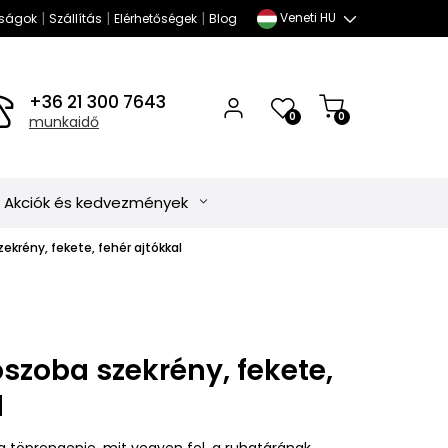
|
|
|
Veneti HU
ságok
Szállítás
Elérhetőségek
Blog
+36 21 300 7643
0
0
munkaidő
Akciók és kedvezmények
ekrény, fekete, fehér ajtókkal
szoba szekrény, fekete,
l
ig töprengenie, mit vegyen fel, a ruhatárának