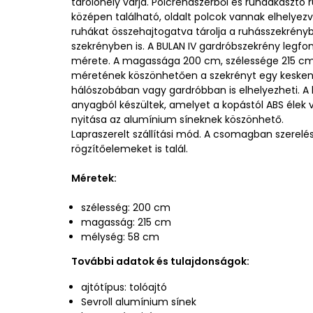
tárolóhely várja. Polcrendszerből és ruhaakasztó r
középen található, oldalt polcok vannak elhelyezv
ruhákat összehajtogatva tárolja a ruhásszekrény
szekrényben is. A BULAN IV gardróbszekrény legf
mérete. A magassága 200 cm, szélessége 215 cm
méretének köszönhetően a szekrényt egy kesken
hálószobában vagy gardróbban is elhelyezheti. A k
anyagból készültek, amelyet a kopástól ABS élek 
nyitása az alumínium síneknek köszönhető.
Lapraszerelt szállítási mód. A csomagban szerelé
rögzítőelemeket is talál.
Méretek:
szélesség: 200 cm
magasság: 215 cm
mélység: 58 cm
További adatok és tulajdonságok:
ajtótípus: tolóajtó
Sevroll alumínium sínek