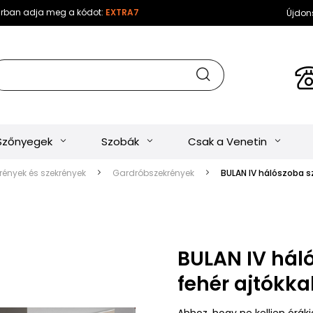
sárban adja meg a kódot:
EXTRA7
Újdon
Szőnyegek
Szobák
Csak a Venetin
ények és szekrények
Gardróbszekrények
BULAN IV hálószoba sz
BULAN IV háló
fehér ajtókka
Ahhoz, hogy ne kelljen órák