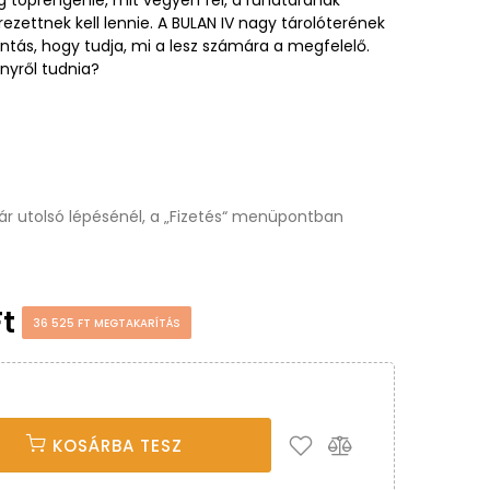
ezettnek kell lennie. A BULAN IV nagy tárolóterének
ntás, hogy tudja, mi a lesz számára a megfelelő.
nyről tudnia?
osár utolsó lépésénél, a „Fizetés“ menüpontban
Ft
36 525 FT MEGTAKARÍTÁS
KOSÁRBA TESZ