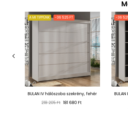
M
A MI TIPPÜNK
-36 525 FT
-36 52
‹
BULAN IV hálószoba szekrény, fehér
BULAN 
Normál
Ár
218 205 Ft
181 680 Ft
ár