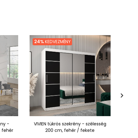
24%
KEDVEZMÉNY
24%
ény -
VIVIEN tükrös szekrény - szélesség
VIVIE
 fehér
200 cm, fehér / fekete