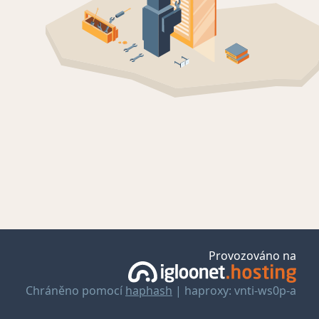
Provozováno na
Chráněno pomocí
haphash
| haproxy: vnti-ws0p-a