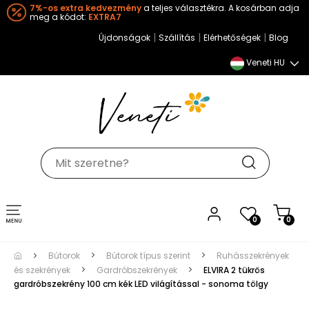
7%-os extra kedvezmény
a teljes választékra. A kosárban adja
meg a kódot:
EXTRA7
|
|
|
Újdonságok
Szállítás
Elérhetőségek
Blog
Veneti HU
Toggle
0
0
navigation
Bútorok
Bútorok típus szerint
Ruhásszekrények
és szekrények
Gardróbszekrények
ELVIRA 2 tükrös
gardróbszekrény 100 cm kék LED világítással - sonoma tölgy