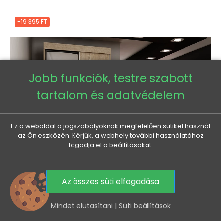
-19 395 FT
Jobb funkciók, testre szabott
tartalom és adatvédelem
Ez a weboldal a jogszabályoknak megfelelően sütiket használ
az Ön eszközén. Kérjük, a webhely további használatához
fogadja el a beállításokat.
Az összes süti elfogadása
0
Mindet elutasítani
|
Süti beállítások